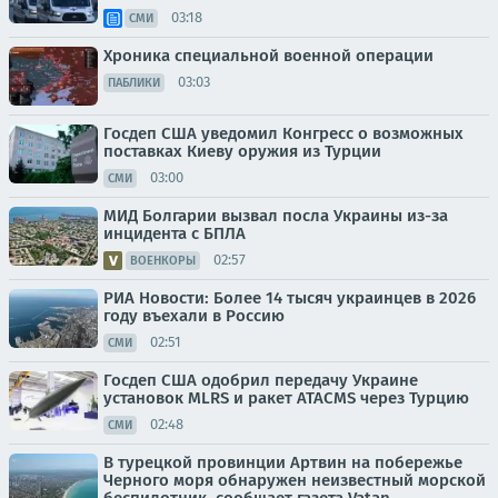
03:18
СМИ
Хроника специальной военной операции
03:03
ПАБЛИКИ
Госдеп США уведомил Конгресс о возможных
поставках Киеву оружия из Турции
03:00
СМИ
МИД Болгарии вызвал посла Украины из-за
инцидента с БПЛА
02:57
ВОЕНКОРЫ
РИА Новости: Более 14 тысяч украинцев в 2026
году въехали в Россию
02:51
СМИ
Госдеп США одобрил передачу Украине
установок MLRS и ракет ATACMS через Турцию
02:48
СМИ
В турецкой провинции Артвин на побережье
Черного моря обнаружен неизвестный морской
беспилотник, сообщает газета Vatan