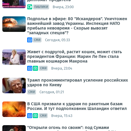
Вчера, 23:00
ПАБЛИКИ
Подполье в эфире: 80 "Искандеров". Уничтожен
важнейший завод Украины. Инспекция НАТО
прибыла невовремя - Скорые вывозят
"западных спецов"?
Сегодня, 05:33
СМИ
Живет с подругой, растит кошек, может стать
президентом Франции: Марин Ле Пен стала
главным кошмаром Макрона
Вчера, 23:04
СМИ
Трамп прокомментировал усиление российских
ударов по Киеву
Сегодня, 01:21
СМИ
В США призвали к ударам по ракетным базам
России. И тут подполковник Шаландин ответил
Вчера, 15:43
СМИ
"Открыли огонь по своим": под Сумами