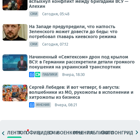
вспыхнул конфликт между бригадами ВСУ —
Алехин
Сегодня, 05:48
СМИ
На Западе предупредили, что наглость
Зеленского может довести до беды: что
потребовал главарь киевского режима
Сегодня, 07:12
СМИ
Начиненный «Семтексом» дрон под крылом
ВСУ: в Германии рассекретили детали громкого
покушения на украинский транспортник
Вчера, 18:30
ПАБЛИКИ
Сергей Лебедев: И вот четверг, 6 августа:
волшебники из МО, рукожопы в исполнении и
хитрожопы из бизнеса
Вчера, 08:21
МНЕНИЯ
ЛЕНТА
ТОП
ОФИЦ.
ВИДЕО
СМИ
ВОЕНКОРЫ
МНЕНИЯ
ПАБЛИКИ
ФОТО
ЛОНГРИДЫ