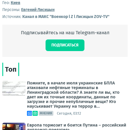
Гео:
Киев
Персоны:
Евгений Лисицын
Источник:
Канал в МАКС "Военкор l Z l Лисицын ZOV-TV"
Подписывайтесь на наш Telegram-канал
ПОДПИСАТЬСЯ
Топ
Помните, в начале июля украинские БПЛА
атаковали нефтяные терминалы в
Ленинградской области? А знаете ли вы, кто
дает им их точные координаты, данные по
загрузке и прочие непубличные вещи? Кто
науськивает Украину на террор в...
Сегодня, 03:12
МНЕНИЯ
Европа тормозит и боится Путина – российский
дипломат-предатель