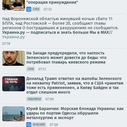
"операция принуждения"
07:33
СМИ
Над Воронежской областью минувшей ночью сбито 11
БПЛА, над Ростовской — более 20, сообщают главы
регионов О пострадавших и разрушениях не сообщается.
Украина.ру — подписаться и знать больше
Мы в MAX
//
Украина.ру
07:18
На Западе предупредили, что наглость
Зеленского может довести до беды: что
потребовал главарь киевского режима
07:12
СМИ
Дональд Трамп ответил на жалобы Зеленского
на нехватку Patriot, заявив, что в США «ракетам
тоже есть применение», а Киеву Байден и так
отдал слишком много
07:09
ПАБЛИКИ
Юрий Баранчик: Морская блокада Украины: как
удары по портам Одессы обрушили
металлургию и экспорт
07:06
МНЕНИЯ