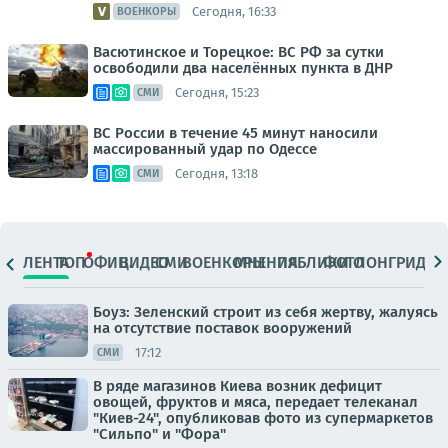
Сегодня, 16:33
ВОЕНКОРЫ
Васютинское и Торецкое: ВС РФ за сутки
освободили два населённых пункта в ДНР
Сегодня, 15:23
СМИ
ВС России в течение 45 минут наносили
массированный удар по Одессе
Сегодня, 13:18
СМИ
ЛЕНТА
ТОП
ОФИЦ.
ВИДЕО
СМИ
ВОЕНКОРЫ
МНЕНИЯ
ПАБЛИКИ
ФОТО
ЛОНГРИДЫ
Боуз: Зеленский строит из себя жертву, жалуясь
на отсутствие поставок вооружений
17:12
СМИ
В ряде магазинов Киева возник дефицит
овощей, фруктов и мяса, передает телеканал
"Киев-24", опубликовав фото из супермаркетов
"Сильпо" и "Фора"