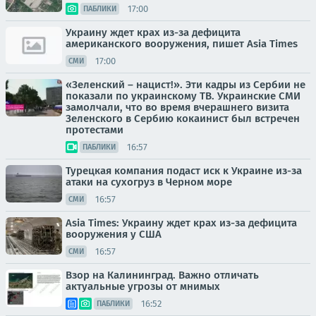
17:00
ПАБЛИКИ
Украину ждет крах из-за дефицита
американского вооружения, пишет Asia Times
17:00
СМИ
«Зеленский – нацист!». Эти кадры из Сербии не
показали по украинскому ТВ. Украинские СМИ
замолчали, что во время вчерашнего визита
Зеленского в Сербию кокаинист был встречен
протестами
16:57
ПАБЛИКИ
Турецкая компания подаст иск к Украине из-за
атаки на сухогруз в Черном море
16:57
СМИ
Asia Times: Украину ждет крах из-за дефицита
вооружения у США
16:57
СМИ
Взор на Калининград. Важно отличать
актуальные угрозы от мнимых
16:52
ПАБЛИКИ