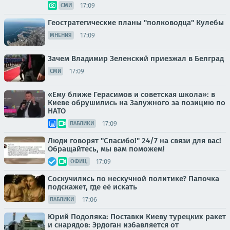
17:09
СМИ
Геостратегические планы "полководца" Кулебы
17:09
МНЕНИЯ
Зачем Владимир Зеленский приезжал в Белград
17:09
СМИ
«Ему ближе Герасимов и советская школа»: в
Киеве обрушились на Залужного за позицию по
НАТО
17:09
ПАБЛИКИ
Люди говорят "Спасибо!" 24/7 на связи для вас!
Обращайтесь, мы вам поможем!
17:09
ОФИЦ.
Соскучились по нескучной политике? Папочка
подскажет, где её искать
17:06
ПАБЛИКИ
Юрий Подоляка: Поставки Киеву турецких ракет
и снарядов: Эрдоган избавляется от