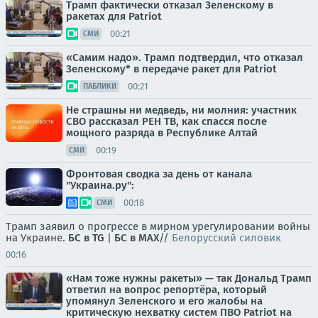
Трамп фактически отказал Зеленскому в
ракетах для Patriot
00:21
СМИ
«Самим надо». Трамп подтвердил, что отказал
Зеленскому* в передаче ракет для Patriot
00:21
ПАБЛИКИ
Не страшны ни медведь, ни молния: участник
СВО рассказал РЕН ТВ, как спасся после
мощного разряда в Республике Алтай
00:19
СМИ
Фронтовая сводка за день от канала
"Украина.ру":
00:18
СМИ
Трамп заявил о прогрессе в мирном урегулировании войны
на Украине.
БС в TG
|
БС в МАХ
//
Белорусский силовик
00:16
«Нам тоже нужны ракеты» — так Дональд Трамп
ответил на вопрос репортёра, который
упомянул Зеленского и его жалобы на
критическую нехватку систем ПВО Patriot на