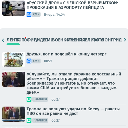
«РУССКИЙ ДРОН» С ЧЕШСКОЙ ВЗРЫВЧАТКОЙ:
ПРОВОКАЦИЯ В АЭРОПОРТУ ЛЕЙПЦИГА
Вчера, 14:54
СМИ
ЛЕНТА
ТОП
ОФИЦ.
ВИДЕО
СМИ
ВОЕНКОРЫ
МНЕНИЯ
ПАБЛИКИ
ФОТО
ЛОНГРИДЫ
Друзья, вот и подошёл к концу четверг
00:27
СМИ
«Слушайте, мы отдали Украине колоссальный
объем» – Трамп отрицает дефицит
боеприпасов у Пентагона, но отмечает, что
самим США их «требуется больше с каждым
днем»
00:27
ПАБЛИКИ
Трампа не волнуют удары по Киеву — ракеты
ПВО он все равно не даст
00:27
ПАБЛИКИ