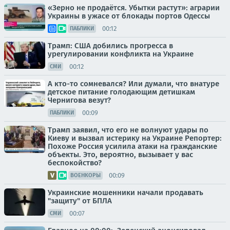
«Зерно не продаётся. Убытки растут»: аграрии
Украины в ужасе от блокады портов Одессы
00:12
ПАБЛИКИ
Трамп: США добились прогресса в
урегулировании конфликта на Украине
00:12
СМИ
А кто-то сомневался? Или думали, что внатуре
детское питание голодающим детишкам
Чернигова везут?
00:09
ПАБЛИКИ
Трамп заявил, что его не волнуют удары по
Киеву и вызвал истерику на Украине Репортер:
Похоже Россия усилила атаки на гражданские
объекты. Это, вероятно, вызывает у вас
беспокойство?
00:09
ВОЕНКОРЫ
Украинские мошенники начали продавать
"защиту" от БПЛА
00:07
СМИ