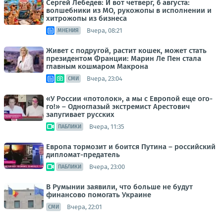
Сергей Лебедев: И вот четверг, 6 августа:
волшебники из МО, рукожопы в исполнении и
хитрожопы из бизнеса
Вчера, 08:21
МНЕНИЯ
Живет с подругой, растит кошек, может стать
президентом Франции: Марин Ле Пен стала
главным кошмаром Макрона
Вчера, 23:04
СМИ
«У России «потолок», а мы с Европой еще ого-
го!» – Одноглазый экстремист Арестович
запугивает русских
Вчера, 11:35
ПАБЛИКИ
Европа тормозит и боится Путина – российский
дипломат-предатель
Вчера, 23:00
ПАБЛИКИ
В Румынии заявили, что больше не будут
финансово помогать Украине
Вчера, 22:01
СМИ