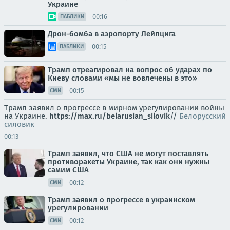
Украине
00:16
ПАБЛИКИ
Дрон-бомба в аэропорту Лейпцига
00:15
ПАБЛИКИ
Трамп отреагировал на вопрос об ударах по
Киеву словами «мы не вовлечены в это»
00:15
СМИ
Трамп заявил о прогрессе в мирном урегулировании войны
на Украине.
https://max.ru/belarusian_silovik
//
Белорусский
силовик
00:13
Трамп заявил, что США не могут поставлять
противоракеты Украине, так как они нужны
самим США
00:12
СМИ
Трамп заявил о прогрессе в украинском
урегулировании
00:12
СМИ