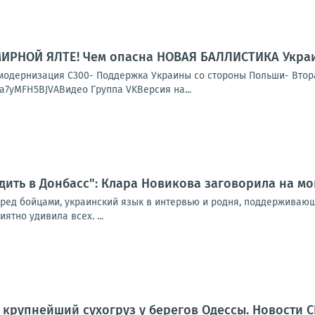
МИРНОЙ ЯЛТЕ! Чем опасна НОВАЯ БАЛЛИСТИКА Украи
и модернизация С300- Поддержка Украины со стороны Польши- Вт
e/a7yMFH5BJVAВидео Группа VKВерсия на...
дить в Донбасс": Клара Новикова заговорила на мо
еред бойцами, украинский язык в интервью и родня, поддерживаю
ятно удивила всех. ...
 крупнейший сухогруз у берегов Одессы. Новости 