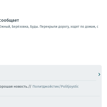
 сообщает
жный, Берёзовка, Буды. Перекрыли дорогу, ходят по домам, с
Хорошая новость.//
Политджойстик/Politjoystic