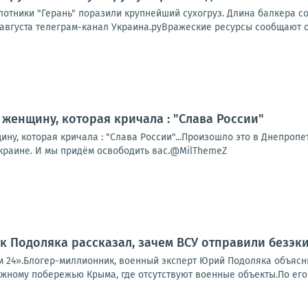
отники "Герань" поразили крупнейший сухогруз. Длина балкера со
 августа телеграм-канал Украина.руВражеские ресурсы сообщают о
женщину, которая кричала : "Слава России"
у, которая кричала : "Слава России"...Произошло это в Днепропет
Украине. И мы придём освободить вас.@MilThemeZ
 Подоляка рассказал, зачем ВСУ отправили безэк
рым 24».Блогер-миллионник, военный эксперт Юрий Подоляка объяс
ному побережью Крыма, где отсутствуют военные объекты.По его с