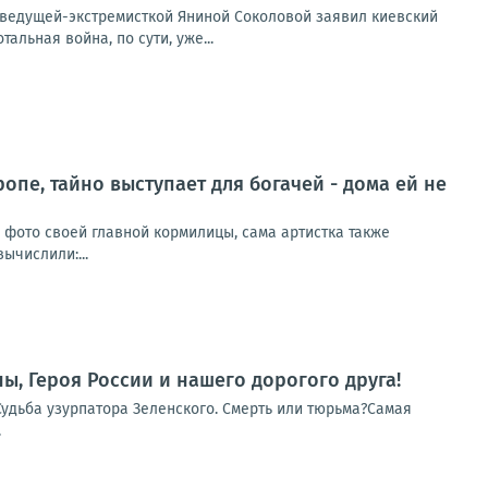
еведущей-экстремисткой Яниной Соколовой заявил киевский
льная война, по сути, уже...
ропе, тайно выступает для богачей - дома ей не
и фото своей главной кормилицы, сама артистка также
ычислили:...
ы, Героя России и нашего дорогого друга!
Судьба узурпатора Зеленского. Смерть или тюрьма?Самая
.