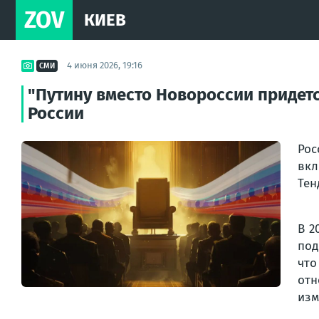
ZOV
КИЕВ
4 июня 2026, 19:16
СМИ
"Путину вместо Новороссии придет
России
Рос
вкл
Тен
В 2
под
что
отн
изм