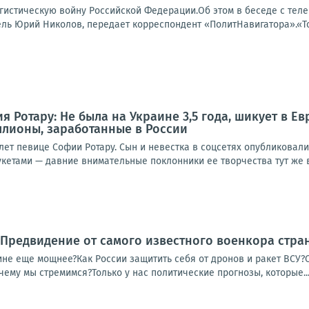
гистическую войну Российской Федерации.Об этом в беседе с тел
ь Юрий Николов, передает корреспондент «ПолитНавигатора».«Тота
 Ротару: Не была на Украине 3,5 года, шикует в Ев
ллионы, заработанные в России
лет певице Софии Ротару. Сын и невестка в соцсетях опубликовал
кетами — давние внимательные поклонники ее творчества тут же в
! Предвидение от самого известного военкора стран
ине еще мощнее?Как России защитить себя от дронов и ракет ВСУ?
чему мы стремимся?Только у нас политические прогнозы, которые..