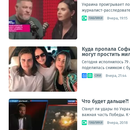
Украина проигрывает ло
журналист-расследовател
Вчера, 19:15
ПАБЛИКИ
Куда пропала София
могут простить ми
Сегодня исполнилось 79 
поделилась снимком с бу
Вчера, 21:44
СМИ
Что будет дальше?
Станут ли удары по Укра
важная часть Победы. К 
Вчера, 20:18
ПАБЛИКИ