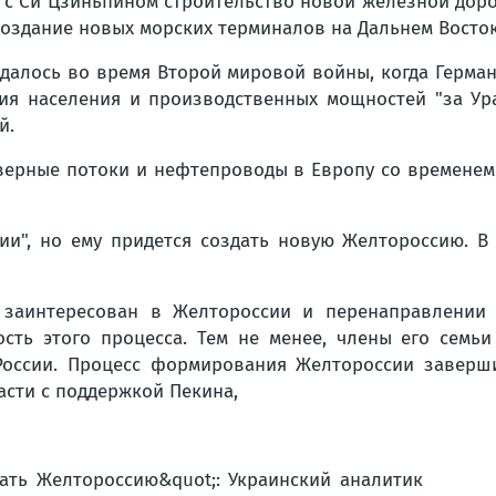
 с Си Цзиньпином строительство новой железной доро
 создание новых морских терминалов на Дальнем Восток
далось во время Второй мировой войны, когда Герман
ия населения и производственных мощностей "за Ура
й.
Северные потоки и нефтепроводы в Европу со временем
сии", но ему придется создать новую Желтороссию. 
м заинтересован в Желтороссии и перенаправлении 
сть этого процесса. Тем не менее, члены его семьи 
России. Процесс формирования Желтороссии заверши
асти с поддержкой Пекина,