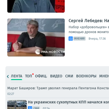
Сергей Лебедев: Н
Набор «добровольцев» в
помощью дронов мониторя
Вчера, 17:36
МНЕНИЯ
ЛЕНТА
ТОП
ОФИЦ.
ВИДЕО
СМИ
ВОЕНКОРЫ
МНЕ
Марат Баширов: Трамп уволил генерала Пентагона Конст
02:27
На украинских сухопутных КПП начался кол
02:24
СМИ