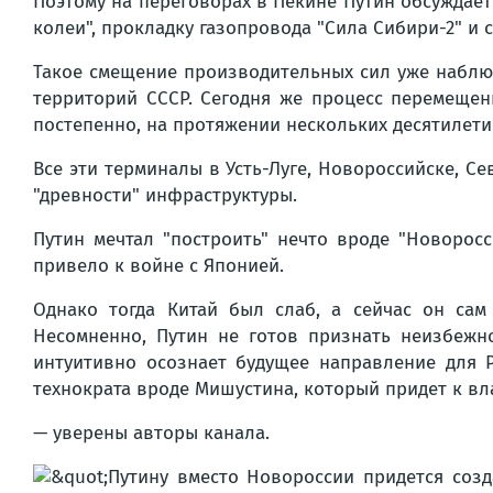
Поэтому на переговорах в Пекине Путин обсуждает
колеи", прокладку газопровода "Сила Сибири-2" и
Такое смещение производительных сил уже наблю
территорий СССР. Сегодня же процесс перемещен
постепенно, на протяжении нескольких десятилети
Все эти терминалы в Усть-Луге, Новороссийске, 
"древности" инфраструктуры.
Путин мечтал "построить" нечто вроде "Новорос
привело к войне с Японией.
Однако тогда Китай был слаб, а сейчас он са
Несомненно, Путин не готов признать неизбежно
интуитивно осознает будущее направление для 
технократа вроде Мишустина, который придет к вл
— уверены авторы канала.