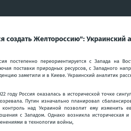
ся создать Желтороссию": Украинский 
сия постепенно переориентируется с Запада на Вос
ючая поставки природных ресурсов, с Западного нап
денцию заметили и в Киеве. Украинский аналитик расс
022 году Россия оказалась в исторической точке синг
озревала. Путин изначально планировал сбалансиров
 контроль над Украиной позволит ему изменить е
ошения с Западом. Однако возникла историческая и 
енениями в технологии войны,