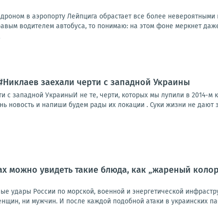
дроном в аэропорту Лейпцига обрастает все более невероятными п
вым водителем автобуса, то понимаю: на этом фоне меркнет даже 
9
 #Никлаев заехали черти с западной Украины
и с западной УкраиныИ не те, черти, которых мы лупили в 2014-м
нь новость и напиши будем рады их локации . Суки жизни не дают эт
ах можно увидеть такие блюда, как „жареный колора
ные удары России по морской, военной и энергетической инфрастр
женщин, ни мужчин. И после каждой подобной атаки в украинских па