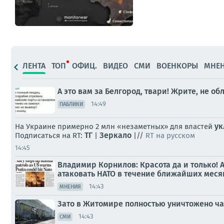
ЛЕНТА
ТОП
ОФИЦ.
ВИДЕО
СМИ
ВОЕНКОРЫ
МНЕ
А это вам за Белгород, твари! Жрите, не об
14:49
ПАБЛИКИ
ук
На Украине примерно 2 млн «незаметных» для властей
ТГ
Зеркало
Подписаться на RT:
|
|//
RT на русском
14:45
Владимир Корнилов: Красота да и только! 
атаковать НАТО в течение ближайших меся
14:43
МНЕНИЯ
Зато в Житомире полностью уничтожено ча
14:43
СМИ