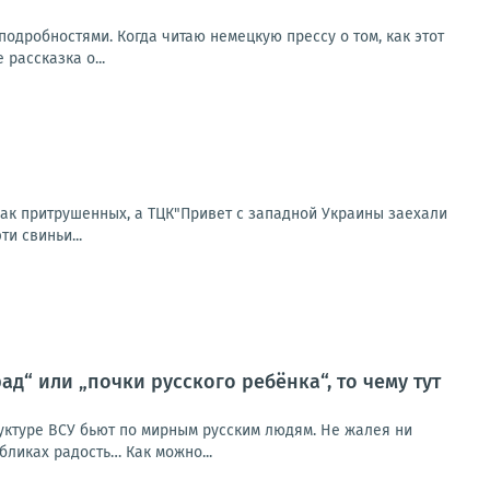
одробностями. Когда читаю немецкую прессу о том, как этот
рассказка о...
 как притрушенных, а ТЦК"Привет с западной Украины заехали
и свиньи...
д“ или „почки русского ребёнка“, то чему тут
уктуре ВСУ бьют по мирным русским людям. Не жалея ни
бликах радость… Как можно...