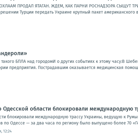
ОХЛААМ ПРОДАЛ ЯТАГАН. ЖДЕМ, КАК ПАРНИ РОСНАДЗОРА СЫЩУТ ТР
решении Турции передать Украине крупный пакет американского во
Бандероли»
 такого БПЛА над городомИ о других событиях к этому часу:В Шеб
ории предприятия. Пострадавшим оказывается медицинская помощь;
о Одесской области блокировали международную т
сти блокировали международную трассу Украины, ведущую к Румы
 по Одессе — за два часа по региону было выпущено более 70 «Ге
, 12:24