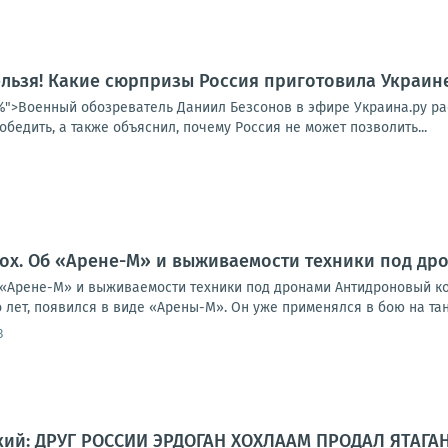
льзя! Какие сюрпризы Россия приготовила Украине
25%">Военный обозреватель Даниил Безсонов в эфире Украина.ру ра
обедить, а также объяснил, почему Россия не может позволить...
плох. Об «Арене-М» и выживаемости техники под др
б «Арене-М» и выживаемости техники под дронами Антидроновый ко
 лет, появился в виде «Арены-М». Он уже применялся в бою на танк
3
кий: ДРУГ РОССИИ ЭРДОГАН ХОХЛААМ ПРОДАЛ ЯТАГА