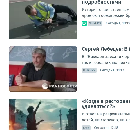
подробностями
История с таинственным 
дрон был обезврежен бра
Сегодня, 10:1
МНЕНИЯ
Сергей Лебедев: В
В #Никлаев заехали черт
тцк в город так шо подки
Сегодня, 11:12
МНЕНИЯ
«Когда в ресторан
удивляться?»
В ответ на разрушитель
детей, ни стариков, ни 
Сегодня, 12:18
СМИ