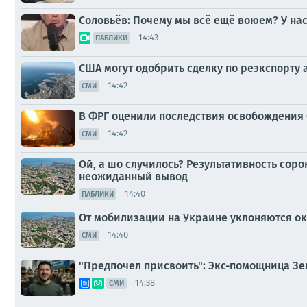
Соловьёв: Почему мы всё ещё воюем? У на
14:43
ПАБЛИКИ
США могут одобрить сделку по реэкспорту
14:42
СМИ
В ФРГ оценили последствия освобождения
14:42
СМИ
Ой, а шо случилось? Результативность со
неожиданный вывод
14:40
ПАБЛИКИ
От мобилизации на Украине уклоняются ок
14:40
СМИ
"Предпочел присвоить": Экс-помощница Зе
14:38
СМИ