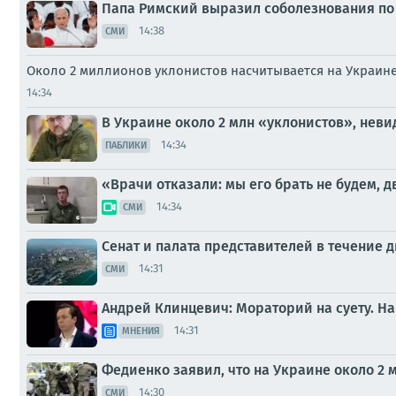
Папа Римский выразил соболезнования по 
14:38
СМИ
Около 2 миллионов уклонистов насчитывается на Украин
14:34
В Украине около 2 млн «уклонистов», нев
14:34
ПАБЛИКИ
«Врачи отказали: мы его брать не будем, 
14:34
СМИ
Сенат и палата представителей в течение 
14:31
СМИ
Андрей Клинцевич: Мораторий на суету. На
14:31
МНЕНИЯ
Федиенко заявил, что на Украине около 2
14:30
СМИ