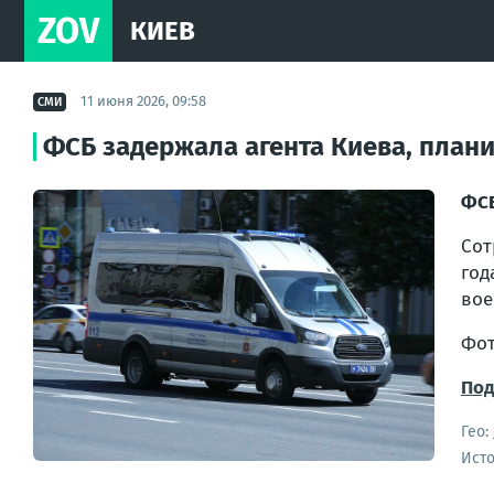
ZOV
КИЕВ
11 июня 2026, 09:58
СМИ
ФСБ задержала агента Киева, план
ФСБ
Сот
год
вое
Фот
Под
Гео:
Ист