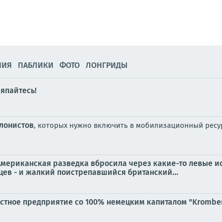
НИЯ
ПАБЛИКИ
ФОТО
ЛОНГРИДЫ
ляпайтесь!
лонистов
, которых нужно включить в мобилизационный ресур
Американская разведка вбросила через какие-то левые ис
цев - и жалкий поистрепавшийся британский...
стное предприятие со 100% немецким капиталом "Kromber