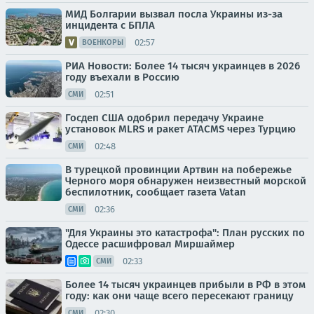
МИД Болгарии вызвал посла Украины из-за
инцидента с БПЛА
02:57
ВОЕНКОРЫ
РИА Новости: Более 14 тысяч украинцев в 2026
году въехали в Россию
02:51
СМИ
Госдеп США одобрил передачу Украине
установок MLRS и ракет ATACMS через Турцию
02:48
СМИ
В турецкой провинции Артвин на побережье
Черного моря обнаружен неизвестный морской
беспилотник, сообщает газета Vatan
02:36
СМИ
"Для Украины это катастрофа": План русских по
Одессе расшифровал Миршаймер
02:33
СМИ
Более 14 тысяч украинцев прибыли в РФ в этом
году: как они чаще всего пересекают границу
02:30
СМИ