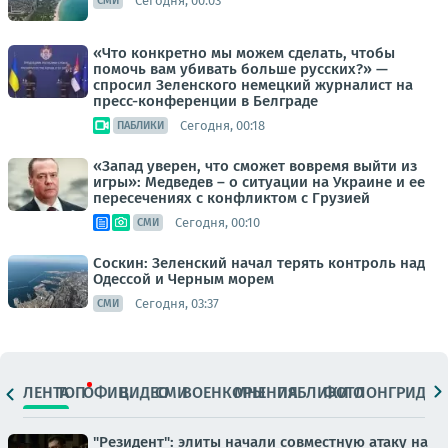
Сегодня, 00:03
СМИ
«Что конкретно мы можем сделать, чтобы
помочь вам убивать больше русских?» —
спросил Зеленского немецкий журналист на
пресс-конференции в Белграде
Сегодня, 00:18
ПАБЛИКИ
«Запад уверен, что сможет вовремя выйти из
игры»: Медведев – о ситуации на Украине и ее
пересечениях с конфликтом с Грузией
Сегодня, 00:10
СМИ
Соскин: Зеленский начал терять контроль над
Одессой и Черным морем
Сегодня, 03:37
СМИ
ЛЕНТА
ТОП
ОФИЦ.
ВИДЕО
СМИ
ВОЕНКОРЫ
МНЕНИЯ
ПАБЛИКИ
ФОТО
ЛОНГРИДЫ
"Резидент": элиты начали совместную атаку на