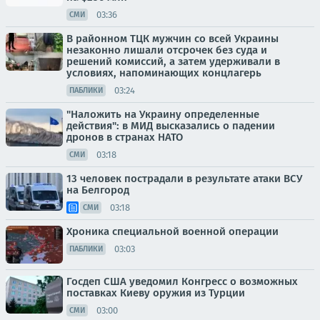
03:36
СМИ
В районном ТЦК мужчин со всей Украины
незаконно лишали отсрочек без суда и
решений комиссий, а затем удерживали в
условиях, напоминающих концлагерь
03:24
ПАБЛИКИ
"Наложить на Украину определенные
действия": в МИД высказались о падении
дронов в странах НАТО
03:18
СМИ
13 человек пострадали в результате атаки ВСУ
на Белгород
03:18
СМИ
Хроника специальной военной операции
03:03
ПАБЛИКИ
Госдеп США уведомил Конгресс о возможных
поставках Киеву оружия из Турции
03:00
СМИ