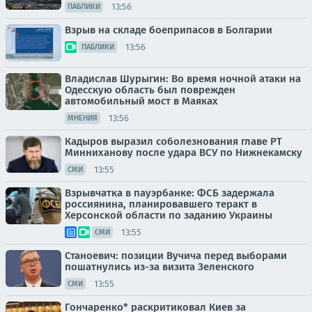
13:56
ПАБЛИКИ
Взрыв на складе боеприпасов в Болгарии
13:56
ПАБЛИКИ
Владислав Шурыгин: Во время ночной атаки на
Одесскую область был поврежден
автомобильный мост в Маяках
13:56
МНЕНИЯ
Кадыров выразил соболезнования главе РТ
Минниханову после удара ВСУ по Нижнекамску
13:55
СМИ
Взрывчатка в пауэрбанке: ФСБ задержала
россиянина, планировавшего теракт в
Херсонской области по заданию Украины
13:55
СМИ
Станоевич: позиции Вучича перед выборами
пошатнулись из-за визита Зеленского
13:55
СМИ
Гончаренко* раскритиковал Киев за