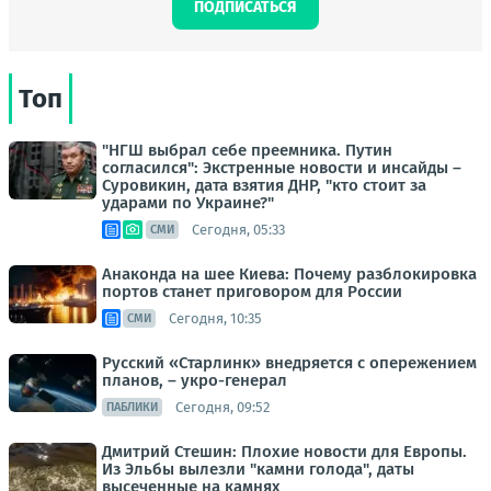
ПОДПИСАТЬСЯ
Топ
"НГШ выбрал себе преемника. Путин
согласился": Экстренные новости и инсайды –
Суровикин, дата взятия ДНР, "кто стоит за
ударами по Украине?"
Сегодня, 05:33
СМИ
Анаконда на шее Киева: Почему разблокировка
портов станет приговором для России
Сегодня, 10:35
СМИ
Русский «Старлинк» внедряется с опережением
планов, – укро-генерал
Сегодня, 09:52
ПАБЛИКИ
Дмитрий Стешин: Плохие новости для Европы.
Из Эльбы вылезли "камни голода", даты
высеченные на камнях