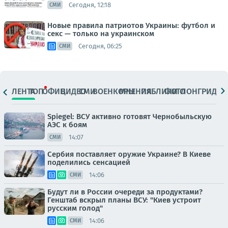
Сегодня, 12:18
СМИ
Новые правила патриотов Украины: футбол и
секс — только на украинском
Сегодня, 06:25
СМИ
ЛЕНТА
ТОП
ОФИЦ.
ВИДЕО
СМИ
ВОЕНКОРЫ
МНЕНИЯ
ПАБЛИКИ
ФОТО
ЛОНГРИДЫ
Spiegel: ВСУ активно готовят Чернобыльскую
АЭС к боям
14:07
СМИ
Сербия поставляет оружие Украине? В Киеве
поделились сенсацией
14:06
СМИ
Будут ли в России очереди за продуктами?
Генштаб вскрыл планы ВСУ: "Киев устроит
русским голод"
14:06
СМИ