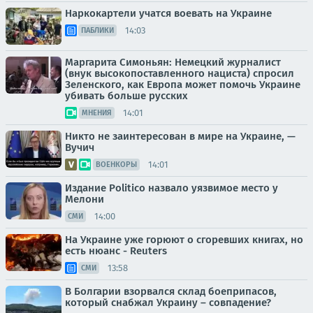
Наркокартели учатся воевать на Украине
14:03
ПАБЛИКИ
Маргарита Симоньян: Немецкий журналист
(внук высокопоставленного нациста) спросил
Зеленского, как Европа может помочь Украине
убивать больше русских
14:01
МНЕНИЯ
Никто не заинтересован в мире на Украине, —
Вучич
14:01
ВОЕНКОРЫ
Издание Politico назвало уязвимое место у
Мелони
14:00
СМИ
На Украине уже горюют о сгоревших книгах, но
есть нюанс - Reuters
13:58
СМИ
В Болгарии взорвался склад боеприпасов,
который снабжал Украину – совпадение?