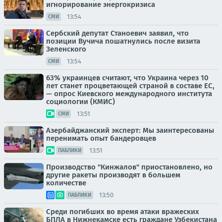
игнорирование энергокризиса
13:54
СМИ
Сербский депутат Станоевич заявил, что
позиции Вучича пошатнулись после визита
Зеленского
13:54
СМИ
63% украинцев считают, что Украина через 10
лет станет процветающей страной в составе ЕС,
— опрос Киевского международного института
социологии (КМИС)
13:51
СМИ
Азербайджанский эксперт: Мы заинтересованы
перенимать опыт бандеровцев
13:51
ПАБЛИКИ
Производство "Кинжалов" приостановлено, но
другие ракеты производят в большем
количестве
13:50
ПАБЛИКИ
Среди погибших во время атаки вражеских
БПЛА в Нижнекамске есть граждане Узбекистана