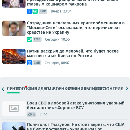
главным кошмаром Макрона
Вчера, 23:04
СМИ
Сотрудники нелегальных криптообменников в
"Москве-Сити" осознавали, что перечисляют
средства на Украину
Сегодня, 10:55
СМИ
Путин раскрыл до мелочей, что будет после
массовых атак Киева по России
Сегодня, 08:07
СМИ
ЛЕНТА
ТОП
ОФИЦ.
ВИДЕО
СМИ
ВОЕНКОРЫ
МНЕНИЯ
ПАБЛИКИ
ФОТО
ЛОНГРИДЫ
Боец СВО в лобовой атаке уничтожил ударный
беспилотник «Хорнет» ВСУ
11:09
СМИ
Политолог Глазунов: Не стоит верить, что США
не будут поставлять Украине Patriot