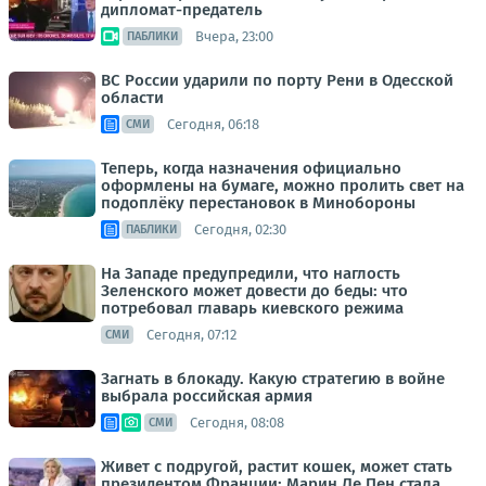
дипломат-предатель
Вчера, 23:00
ПАБЛИКИ
ВС России ударили по порту Рени в Одесской
области
Сегодня, 06:18
СМИ
Теперь, когда назначения официально
оформлены на бумаге, можно пролить свет на
подоплёку перестановок в Минобороны
Сегодня, 02:30
ПАБЛИКИ
На Западе предупредили, что наглость
Зеленского может довести до беды: что
потребовал главарь киевского режима
Сегодня, 07:12
СМИ
Загнать в блокаду. Какую стратегию в войне
выбрала российская армия
Сегодня, 08:08
СМИ
Живет с подругой, растит кошек, может стать
президентом Франции: Марин Ле Пен стала