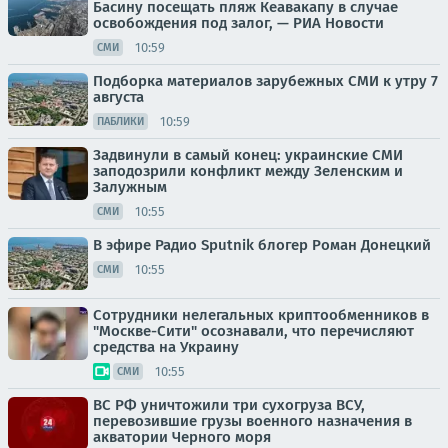
Басину посещать пляж Кеавакапу в случае
освобождения под залог, — РИА Новости
10:59
СМИ
Подборка материалов зарубежных СМИ к утру 7
августа
10:59
ПАБЛИКИ
Задвинули в самый конец: украинские СМИ
заподозрили конфликт между Зеленским и
Залужным
10:55
СМИ
В эфире Радио Sputnik блогер Роман Донецкий
10:55
СМИ
Сотрудники нелегальных криптообменников в
"Москве-Сити" осознавали, что перечисляют
средства на Украину
10:55
СМИ
ВС РФ уничтожили три сухогруза ВСУ,
перевозившие грузы военного назначения в
акватории Черного моря