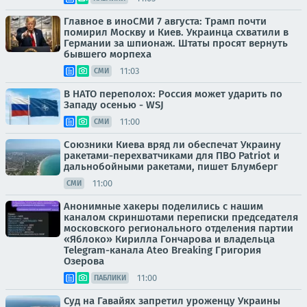
Главное в иноСМИ 7 августа: Трамп почти
помирил Москву и Киев. Украинца схватили в
Германии за шпионаж. Штаты просят вернуть
бывшего морпеха
11:03
СМИ
В НАТО переполох: Россия может ударить по
Западу осенью - WSJ
11:00
СМИ
Союзники Киева вряд ли обеспечат Украину
ракетами-перехватчиками для ПВО Patriot и
дальнобойными ракетами, пишет Блумберг
11:00
СМИ
Анонимные хакеры поделились с нашим
каналом скриншотами переписки председателя
московского регионального отделения партии
«Яблоко» Кирилла Гончарова и владельца
Telegram-канала Ateo Breaking Григория
Озерова
11:00
ПАБЛИКИ
Суд на Гавайях запретил уроженцу Украины