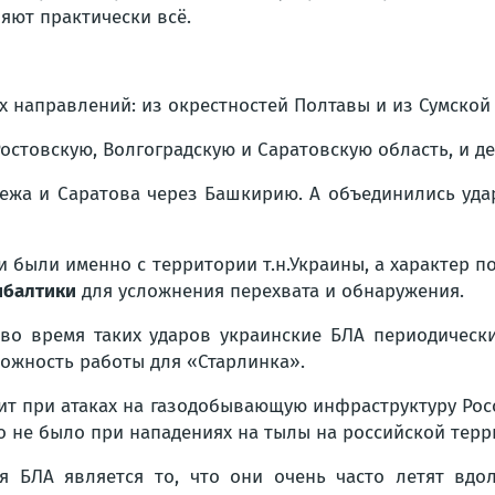
ют практически всё.
х направлений: из окрестностей Полтавы и из Сумской
 Ростовскую, Волгоградскую и Саратовскую область, и д
нежа и Саратова через Башкирию. А объединились уда
 были именно с территории т.н.Украины, а характер по
ибалтики
для усложнения перехвата и обнаружения.
 во время таких ударов украинские БЛА периодически
можность работы для «Старлинка».
дит при атаках на газодобывающую инфраструктуру Ро
но не было при нападениях на тылы на российской тер
 БЛА является то, что они очень часто летят вдол