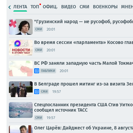
ЛЕНТА
ТОП
ОФИЦ.
ВИДЕО
СМИ
ВОЕНКОРЫ
МНЕ
"Грузинский народ — не русофоб, русофоб
20:01
СМИ
Во время сессии «парламента» Косово гл
20:01
СМИ
ВС РФ заняли западную часть Малой Токма
20:01
ПАБЛИКИ
В Белграде прошел митинг из-за визита Зе
19:57
СМИ
Спецпосланник президента США Стив Уитко
сообщил источник ТАСС
19:57
СМИ
Олег Царёв: Дайджест об Украине, 8 август