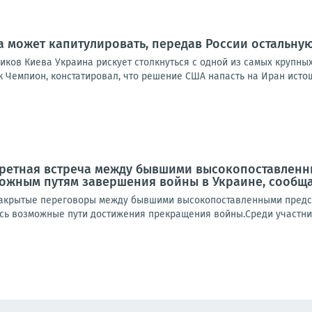
а может капитулировать, передав России остальную
ков Киева Украина рискует столкнуться с одной из самых крупных
к Чемпион, констатировал, что решение США напасть на Иран исто
кретная встреча между бывшими высокопоставлен
ожным путям завершения войны в Украине, сообща
акрытые переговоры между бывшими высокопоставленными предста
сь возможные пути достижения прекращения войны.Среди участник