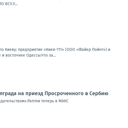
 ВСУ.У...
по Киеву: предприятие «Киев-111» (ООО «Файер Пойнт») и
и восточнее Одессы.Что за...
елграда на приезд Просроченного в Сербию
едательством».Раптли теперь в МАКС