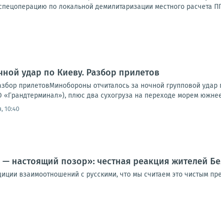
спецоперацию по локальной демилитаризации местного расчета ППО
чной удар по Киеву. Разбор прилетов
Разбор прилетовМинобороны отчиталось за ночной групповой удар 
 «Грандтерминал»), плюс два сухогруза на переходе морем южнее 
, 10:40
 — настоящий позор»: честная реакция жителей Б
диции взаимоотношений с русскими, что мы считаем это чистым пр