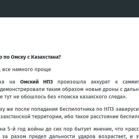
р по Омску с Казахстана?
, все намного проще
ака на
Омский НПЗ
произошла аккурат к сам
демонстрировали таким образом новые дроны с даль
е тут не обошлось без «поиска казахского следа».
зу же после попадания беспилотника по НПЗ завируси
азахстанской территории, ибо такое расстояние беспило
 на 5-й год войны до сих пор бытует мнение, что
«рас
 за разом предел дальности ударов возрастает, и э