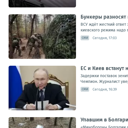
Бункеры разносят 
ВСУ ждёт жесткий ответ 
киевского режима надо г
Сегодня, 17:03
СМИ
ЕС и Киев встанут
Задержки поставок зенит
Чемпион. Журналист увер
Сегодня, 16:39
СМИ
Упавшим в Болгар
«Минобороны Болгарии с