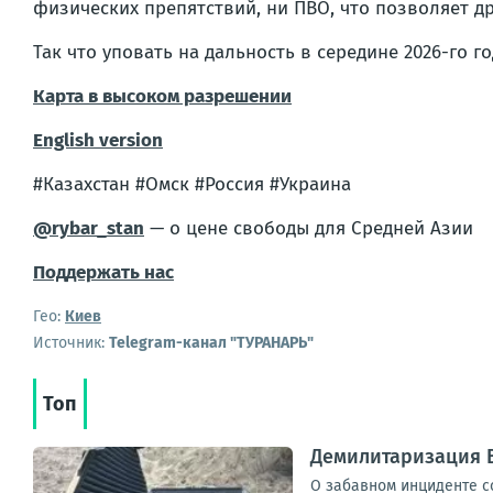
физических препятствий, ни ПВО, что позволяет д
Так что уповать на дальность в середине 2026-го г
Карта в высоком разрешении
English version
#Казахстан #Омск #Россия #Украина
@rybar_stan
— о цене свободы для Средней Азии
Поддержать нас
Гео:
Киев
Источник:
Telegram-канал "ТУРАНАРЬ"
Топ
Демилитаризация 
О забавном инциденте с