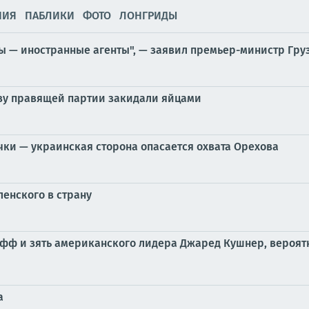
НИЯ
ПАБЛИКИ
ФОТО
ЛОНГРИДЫ
ы — иностранные агенты", — заявил премьер-министр Гру
аву правящей партии закидали яйцами
чки — украинская сторона опасается охвата Орехова
ленского в страну
фф и зять американского лидера Джаред Кушнер, вероятн
а