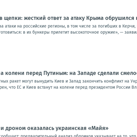
в щепки: жесткий ответ за атаку Крыма обрушился 
за атаки на российские регионы, в том числе за погибших в Керчи,
отовиться: в их бункеры прилетит высокоточное оружие», — заявил
 на колени перед Путиным: на Западе сделали смел
ных ракет могут вынудить Киев и Запад закончить конфликт на Ук
ен, что ЕС и Киев встанут на колени перед президентом России Вл
ии дроном оказалась украинская «Майя»
ообщает: предварительный анализ обломков указывает на то, что 