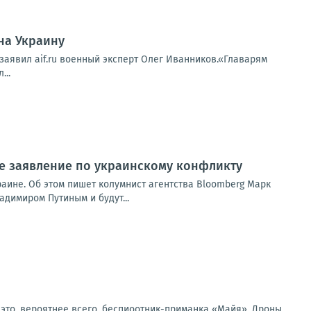
на Украину
 заявил aif.ru военный эксперт Олег Иванников.«Главарям
...
ое заявление по украинскому конфликту
раине. Об этом пишет колумнист агентства Bloomberg Марк
адимиром Путиным и будут...
это, вероятнее всего, беспиоотник-приманка «Майя». Дроны