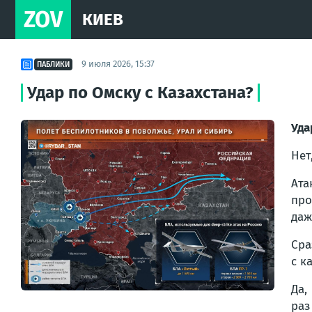
ZOV
КИЕВ
9 июля 2026, 15:37
ПАБЛИКИ
Удар по Омску с Казахстана?
Уда
Нет
Ат
про
даж
Сра
с к
Да,
раз