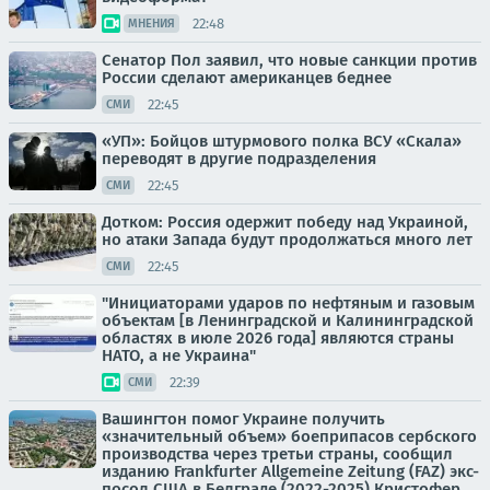
22:48
МНЕНИЯ
Сенатор Пол заявил, что новые санкции против
России сделают американцев беднее
22:45
СМИ
«УП»: Бойцов штурмового полка ВСУ «Скала»
переводят в другие подразделения
22:45
СМИ
Дотком: Россия одержит победу над Украиной,
но атаки Запада будут продолжаться много лет
22:45
СМИ
"Инициаторами ударов по нефтяным и газовым
объектам [в Ленинградской и Калининградской
областях в июле 2026 года] являются страны
НАТО, а не Украина"
22:39
СМИ
Вашингтон помог Украине получить
«значительный объем» боеприпасов сербского
производства через третьи страны, сообщил
изданию Frankfurter Allgemeine Zeitung (FAZ) экс-
посол США в Белграде (2022-2025) Кристофер