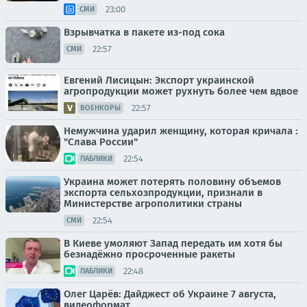
23:00
СМИ
Взрывчатка в пакете из-под сока
22:57
СМИ
Евгений Лисицын: Экспорт украинской
агропродукции может рухнуть более чем вдвое
22:57
ВОЕНКОРЫ
Немужчина ударил женщину, которая кричала :
"Слава России"
22:54
ПАБЛИКИ
Украина может потерять половину объемов
экспорта сельхозпродукции, признали в
Министерстве агрополитики страны
22:54
СМИ
В Киеве умоляют Запад передать им хотя бы
безнадёжно просроченные ракеты
22:48
ПАБЛИКИ
Олег Царёв: Дайджест об Украине 7 августа,
видеоформат