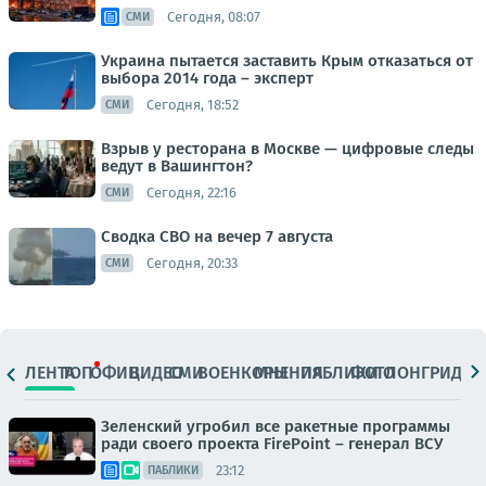
Сегодня, 08:07
СМИ
Украина пытается заставить Крым отказаться от
выбора 2014 года – эксперт
Сегодня, 18:52
СМИ
Взрыв у ресторана в Москве — цифровые следы
ведут в Вашингтон?
Сегодня, 22:16
СМИ
Сводка СВО на вечер 7 августа
Сегодня, 20:33
СМИ
ЛЕНТА
ТОП
ОФИЦ.
ВИДЕО
СМИ
ВОЕНКОРЫ
МНЕНИЯ
ПАБЛИКИ
ФОТО
ЛОНГРИДЫ
Зеленский угробил все ракетные программы
ради своего проекта FirePoint – генерал ВСУ
23:12
ПАБЛИКИ