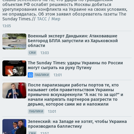
объектам РФ ослабят решимость Москвы добиться
урегулирования конфликта на Украине на своих условиях,
не оправдалась. Об этом заявил обозреватель газеты The
Sunday Times.//
ТАСС / Мир
13:05
Военный эксперт Дандыкин: Атаковавшие
Белгород БПЛА запустили из Харьковской
области
13:03
СМИ
The Sunday Times: удары Украины по России
могут сыграть на руку Путину
13:01
ПАБЛИКИ
После парализации работы портов те, кто
называет себя правительством Украины
привычно вскукарекнули "А нас то за що?" и
начали напрягать партнеров разгрести то
дерьмо, которое сами же и наложили
13:01
ПАБЛИКИ
Зеленский: на Западе не хотят, чтобы Украина
производила баллистику
12:57
СМИ