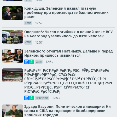
Крик души. Зеленский назвал главную
проблему при производстве баллистических
ракет
12:57
СМИ
Оперштаб: Число погибших в ночной атаке ВСУ
на Белгород увеличилось до пяти человек
12:57
СМИ
Зеленского отчитал Нетаньяху. Дальше и перед
Ираном пришлось извиняться
12:54
СМИ
РџРѕРєР° РїСЂРµР·РёРґРµРЅС‚ РЎРµСЂР±РёРё
РїРѕР¶РёРјР°РµС‚ СЂСѓРєСѓ
СѓРєСЂР°РёРЅСЃРєРѕРјСѓ РЅР°С†РёСЃС‚Сѓ РІ
Р‘РµР»РіСЂР°РґРµ С‚С‹СЃСЏС‡Рё СЃРµСЂР±РѕРІ
РІС‹С…РѕРґСЏС‚ РЅР° СѓР»РёС†С‹ СЃ
РїСЂРѕС‚РµСЃС‚РѕРј
12:53
ПАБЛИКИ
Эдуард Басурин: Политическое лицемерие: Ни
слова о США на годовщине бомбардировки
японских городов