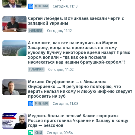
Сегодня, 11:13
МНЕНИЯ
Сергей Лебедев: В #Никлаев заехали черти с
западной Украины
Сегодня, 11:12
МНЕНИЯ
А помните, как все накинулись на Марию
Захарову, когда она проехалась по этому
куколду Вучичу некоторое время назад? Прямо
хором вопили - "да как она посмела
насмехаться над нашим братушкой-сербом"?
Сегодня, 11:02
ПАБЛИКИ
Михаил Онуфриенко: … с Михаилом
Онуфриенко …. Я регулярно повторяю, что
верить нельзя никому и любую инф-ию следует
пробовать на зуб
Сегодня, 11:08
МНЕНИЯ
Медлить больше нельзя! Какие сюрпризы
Россия приготовила Украине и Западу к концу
года — Безсонов
Сегодня, 09:54
СМИ