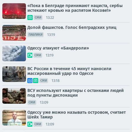
«Пока в Белграде принимают нациста, сербы
истекают кровью на распятом Косове!»
13:22
СМИ
Долой фашистов. Голос белградских улиц
13:19
ПАБЛИКИ
Одессу атакуют «Бандероли»
13:19
СМИ
ВС России в течение 45 минут наносили
массированный удар по Одессе
13:18
СМИ
ВСУ используют квартиры с останками людей
под пункты дислокации
13:09
СМИ
Одессу уже можно называть островом, считает
Шейх Тамир
13:09
СМИ