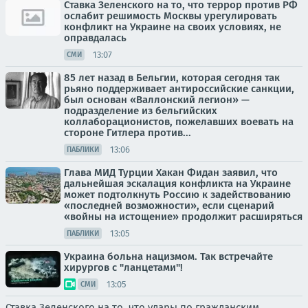
Ставка Зеленского на то, что террор против РФ
ослабит решимость Москвы урегулировать
конфликт на Украине на своих условиях, не
оправдалась
13:07
СМИ
85 лет назад в Бельгии, которая сегодня так
рьяно поддерживает антироссийские санкции,
был основан «Валлонский легион» —
подразделение из бельгийских
коллаборационистов, пожелавших воевать на
стороне Гитлера против...
13:06
ПАБЛИКИ
Глава МИД Турции Хакан Фидан заявил, что
дальнейшая эскалация конфликта на Украине
может подтолкнуть Россию к задействованию
«последней возможности», если сценарий
«войны на истощение» продолжит расширяться
13:05
ПАБЛИКИ
Украина больна нацизмом. Так встречайте
хирургов с "ланцетами"!
13:05
СМИ
Ставка Зеленского на то, что удары по гражданским