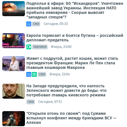
Подполье в эфире: 80 "Искандеров". Уничтожен
важнейший завод Украины. Инспекция НАТО
прибыла невовремя - Скорые вывозят
"западных спецов"?
Сегодня, 05:33
СМИ
Европа тормозит и боится Путина – российский
дипломат-предатель
Вчера, 23:00
ПАБЛИКИ
Живет с подругой, растит кошек, может стать
президентом Франции: Марин Ле Пен стала
главным кошмаром Макрона
Вчера, 23:04
СМИ
На Западе предупредили, что наглость
Зеленского может довести до беды: что
потребовал главарь киевского режима
Сегодня, 07:12
СМИ
"Открыли огонь по своим": под Сумами
вспыхнул конфликт между бригадами ВСУ —
Алехин