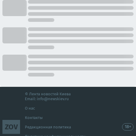
© Лента новостей Киева
Email:
info@newskiev.ru
О нас
Контакты
ZOV
18+
Редакционная политика