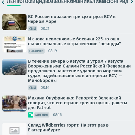
ЛЕНТА
ТОП
ОФИЦ.
ВИДЕО
СМИ
ВОЕНКОРЫ
МНЕНИЯ
ПАБЛИКИ
ФОТО
ЛОНГРИДЫ
ВС России поразили три сухогруза ВСУ в
Черном море
08:21
СМИ
И снова невменяемые боевики 225-го ошп
ставят печальные и трагические "рекорды"
08:19
ПАБЛИКИ
В течение вечера 6 августа и утром 7 августа
Вооруженными Силами Российской Федерации
продолжено нанесение ударов по морским
судам, задействованным в интересах ВСУ, —
Минобороны
08:16
СМИ
Михаил Онуфриенко: Репортёр: Зеленский
говорит, что его стране срочно нужны ракеты
для Patriot
08:16
МНЕНИЯ
Склад Wildberries горит. На этот раз в
Екатеринбурге