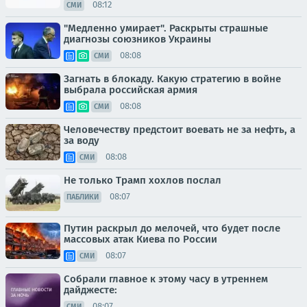
08:12
СМИ
"Медленно умирает". Раскрыты страшные
диагнозы союзников Украины
08:08
СМИ
Загнать в блокаду. Какую стратегию в войне
выбрала российская армия
08:08
СМИ
Человечеству предстоит воевать не за нефть, а
за воду
08:08
СМИ
Не только Трамп хохлов послал
08:07
ПАБЛИКИ
Путин раскрыл до мелочей, что будет после
массовых атак Киева по России
08:07
СМИ
Собрали главное к этому часу в утреннем
дайджесте:
08:07
СМИ