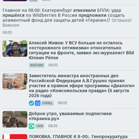
Главное на 08:00: Екатеринбург
атаковали
БПЛА: удар
пришёлся
по Wildberries В России
предложили
создать
алиментный фонд для защиты детей «Герани»//
Осташко!
Важное
08:05
Алексей Живов: У ВСУ больше не осталось
«осторожного оптимизма» относительно
ситуации на фронте, заявил экс-журналист Bild
Юлиан Рёпке
08:05
МНЕНИЯ
Заместитель министра иностранных дел
Российской Федерации А.В.Грушко принял
участие в прямом эфире программы «Диалоги»
на радио «Комсомольская правда» (6 августа
2026 года)
08:05
ОФИЦ.
Доброе утро, уважаемые подписчики
«Украина.ру»
08:05
СМИ
ЛОМОВКА. ГЛАВНОЕ К 8-00:. Генпрокуратура