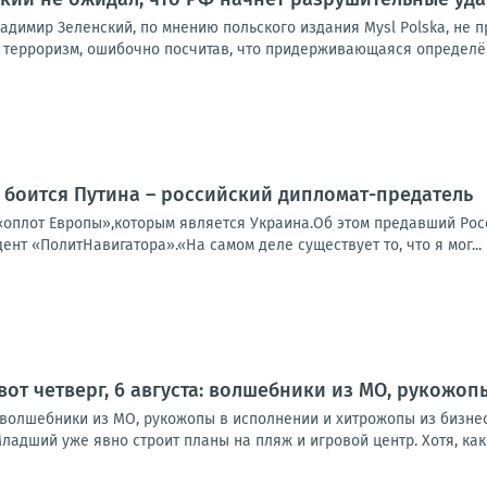
адимир Зеленский, по мнению польского издания Mysl Polska, не 
 терроризм, ошибочно посчитав, что придерживающаяся определён
 боится Путина – российский дипломат-предатель
«оплот Европы»,которым является Украина.Об этом предавший Ро
дент «ПолитНавигатора».«На самом деле существует то, что я мог...
 вот четверг, 6 августа: волшебники из МО, рукожо
а: волшебники из МО, рукожопы в исполнении и хитрожопы из бизне
ладший уже явно строит планы на пляж и игровой центр. Хотя, как в