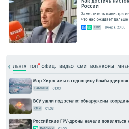
Как достичь насто
России
Заместитель министра и
что нас ожидает дальше 
Вчера, 23:05
СМИ
ЛЕНТА
ТОП
ОФИЦ.
ВИДЕО
СМИ
ВОЕНКОРЫ
МНЕ
Мэр Хиросимы в годовщину бомбардировки
01:03
ПАБЛИКИ
ВСУ ушли под землю: обнаружены координ
01:03
СМИ
Российские FPV-дроны начали появляться 
01:00
ПАБЛИКИ