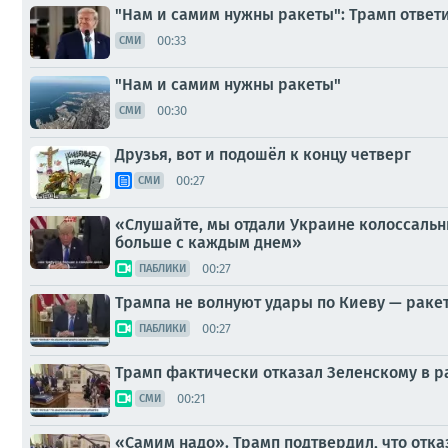
"Нам и самим нужны ракеты": Трамп ответил
00:33
СМИ
"Нам и самим нужны ракеты"
00:30
СМИ
Друзья, вот и подошёл к концу четверг
00:27
СМИ
«Слушайте, мы отдали Украине колоссальны
больше с каждым днем»
00:27
ПАБЛИКИ
Трампа не волнуют удары по Киеву — ракет
00:27
ПАБЛИКИ
Трамп фактически отказал Зеленскому в ра
00:21
СМИ
«Самим надо». Трамп подтвердил, что отказ