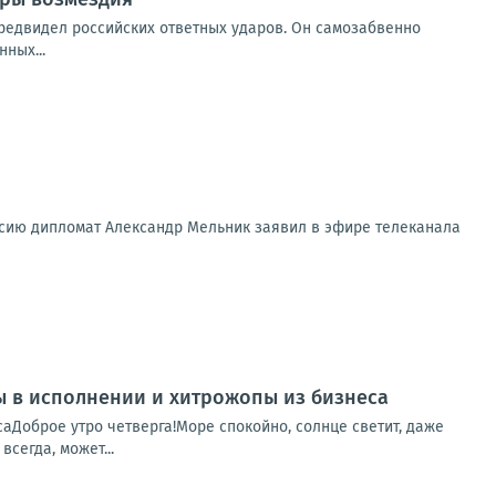
предвидел российских ответных ударов. Он самозабвенно
ных...
ссию дипломат Александр Мельник заявил в эфире телеканала
пы в исполнении и хитрожопы из бизнеса
саДоброе утро четверга!Море спокойно, солнце светит, даже
сегда, может...