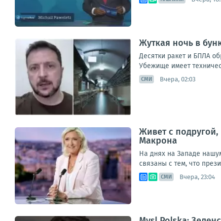
Жуткая ночь в бун
Десятки ракет и БПЛА о
Убежище имеет техническ
Вчера, 02:03
СМИ
Живет с подругой,
Макрона
На днях на Западе нашу
связаны с тем, что през
Вчера, 23:04
СМИ
Mysl Polska: Зеле