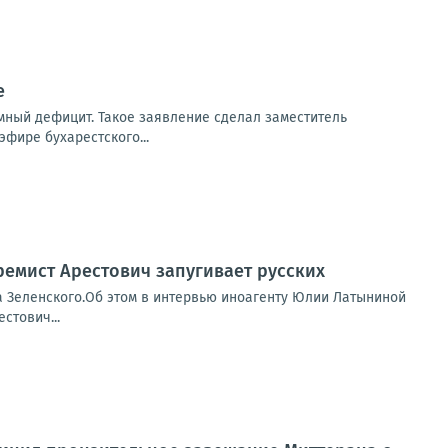
е
мный дефицит. Такое заявление сделал заместитель
фире бухарестского...
ремист Арестович запугивает русских
а Зеленского.Об этом в интервью иноагенту Юлии Латыниной
стович...