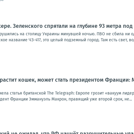
кере. Зеленского спрятали на глубине 93 метра под
брушились на столицу Украины минувшей ночью. ПВО не сбила ни о
ое название ЧЗ-417, это целый подземный город. Там есть свет, вод
 растит кошек, может стать президентом Франции:
мела статья британской The Telegraph: Европе грозит «вакуум лид
идент Франции Эммануэль Макрон, правящий уже второй срок, не...
нский не ожидал, что РФ начнёт разрушительные уд