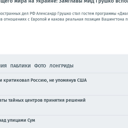
ящего мира на Украине: Замглавы МИД Грушко всп
ностранных дел РФ Александр Грушко стал гостем программы «Диа
в отношениях с Европой и какова реальная позиция Вашингтона по
НИЯ
ПАБЛИКИ
ФОТО
ЛОНГРИДЫ
 критиковал Россию, не упомянув США
аты тайных центров принятия решений
над улицами Сум