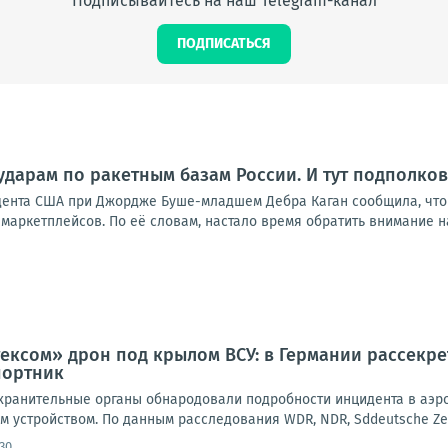
Подписывайтесь на наш Telegram-канал
ПОДПИСАТЬСЯ
ударам по ракетным базам России. И тут подполко
дента США при Джордже Буше-младшем Дебра Каган сообщила, что
маркетплейсов. По её словам, настало время обратить внимание на р
ксом» дрон под крылом ВСУ: в Германии рассекре
портник
ранительные органы обнародовали подробности инцидента в аэроп
 устройством. По данным расследования WDR, NDR, Sddeutsche Zeitun
30