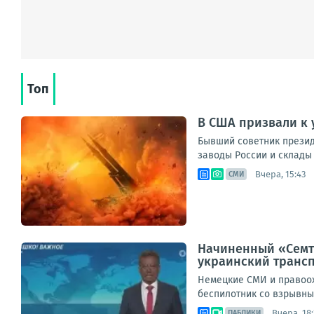
Топ
В США призвали к 
Бывший советник прези
заводы России и склады 
Вчера, 15:43
СМИ
Начиненный «Семте
украинский транс
Немецкие СМИ и правоох
беспилотник со взрывным
Вчера, 18:
ПАБЛИКИ