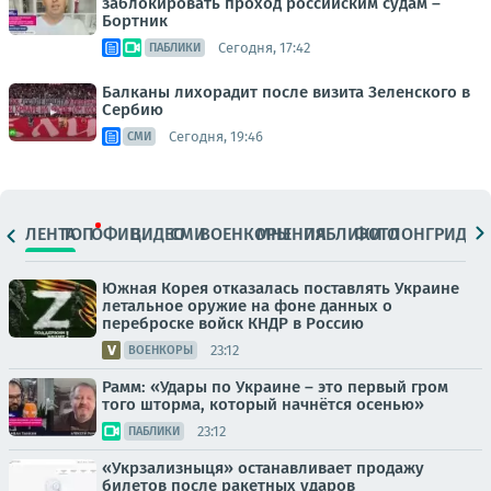
заблокировать проход российским судам –
Бортник
Сегодня, 17:42
ПАБЛИКИ
Балканы лихорадит после визита Зеленского в
Сербию
Сегодня, 19:46
СМИ
ЛЕНТА
ТОП
ОФИЦ.
ВИДЕО
СМИ
ВОЕНКОРЫ
МНЕНИЯ
ПАБЛИКИ
ФОТО
ЛОНГРИДЫ
Южная Корея отказалась поставлять Украине
летальное оружие на фоне данных о
переброске войск КНДР в Россию
23:12
ВОЕНКОРЫ
Рамм: «Удары по Украине – это первый гром
того шторма, который начнётся осенью»
23:12
ПАБЛИКИ
«Укрзализныця» останавливает продажу
билетов после ракетных ударов