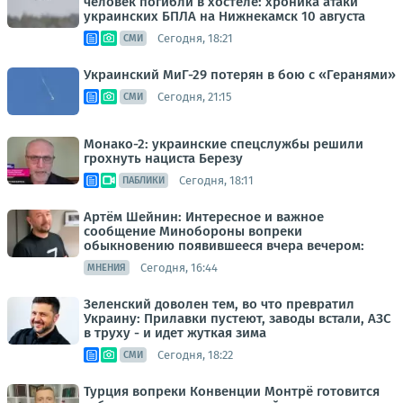
человек погибли в хостеле: хроника атаки
украинских БПЛА на Нижнекамск 10 августа
Сегодня, 18:21
СМИ
Украинский МиГ-29 потерян в бою с «Геранями»
Сегодня, 21:15
СМИ
Монако-2: украинские спецслужбы решили
грохнуть нациста Березу
Сегодня, 18:11
ПАБЛИКИ
Артём Шейнин: Интересное и важное
сообщение Минобороны вопреки
обыкновению появившееся вчера вечером:
Сегодня, 16:44
МНЕНИЯ
Зеленский доволен тем, во что превратил
Украину: Прилавки пустеют, заводы встали, АЗС
в труху - и идет жуткая зима
Сегодня, 18:22
СМИ
Турция вопреки Конвенции Монтрё готовится