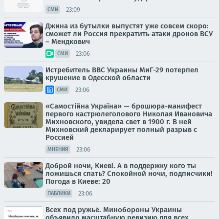
23:09
СМИ
Джина из бутылки выпустят уже совсем скоро:
сможет ли Россия прекратить атаки дронов ВСУ
– Мендкович
23:06
СМИ
Истребитель ВВС Украины МиГ-29 потерпел
крушение в Одесской области
23:06
СМИ
«Самостійна Україна» — брошюра-манифест
первого кастрюлеголового Николая Ивановича
Михновского, увидела свет в 1900 г. В ней
Михновский декларирует полный разрыв с
Россией
23:06
МНЕНИЯ
Доброй ночи, Киев!. А в поддержку кого ты
ложишься спать? Спокойной ночи, подписчики!
Погода в Киеве: 20
23:06
ПАБЛИКИ
Всех под ружьё. Минобороны Украины
объявило масштабную ревизию для всех