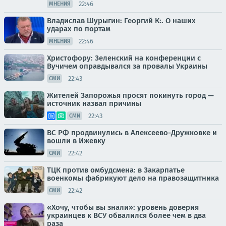
22:46
МНЕНИЯ
Владислав Шурыгин: Георгий К:. О наших
ударах по портам
22:46
МНЕНИЯ
Христофору: Зеленский на конференции с
Вучичем оправдывался за провалы Украины
22:43
СМИ
Жителей Запорожья просят покинуть город —
источник назвал причины
22:43
СМИ
ВС РФ продвинулись в Алексеево-Дружковке и
вошли в Ижевку
22:42
СМИ
ТЦК против омбудсмена: в Закарпатье
военкомы фабрикуют дело на правозащитника
22:42
СМИ
«Хочу, чтобы вы знали»: уровень доверия
украинцев к ВСУ обвалился более чем в два
раза