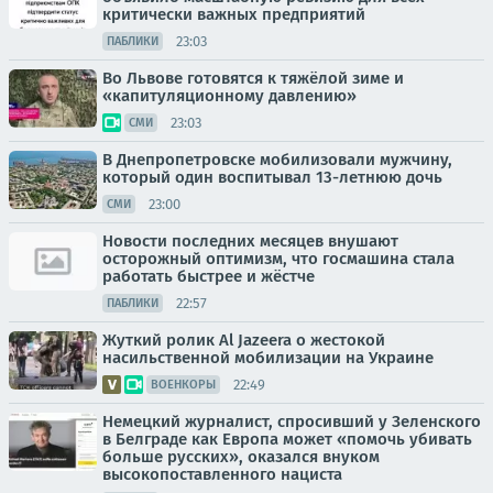
критически важных предприятий
23:03
ПАБЛИКИ
Во Львове готовятся к тяжёлой зиме и
«капитуляционному давлению»
23:03
СМИ
В Днепропетровске мобилизовали мужчину,
который один воспитывал 13-летнюю дочь
23:00
СМИ
Новости последних месяцев внушают
осторожный оптимизм, что госмашина стала
работать быстрее и жёстче
22:57
ПАБЛИКИ
Жуткий ролик Al Jazeera о жестокой
насильственной мобилизации на Украине
22:49
ВОЕНКОРЫ
Немецкий журналист, спросивший у Зеленского
в Белграде как Европа может «помочь убивать
больше русских», оказался внуком
высокопоставленного нациста