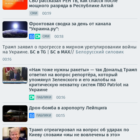
СВО рассказал РЕН ТВ, как спасся после
мощного разряда в Республике Алтай
00:19
СМИ
Фронтовая сводка за день от канала
"Украина.ру":
00:18
СМИ
Трамп заявил о прогрессе в мирном урегулировании войны
на Украине.
БС в TG
|
БС в МАХ
//
Белорусский силовик
00:16
«Нам тоже нужны ракеты» — так Дональд Трамп
ответил на вопрос репортёра, который
упомянул Зеленского и его жалобы на
критическую нехватку систем ПВО Patriot на
Украине
00:16
ПАБЛИКИ
Дрон-бомба в аэропорту Лейпцига
00:15
ПАБЛИКИ
Трамп отреагировал на вопрос об ударах по
Киеву словами «мы не вовлечены в это»