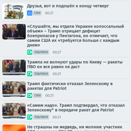
Друзья, вот и подошёл к концу четверг
00:27
СМИ
«Слушайте, мы отдали Украине колоссальный
объем» – Трамп отрицает дефицит
боеприпасов у Пентагона, но отмечает, что
самим США их «требуется больше с каждым
днем»
00:27
ПАБЛИКИ
Трампа не волнуют удары по Киеву — ракеты
ПВО он все равно не даст
00:27
ПАБЛИКИ
Трамп фактически отказал Зеленскому в
ракетах для Patriot
00:21
СМИ
«Самим надо». Трамп подтвердил, что отказал
Зеленскому* в передаче ракет для Patriot
00:21
ПАБЛИКИ
Не страшны ни медведь, ни молния: участник