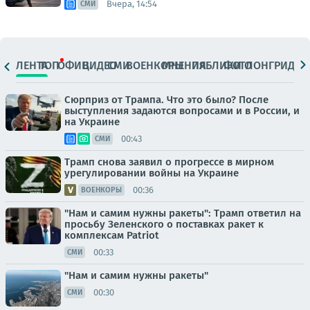
Вчера, 14:54
СМИ
ЛЕНТА
ТОП
ОФИЦ.
ВИДЕО
СМИ
ВОЕНКОРЫ
МНЕНИЯ
ПАБЛИКИ
ФОТО
ЛОНГРИДЫ
Сюрприз от Трампа. Что это было? После
выступления задаются вопросами и в России, и
на Украине
00:43
СМИ
Трамп снова заявил о прогрессе в мирном
урегулировании войны на Украине
00:36
ВОЕНКОРЫ
"Нам и самим нужны ракеты": Трамп ответил на
просьбу Зеленского о поставках ракет к
комплексам Patriot
00:33
СМИ
"Нам и самим нужны ракеты"
00:30
СМИ