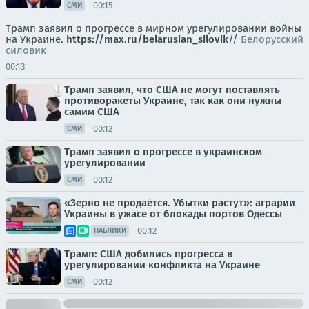
00:15
СМИ
Трамп заявил о прогрессе в мирном урегулировании войны
на Украине.
https://max.ru/belarusian_silovik
//
Белорусский
силовик
00:13
Трамп заявил, что США не могут поставлять
противоракеты Украине, так как они нужны
самим США
00:12
СМИ
Трамп заявил о прогрессе в украинском
урегулировании
00:12
СМИ
«Зерно не продаётся. Убытки растут»: аграрии
Украины в ужасе от блокады портов Одессы
00:12
ПАБЛИКИ
Трамп: США добились прогресса в
урегулировании конфликта на Украине
00:12
СМИ