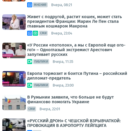
Вчера, 08:21
МНЕНИЯ
Живет с подругой, растит кошек, может стать
президентом Франции: Марин Ле Пен стала
главным кошмаром Макрона
Вчера, 23:04
СМИ
«У России «потолок», а мы с Европой еще ого-
го!» – Одноглазый экстремист Арестович
запугивает русских
Вчера, 11:35
ПАБЛИКИ
Европа тормозит и боится Путина – российский
дипломат-предатель
Вчера, 23:00
ПАБЛИКИ
В Румынии заявили, что больше не будут
финансово помогать Украине
Вчера, 22:01
СМИ
«РУССКИЙ ДРОН» С ЧЕШСКОЙ ВЗРЫВЧАТКОЙ:
ПРОВОКАЦИЯ В АЭРОПОРТУ ЛЕЙПЦИГА