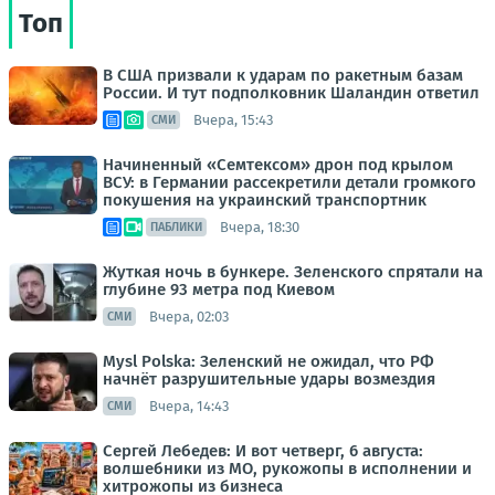
Топ
В США призвали к ударам по ракетным базам
России. И тут подполковник Шаландин ответил
Вчера, 15:43
СМИ
Начиненный «Семтексом» дрон под крылом
ВСУ: в Германии рассекретили детали громкого
покушения на украинский транспортник
Вчера, 18:30
ПАБЛИКИ
Жуткая ночь в бункере. Зеленского спрятали на
глубине 93 метра под Киевом
Вчера, 02:03
СМИ
Mysl Polska: Зеленский не ожидал, что РФ
начнёт разрушительные удары возмездия
Вчера, 14:43
СМИ
Сергей Лебедев: И вот четверг, 6 августа:
волшебники из МО, рукожопы в исполнении и
хитрожопы из бизнеса