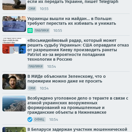
если их передать Украине, пишет Telegraph
10:55
СМИ
Украинцы вышли на майдан… в Польше:
требуют перестать их избивать и унижать
10:55
ПАБЛИКИ
«Восьмидюймовый радар, который может
решить судьбу Украины»: США оправдали отказ
от разрешения Киеву производить ракеты
Patriot из-за вероятности попадания
технологии в Россию
10:54
ПАБЛИКИ
В МИДе объяснили Зеленскому, что о
перемирии можно даже не просить
10:54
СМИ
Возбуждено уголовное дело о теракте в связи с
атакой украинских вооруженных
формирований на промышленные и
гражданские объекты в Нижнекамске
10:54
ОФИЦ.
В Беларуси задержан участник мошеннической