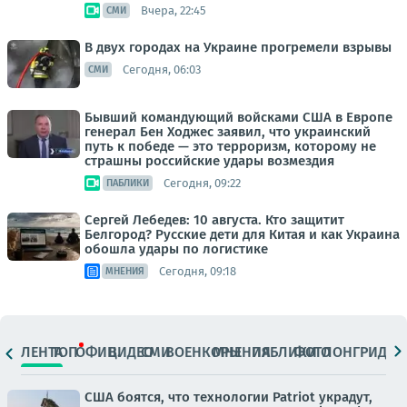
Вчера, 22:45
СМИ
В двух городах на Украине прогремели взрывы
Сегодня, 06:03
СМИ
Бывший командующий войсками США в Европе
генерал Бен Ходжес заявил, что украинский
путь к победе — это терроризм, которому не
страшны российские удары возмездия
Сегодня, 09:22
ПАБЛИКИ
Сергей Лебедев: 10 августа. Кто защитит
Белгород? Русские дети для Китая и как Украина
обошла удары по логистике
Сегодня, 09:18
МНЕНИЯ
ЛЕНТА
ТОП
ОФИЦ.
ВИДЕО
СМИ
ВОЕНКОРЫ
МНЕНИЯ
ПАБЛИКИ
ФОТО
ЛОНГРИДЫ
США боятся, что технологии Patriot украдут,