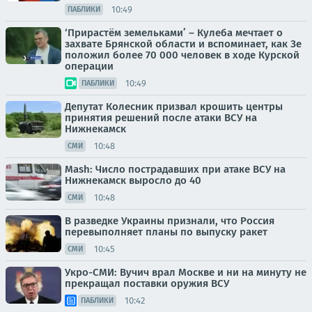
10:49
ПАБЛИКИ
‘Прирастём земельками’ – Кулеба мечтает о
захвате Брянской области и вспоминает, как Зе
положил более 70 000 человек в ходе Курской
операции
10:49
ПАБЛИКИ
Депутат Колесник призвал крошить центры
принятия решений после атаки ВСУ на
Нижнекамск
10:48
СМИ
Mash: Число пострадавших при атаке ВСУ на
Нижнекамск выросло до 40
10:48
СМИ
В разведке Украины признали, что Россия
перевыполняет планы по выпуску ракет
10:45
СМИ
Укро-СМИ: Вучич врал Москве и ни на минуту не
прекращал поставки оружия ВСУ
10:42
ПАБЛИКИ