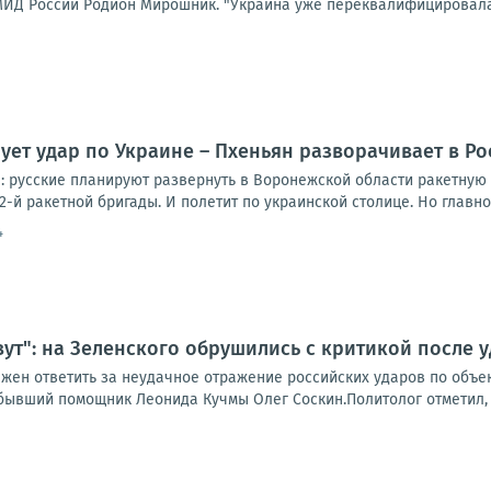
ИД России Родион Мирошник. "Украина уже переквалифицировалась
ует удар по Украине – Пхеньян разворачивает в Р
 русские планируют развернуть в Воронежской области ракетную 
2-й ракетной бригады. И полетит по украинской столице. Но главное 
4
вут": на Зеленского обрушились с критикой после 
жен ответить за неудачное отражение российских ударов по объек
бывший помощник Леонида Кучмы Олег Соскин.Политолог отметил, чт