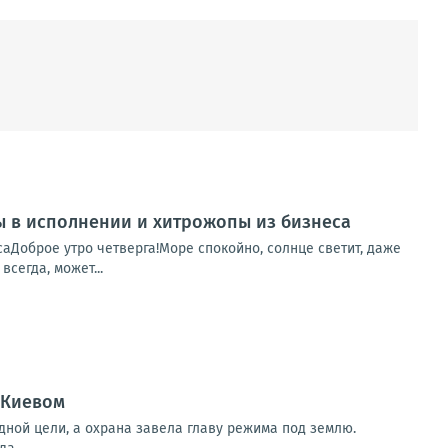
пы в исполнении и хитрожопы из бизнеса
саДоброе утро четверга!Море спокойно, солнце светит, даже
сегда, может...
 Киевом
дной цели, а охрана завела главу режима под землю.