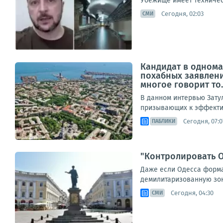
Убежище имеет техническ
Сегодня, 02:03
СМИ
Кандидат в однома
похабных заявлени
многое говорит то..
В данном интервью Зату
призывающих к эффектив
Сегодня, 07:0
ПАБЛИКИ
"Контролировать О
Даже если Одесса формал
демилитаризованную зону
Сегодня, 04:30
СМИ