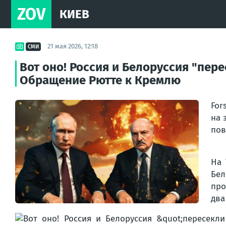
ZOV
КИЕВ
21 мая 2026, 12:18
СМИ
Вот оно! Россия и Белоруссия "пер
Обращение Рютте к Кремлю
For
на 
пов
На 
Бел
про
два