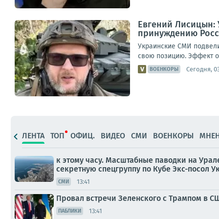
Евгений Лисицын: 
принуждению Росс
Украинские СМИ подвели
свою позицию. Эффект от
Сегодня, 0
ВОЕНКОРЫ
ЛЕНТА
ТОП
ОФИЦ.
ВИДЕО
СМИ
ВОЕНКОРЫ
МНЕ
к этому часу. Масштабные паводки на Ура
секретную спецгруппу по Кубе Экс-посол 
13:41
СМИ
Провал встречи Зеленского с Трампом в С
13:41
ПАБЛИКИ