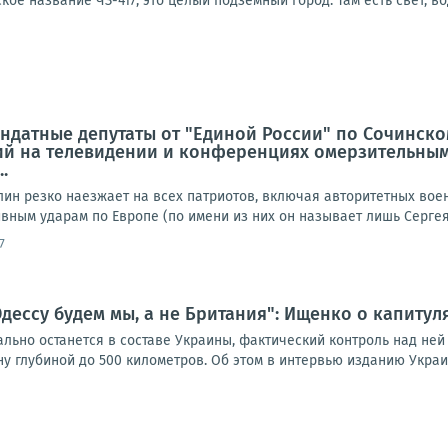
ое название ЧЗ-417, это целый подземный город. Там есть свет, вод
ндатные депутаты от "Единой России" по Сочинско
й на телевидении и конференциях омерзительным
.
лин резко наезжает на всех патриотов, включая авторитетных вое
ным ударам по Европе (по имени из них он называет лишь Сергея 
7
дессу будем мы, а не Британия": Ищенко о капиту
ьно останется в составе Украины, фактический контроль над ней п
 глубиной до 500 километров. Об этом в интервью изданию Украин