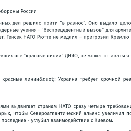
обороны России
нных дел решило пойти "в разнос". Оно выдало цело
е ядерные учения - "беспрецедентный вызов" для архит
т. Генсек НАТО Рютте не медлил – пригрозил Кремлю "
вших все "красные линии" ДНЯО, не может оставаться 
ями выдвигает странам НАТО сразу четыре требования
рых, чтобы Североатлантический альянс увеличил по
 последнее - углубил взаимодействие с Киевом.