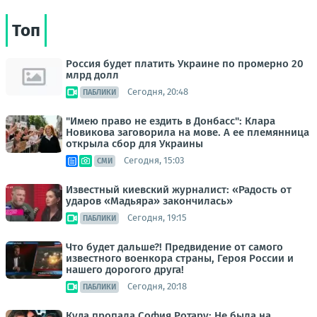
Топ
Россия будет платить Украине по промерно 20
млрд долл
Сегодня, 20:48
ПАБЛИКИ
"Имею право не ездить в Донбасс": Клара
Новикова заговорила на мове. А ее племянница
открыла сбор для Украины
Сегодня, 15:03
СМИ
Известный киевский журналист: «Радость от
ударов «Мадьяра» закончилась»
Сегодня, 19:15
ПАБЛИКИ
Что будет дальше?! Предвидение от самого
известного военкора страны, Героя России и
нашего дорогого друга!
Сегодня, 20:18
ПАБЛИКИ
Куда пропала София Ротару: Не была на