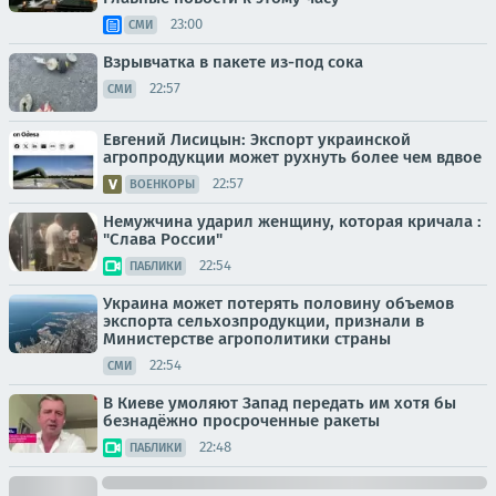
23:00
СМИ
Взрывчатка в пакете из-под сока
22:57
СМИ
Евгений Лисицын: Экспорт украинской
агропродукции может рухнуть более чем вдвое
22:57
ВОЕНКОРЫ
Немужчина ударил женщину, которая кричала :
"Слава России"
22:54
ПАБЛИКИ
Украина может потерять половину объемов
экспорта сельхозпродукции, признали в
Министерстве агрополитики страны
22:54
СМИ
В Киеве умоляют Запад передать им хотя бы
безнадёжно просроченные ракеты
22:48
ПАБЛИКИ