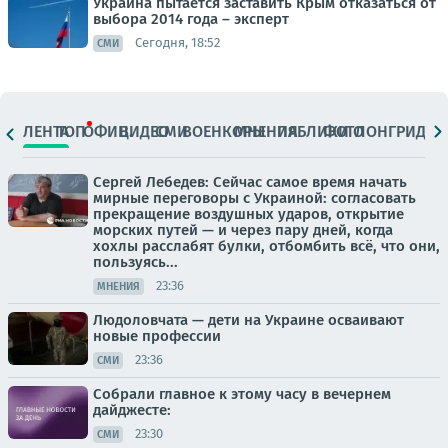
Украина пытается заставить Крым отказаться от
выбора 2014 года – эксперт
Сегодня, 18:52
СМИ
ЛЕНТА
ТОП
ОФИЦ.
ВИДЕО
СМИ
ВОЕНКОРЫ
МНЕНИЯ
ПАБЛИКИ
ФОТО
ЛОНГРИДЫ
Сергей Лебедев: Сейчас самое время начать
мирные переговоры с Украиной: согласовать
прекращение воздушных ударов, открытие
морских путей — и через пару дней, когда
хохлы расслабят булки, отбомбить всё, что они,
пользуясь...
23:36
МНЕНИЯ
Людоловчата — дети на Украине осваивают
новые профессии
23:36
СМИ
Собрали главное к этому часу в вечернем
дайджесте:
23:30
СМИ