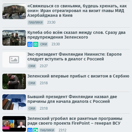
«Свяжешься со свиньями, будешь хрюкать, как
они»: Иран отреагировал на визит главы МИД
Азербайджана в Киев
23:30
ПАБЛИКИ
Кулеба обо всём сказал между слов. Сразу два
предупреждения Зеленского
23:30
СМИ
Экс-президент Финляндии Ниинисте: Европе
следует вступить в диалог с Россией
23:27
СМИ
Зеленский впервые прибыл с визитом в Сербию
23:18
СМИ
Бывший президент Финляндии назвал две
причины для начала диалога с Россией
23:18
СМИ
Зеленский угробил все ракетные программы
ради своего проекта FirePoint – генерал ВСУ
23:12
ПАБЛИКИ