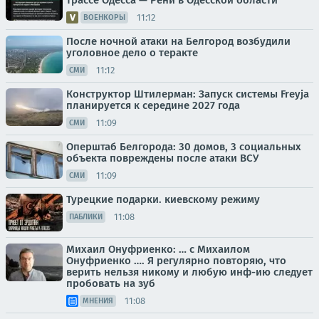
трассе Одесса — Рени в Одесской области
11:12
ВОЕНКОРЫ
После ночной атаки на Белгород возбудили
уголовное дело о теракте
11:12
СМИ
Конструктор Штилерман: Запуск системы Freyja
планируется к середине 2027 года
11:09
СМИ
Оперштаб Белгорода: 30 домов, 3 социальных
объекта повреждены после атаки ВСУ
11:09
СМИ
Турецкие подарки. киевскому режиму
11:08
ПАБЛИКИ
Михаил Онуфриенко: … с Михаилом
Онуфриенко …. Я регулярно повторяю, что
верить нельзя никому и любую инф-ию следует
пробовать на зуб
11:08
МНЕНИЯ