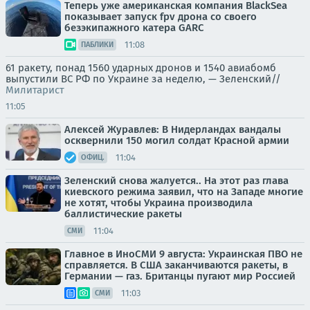
Теперь уже американская компания BlackSea
показывает запуск fpv дрона со своего
безэкипажного катера GARC
11:08
ПАБЛИКИ
61 ракету, понад 1560 ударных дронов и 1540 авиабомб
выпустили ВС РФ по Украине за неделю, — Зеленский//
Милитарист
11:05
Алексей Журавлев: В Нидерландах вандалы
осквернили 150 могил солдат Красной армии
11:04
ОФИЦ.
Зеленский снова жалуется.. На этот раз глава
киевского режима заявил, что на Западе многие
не хотят, чтобы Украина производила
баллистические ракеты
11:04
СМИ
Главное в ИноСМИ 9 августа: Украинская ПВО не
справляется. В США заканчиваются ракеты, в
Германии — газ. Британцы пугают мир Россией
11:03
СМИ