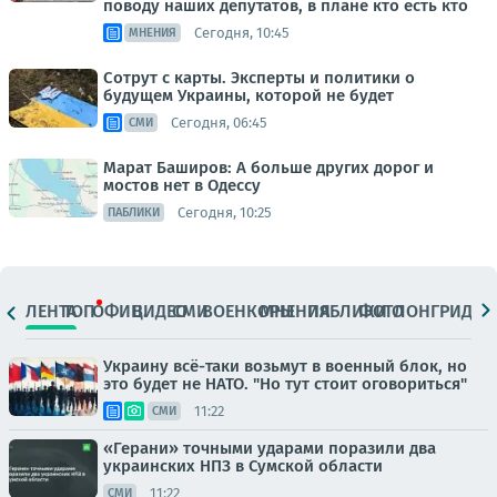
поводу наших депутатов, в плане кто есть кто
Сегодня, 10:45
МНЕНИЯ
Сотрут с карты. Эксперты и политики о
будущем Украины, которой не будет
Сегодня, 06:45
СМИ
Марат Баширов: А больше других дорог и
мостов нет в Одессу
Сегодня, 10:25
ПАБЛИКИ
ЛЕНТА
ТОП
ОФИЦ.
ВИДЕО
СМИ
ВОЕНКОРЫ
МНЕНИЯ
ПАБЛИКИ
ФОТО
ЛОНГРИДЫ
Украину всё-таки возьмут в военный блок, но
это будет не НАТО. "Но тут стоит оговориться"
11:22
СМИ
«Герани» точными ударами поразили два
украинских НПЗ в Сумской области
11:22
СМИ