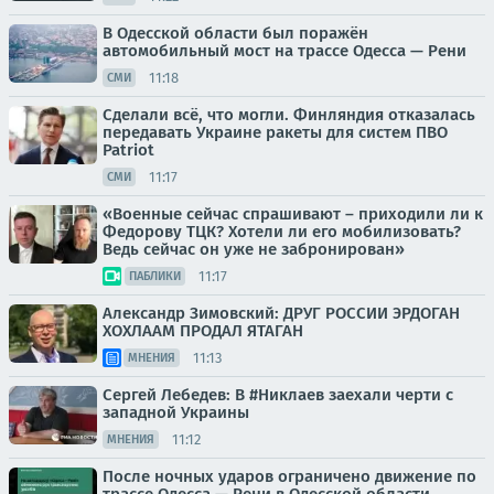
В Одесской области был поражён
автомобильный мост на трассе Одесса — Рени
11:18
СМИ
Сделали всё, что могли. Финляндия отказалась
передавать Украине ракеты для систем ПВО
Patriot
11:17
СМИ
«Военные сейчас спрашивают – приходили ли к
Федорову ТЦК? Хотели ли его мобилизовать?
Ведь сейчас он уже не забронирован»
11:17
ПАБЛИКИ
Александр Зимовский: ДРУГ РОССИИ ЭРДОГАН
ХОХЛААМ ПРОДАЛ ЯТАГАН
11:13
МНЕНИЯ
Сергей Лебедев: В #Никлаев заехали черти с
западной Украины
11:12
МНЕНИЯ
После ночных ударов ограничено движение по