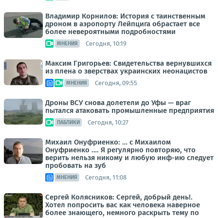
Владимир Корнилов: История с таинственным
дроном в аэропорту Лейпцига обрастает все
более невероятными подробностями
Сегодня, 10:19
МНЕНИЯ
Максим Григорьев: Свидетельства вернувшихся
из плена о зверствах украинских неонацистов
Сегодня, 09:55
МНЕНИЯ
Дроны ВСУ снова долетели до Уфы — враг
пытался атаковать промышленные предприятия
Сегодня, 10:27
ПАБЛИКИ
Михаил Онуфриенко: … с Михаилом
Онуфриенко …. Я регулярно повторяю, что
верить нельзя никому и любую инф-ию следует
пробовать на зуб
Сегодня, 11:08
МНЕНИЯ
Сергей Колясников: Сергей, добрый день!.
Хотел попросить вас как человека наверное
более знающего, немного раскрыть тему по