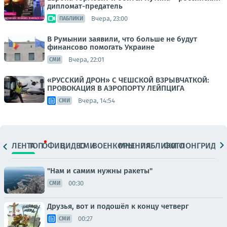
дипломат-предатель
Вчера, 23:00
ПАБЛИКИ
В Румынии заявили, что больше не будут
финансово помогать Украине
Вчера, 22:01
СМИ
«РУССКИЙ ДРОН» С ЧЕШСКОЙ ВЗРЫВЧАТКОЙ:
ПРОВОКАЦИЯ В АЭРОПОРТУ ЛЕЙПЦИГА
Вчера, 14:54
СМИ
ЛЕНТА
ТОП
ОФИЦ.
ВИДЕО
СМИ
ВОЕНКОРЫ
МНЕНИЯ
ПАБЛИКИ
ФОТО
ЛОНГРИДЫ
"Нам и самим нужны ракеты"
00:30
СМИ
Друзья, вот и подошёл к концу четверг
00:27
СМИ