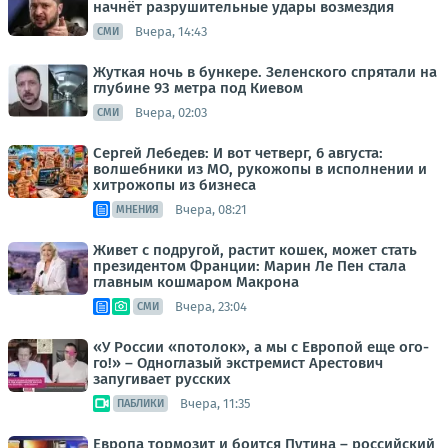
начнёт разрушительные удары возмездия
Вчера, 14:43
СМИ
Жуткая ночь в бункере. Зеленского спрятали на
глубине 93 метра под Киевом
Вчера, 02:03
СМИ
Сергей Лебедев: И вот четверг, 6 августа:
волшебники из МО, рукожопы в исполнении и
хитрожопы из бизнеса
Вчера, 08:21
МНЕНИЯ
Живет с подругой, растит кошек, может стать
президентом Франции: Марин Ле Пен стала
главным кошмаром Макрона
Вчера, 23:04
СМИ
«У России «потолок», а мы с Европой еще ого-
го!» – Одноглазый экстремист Арестович
запугивает русских
Вчера, 11:35
ПАБЛИКИ
Европа тормозит и боится Путина – российский