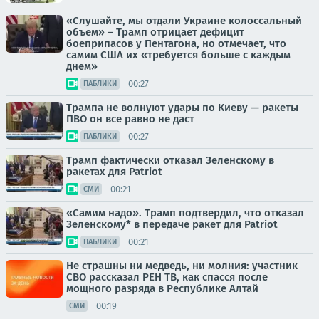
«Слушайте, мы отдали Украине колоссальный
объем» – Трамп отрицает дефицит
боеприпасов у Пентагона, но отмечает, что
самим США их «требуется больше с каждым
днем»
00:27
ПАБЛИКИ
Трампа не волнуют удары по Киеву — ракеты
ПВО он все равно не даст
00:27
ПАБЛИКИ
Трамп фактически отказал Зеленскому в
ракетах для Patriot
00:21
СМИ
«Самим надо». Трамп подтвердил, что отказал
Зеленскому* в передаче ракет для Patriot
00:21
ПАБЛИКИ
Не страшны ни медведь, ни молния: участник
СВО рассказал РЕН ТВ, как спасся после
мощного разряда в Республике Алтай
00:19
СМИ