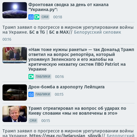
Фронтовая сводка за день от канала
"Украина.ру":
00:18
СМИ
Трамп заявил о прогрессе в мирном урегулировании войны
на Украине.
БС в TG
|
БС в МАХ
//
Белорусский силовик
00:16
«Нам тоже нужны ракеты» — так Дональд Трамп
ответил на вопрос репортёра, который
упомянул Зеленского и его жалобы на
критическую нехватку систем ПВО Patriot на
Украине
00:16
ПАБЛИКИ
Дрон-бомба в аэропорту Лейпцига
00:15
ПАБЛИКИ
Трамп отреагировал на вопрос об ударах по
Киеву словами «мы не вовлечены в это»
00:15
СМИ
Трамп заявил о прогрессе в мирном урегулировании войны
на Украине.
https://max.ru/belarusian_silovik
//
Белорусский