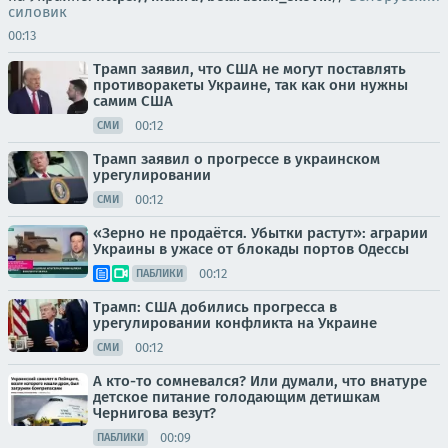
силовик
00:13
Трамп заявил, что США не могут поставлять
противоракеты Украине, так как они нужны
самим США
00:12
СМИ
Трамп заявил о прогрессе в украинском
урегулировании
00:12
СМИ
«Зерно не продаётся. Убытки растут»: аграрии
Украины в ужасе от блокады портов Одессы
00:12
ПАБЛИКИ
Трамп: США добились прогресса в
урегулировании конфликта на Украине
00:12
СМИ
А кто-то сомневался? Или думали, что внатуре
детское питание голодающим детишкам
Чернигова везут?
00:09
ПАБЛИКИ