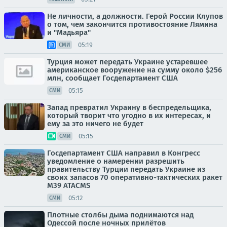
Не личности, а должности. Герой России Клупов
о том, чем закончится противостояние Лямина
и "Мадьяра"
05:19
СМИ
Турция может передать Украине устаревшее
американское вооружение на сумму около $256
млн, сообщает Госдепартамент США
05:15
СМИ
Запад превратил Украину в беспредельщика,
который творит что угодно в их интересах, и
ему за это ничего не будет
05:15
СМИ
Госдепартамент США направил в Конгресс
уведомление о намерении разрешить
правительству Турции передать Украине из
своих запасов 70 оперативно-тактических ракет
M39 ATACMS
05:12
СМИ
Плотные столбы дыма поднимаются над
Одессой после ночных прилётов