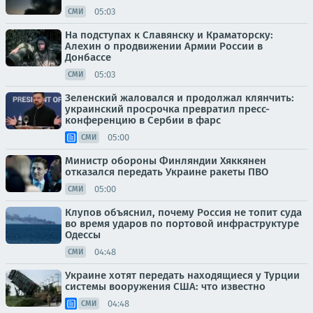
05:03
СМИ
На подступах к Славянску и Краматорску:
Алехин о продвижении Армии России в
Донбассе
05:03
СМИ
Зеленский жаловался и продолжал клянчить:
украинский просрочка превратил пресс-
конференцию в Сербии в фарс
05:00
СМИ
Министр обороны Финляндии Хяккянен
отказался передать Украине ракеты ПВО
05:00
СМИ
Клупов объяснил, почему Россия не топит суда
во время ударов по портовой инфраструктуре
Одессы
04:48
СМИ
Украине хотят передать находящиеся у Турции
системы вооружения США: что известно
04:48
СМИ