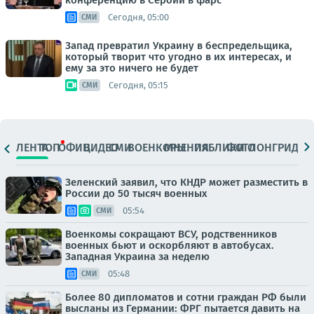
конференцию в Сербии в фарс
Сегодня, 05:00
СМИ
Запад превратил Украину в беспредельщика,
который творит что угодно в их интересах, и
ему за это ничего не будет
Сегодня, 05:15
СМИ
ЛЕНТА
ТОП
ОФИЦ.
ВИДЕО
СМИ
ВОЕНКОРЫ
МНЕНИЯ
ПАБЛИКИ
ФОТО
ЛОНГРИДЫ
Зеленский заявил, что КНДР может разместить в
России до 50 тысяч военных
05:54
СМИ
Военкомы сокращают ВСУ, родственников
военных бьют и оскорбляют в автобусах.
Западная Украина за неделю
05:48
СМИ
Более 80 дипломатов и сотни граждан РФ были
высланы из Германии: ФРГ пытается давить на