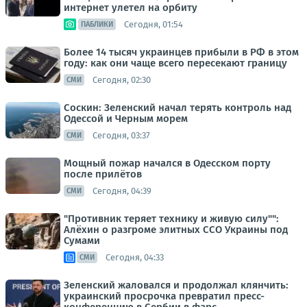
интернет улетел на орбиту
Сегодня, 01:54
ПАБЛИКИ
Более 14 тысяч украинцев прибыли в РФ в этом
году: как они чаще всего пересекают границу
Сегодня, 02:30
СМИ
Соскин: Зеленский начал терять контроль над
Одессой и Черным морем
Сегодня, 03:37
СМИ
Мощный пожар начался в Одесском порту
после прилётов
Сегодня, 04:39
СМИ
"Противник теряет технику и живую силу"":
Алёхин о разгроме элитных ССО Украины под
Сумами
Сегодня, 04:33
СМИ
Зеленский жаловался и продолжал клянчить:
украинский просрочка превратил пресс-