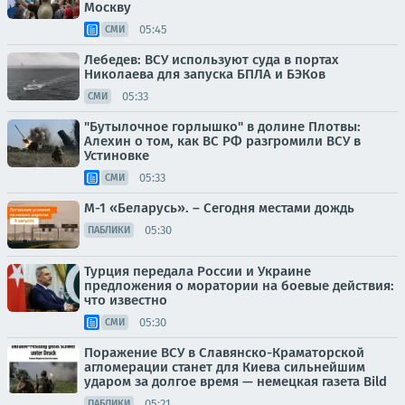
Москву
05:45
СМИ
Лебедев: ВСУ используют суда в портах
Николаева для запуска БПЛА и БЭКов
05:33
СМИ
"Бутылочное горлышко" в долине Плотвы:
Алехин о том, как ВС РФ разгромили ВСУ в
Устиновке
05:33
СМИ
М-1 «Беларусь». – Сегодня местами дождь
05:30
ПАБЛИКИ
Турция передала России и Украине
предложения о моратории на боевые действия:
что известно
05:30
СМИ
Поражение ВСУ в Славянско-Краматорской
агломерации станет для Киева сильнейшим
ударом за долгое время — немецкая газета Bild
05:21
ПАБЛИКИ