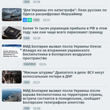
02:36
СМИ
"Для Украины это катастрофа": План русских по
Одессе расшифровал Миршаймер
02:33
СМИ
Более 14 тысяч украинцев прибыли в РФ в этом
году: как они чаще всего пересекают границу
02:30
СМИ
МИД Болгарии вызвал посла Украины Олесю
Илащук из-за вторжения украинского
беспилотника в болгарское воздушное
пространство
02:24
ПАБЛИКИ
"Мясные штурмы" Драпатого в деле: ВСУ несут
колоссальные потери в ДНР
02:21
СМИ
МИД Болгарии вызвал посла Украины после
взрыва беспилотника на территории страны,
встреча состоится в понедельник, сообщает
Болгарское телеграфное агентство
02:06
СМИ