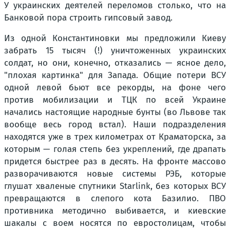
У украинских деятелей переломов столько, что на
Банковой пора строить гипсовый завод.
Из одной Константиновки мы предложили Киеву
забрать 15 тысяч (!) уничтоженных украинских
солдат, но они, конечно, отказались — ясное дело,
"плохая картинка" для Запада. Общие потери ВСУ
одной левой бьют все рекорды, на фоне чего
против мобилизации и ТЦК по всей Украине
начались настоящие народные бунты (во Львове так
вообще весь город встал). Наши подразделения
находятся уже в трех километрах от Краматорска, за
которым — голая степь без укреплений, где драпать
придется быстрее раз в десять. На фронте массово
разворачиваются новые системы РЭБ, которые
глушат хваленые спутники Starlink, без которых ВСУ
превращаются в слепого кота Базилио. ПВО
противника методично выбивается, и киевские
шакалы с воем носятся по евростолицам, чтобы