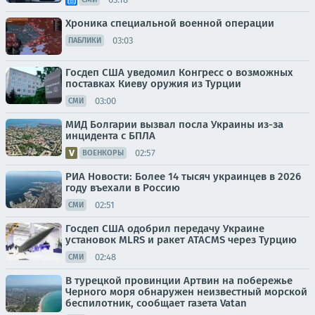
Хроника специальной военной операции
03:03
ПАБЛИКИ
Госдеп США уведомил Конгресс о возможных
поставках Киеву оружия из Турции
03:00
СМИ
МИД Болгарии вызвал посла Украины из-за
инцидента с БПЛА
02:57
ВОЕНКОРЫ
РИА Новости: Более 14 тысяч украинцев в 2026
году въехали в Россию
02:51
СМИ
Госдеп США одобрил передачу Украине
установок MLRS и ракет ATACMS через Турцию
02:48
СМИ
В турецкой провинции Артвин на побережье
Черного моря обнаружен неизвестный морской
беспилотник, сообщает газета Vatan