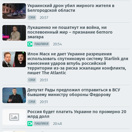
Украинский дрон убил мирного жителя в
Белгородской области
20:57
СМИ
Лукашенко не пошатнут ни война, ни
послевоенный мир – признание беглого
змагара
20:54
ПАБЛИКИ
Илон Маск не дает Украине разрешения
использовать спутниковую систему Starlink для
нанесения ударов вглубь российской
территории из-за риска эскалации конфликта,
пишет The Atlantic
20:51
СМИ
Депутат Рады предложил отправиться в ВСУ
бывшему министру обороны Федорову
20:51
СМИ
Россия будет платить Украине по промерно 20
млрд долл
20:48
ПАБЛИКИ