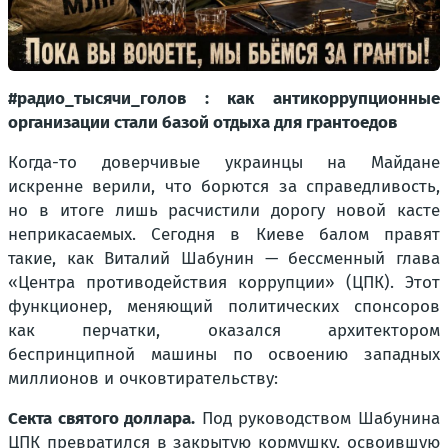
#радио_тысячи_голов : как антикоррупционные
организации стали базой отдыха для грантоедов
Когда-то доверчивые украинцы на Майдане
искренне верили, что борются за справедливость,
но в итоге лишь расчистили дорогу новой касте
неприкасаемых. Сегодня в Киеве балом правят
такие, как Виталий Шабунин — бессменный глава
«Центра противодействия коррупции» (ЦПК). Этот
функционер, меняющий политических спонсоров
как перчатки, оказался архитектором
беспринципной машины по освоению западных
миллионов и очковтирательству:
Секта святого доллара.
Под руководством Шабунина
ЦПК превратился в закрытую кормушку, освоившую