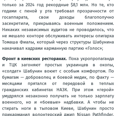
только за 2024 год рекордные $8,1 млн. Но те, кто
годами с пеной у рта требовал прозрачности от
госаппарата, свои доходы благополучно
засекретили, прикрываясь военным положением.
Никаких независимых аудитов не проводилось, что
не мешало конторе обслуживать интересы олигарха
Томаша Фиалы, который через структуры Шабунина
накачивал кадрами карманную партию «Голос»;
Фронт в киевских ресторанах.
Пока укропропаганда
и ТЦК загоняют простых украинцев в окопы,
«солдат» Шабунин воюет с особым комфортом. По
бумагам — доброволец и боевой медик, по факту —
месяцами прятался от передовой в теплых
гражданских кабинетах НАЗК. При этом «герой»
умудрялся незаконно получать не только зарплату
военного, но и «боевые» надбавки. А чтобы не
стирать ноги в тыловом Киеве, Шабунин просто
прикарманил волонтерский джип Nissan Pathfinder,