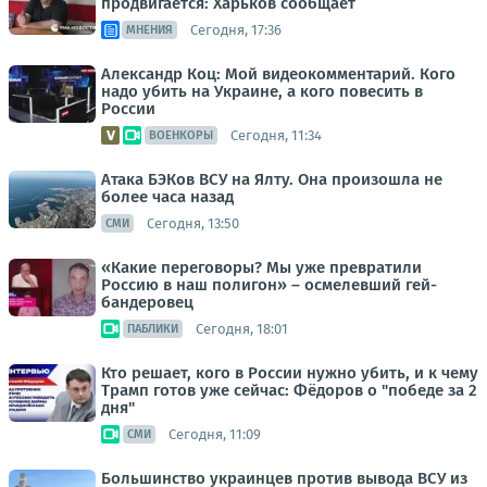
продвигается: Харьков сообщает
Сегодня, 17:36
МНЕНИЯ
Александр Коц: Мой видеокомментарий. Кого
надо убить на Украине, а кого повесить в
России
Сегодня, 11:34
ВОЕНКОРЫ
Атака БЭКов ВСУ на Ялту. Она произошла не
более часа назад
Сегодня, 13:50
СМИ
«Какие переговоры? Мы уже превратили
Россию в наш полигон» – осмелевший гей-
бандеровец
Сегодня, 18:01
ПАБЛИКИ
Кто решает, кого в России нужно убить, и к чему
Трамп готов уже сейчас: Фёдоров о "победе за 2
дня"
Сегодня, 11:09
СМИ
Большинство украинцев против вывода ВСУ из