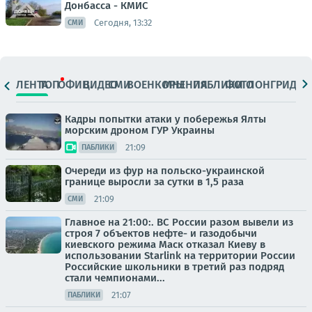
Донбасса - КМИС
Сегодня, 13:32
СМИ
ЛЕНТА
ТОП
ОФИЦ.
ВИДЕО
СМИ
ВОЕНКОРЫ
МНЕНИЯ
ПАБЛИКИ
ФОТО
ЛОНГРИДЫ
Кадры попытки атаки у побережья Ялты
морским дроном ГУР Украины
21:09
ПАБЛИКИ
Очереди из фур на польско-украинской
границе выросли за сутки в 1,5 раза
21:09
СМИ
Главное на 21:00:. ВС России разом вывели из
строя 7 объектов нефте- и газодобычи
киевского режима Маск отказал Киеву в
использовании Starlink на территории России
Российские школьники в третий раз подряд
стали чемпионами...
21:07
ПАБЛИКИ