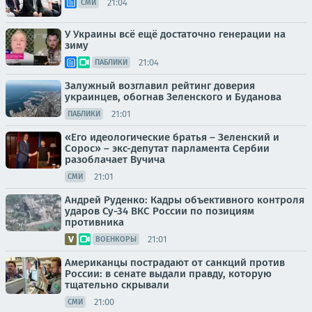
21:04
СМИ
У Украины всё ещё достаточно генерации на
зиму
21:04
ПАБЛИКИ
Залужный возглавил рейтинг доверия
украинцев, обогнав Зеленского и Буданова
21:01
ПАБЛИКИ
«Его идеологические братья – Зеленский и
Сорос» – экс-депутат парламента Сербии
разоблачает Вучича
21:01
СМИ
Андрей Руденко: Кадры объективного контроля
ударов Су-34 ВКС России по позициям
противника
21:01
ВОЕНКОРЫ
Американцы пострадают от санкций против
России: в сенате выдали правду, которую
тщательно скрывали
21:00
СМИ