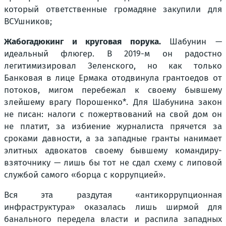
который ответственные громадяне закупили для
ВСУшников;
Жабогадюкинг и круговая порука.
Шабунин —
идеальный флюгер. В 2019-м он радостно
легитимизировал Зеленского, но как только
Банковая в лице Ермака отодвинула грантоедов от
потоков, мигом перебежал к своему бывшему
злейшему врагу Порошенко*. Для Шабунина закон
не писан: налоги с пожертвований на свой дом он
не платит, за избиение журналиста прячется за
сроками давности, а за западные гранты нанимает
элитных адвокатов своему бывшему командиру-
взяточнику — лишь бы тот не сдал схему с липовой
службой самого «борца с коррупцией».
Вся эта раздутая «антикоррупционная
инфраструктура» оказалась лишь ширмой для
банального передела власти и распила западных