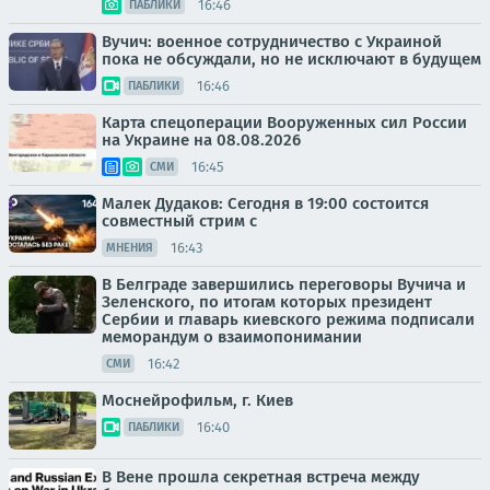
16:46
ПАБЛИКИ
Вучич: военное сотрудничество с Украиной
пока не обсуждали, но не исключают в будущем
16:46
ПАБЛИКИ
Карта спецоперации Вооруженных сил России
на Украине на 08.08.2026
16:45
СМИ
Малек Дудаков: Сегодня в 19:00 состоится
совместный стрим с
16:43
МНЕНИЯ
В Белграде завершились переговоры Вучича и
Зеленского, по итогам которых президент
Сербии и главарь киевского режима подписали
меморандум о взаимопонимании
16:42
СМИ
Моснейрофильм, г. Киев
16:40
ПАБЛИКИ
В Вене прошла секретная встреча между