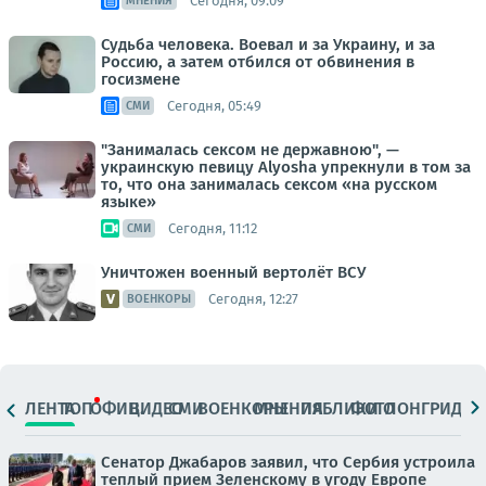
Сегодня, 09:09
МНЕНИЯ
Судьба человека. Воевал и за Украину, и за
Россию, а затем отбился от обвинения в
госизмене
Сегодня, 05:49
СМИ
"Занималась сексом не державною", —
украинскую певицу Alyosha упрекнули в том за
то, что она занималась сексом «на русском
языке»
Сегодня, 11:12
СМИ
Уничтожен военный вертолёт ВСУ
Сегодня, 12:27
ВОЕНКОРЫ
ЛЕНТА
ТОП
ОФИЦ.
ВИДЕО
СМИ
ВОЕНКОРЫ
МНЕНИЯ
ПАБЛИКИ
ФОТО
ЛОНГРИДЫ
Сенатор Джабаров заявил, что Сербия устроила
теплый прием Зеленскому в угоду Европе