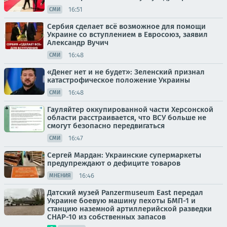
16:51
СМИ
Сербия сделает всё возможное для помощи
Украине со вступлением в Евросоюз, заявил
Александр Вучич
16:48
СМИ
«Денег нет и не будет»: Зеленский признал
катастрофическое положение Украины
16:48
СМИ
Гауляйтер оккупированной части Херсонской
области расстраивается, что ВСУ больше не
смогут безопасно передвигаться
16:47
СМИ
Сергей Мардан: Украинские супермаркеты
предупреждают о дефиците товаров
16:46
МНЕНИЯ
Датский музей Panzermuseum East передал
Украине боевую машину пехоты БМП-1 и
станцию наземной артиллерийской разведки
СНАР-10 из собственных запасов