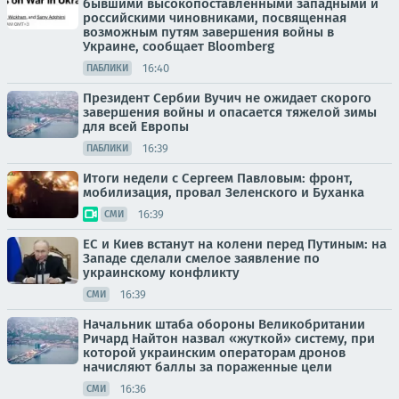
бывшими высокопоставленными западными и
российскими чиновниками, посвященная
возможным путям завершения войны в
Украине, сообщает Bloomberg
16:40
ПАБЛИКИ
Президент Сербии Вучич не ожидает скорого
завершения войны и опасается тяжелой зимы
для всей Европы
16:39
ПАБЛИКИ
Итоги недели с Сергеем Павловым: фронт,
мобилизация, провал Зеленского и Буханка
16:39
СМИ
ЕС и Киев встанут на колени перед Путиным: на
Западе сделали смелое заявление по
украинскому конфликту
16:39
СМИ
Начальник штаба обороны Великобритании
Ричард Найтон назвал «жуткой» систему, при
которой украинским операторам дронов
начисляют баллы за пораженные цели
16:36
СМИ