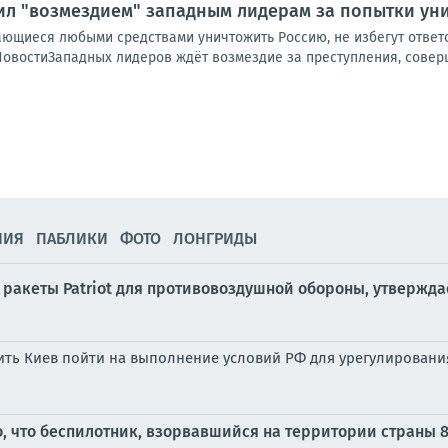
ил "возмездием" западным лидерам за попытки ун
ающиеся любыми средствами уничтожить Россию, не избегут ответ
НовостиЗападных лидеров ждёт возмездие за преступления, соверш
НИЯ
ПАБЛИКИ
ФОТО
ЛОНГРИДЫ
 ракеты Patriot для противовоздушной обороны, утвержда
дить Киев пойти на выполнение условий РФ для урегулировани
 что беспилотник, взорвавшийся на территории страны 8