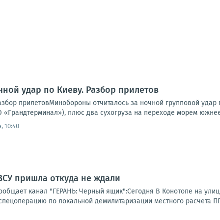
чной удар по Киеву. Разбор прилетов
Разбор прилетовМинобороны отчиталось за ночной групповой удар 
 «Грандтерминал»), плюс два сухогруза на переходе морем южнее 
, 10:40
ВСУ пришла откуда не ждали
ообщает канал "ГЕРАНЬ: Черный ящик":Сегодня В Конотопе на улиц
спецоперацию по локальной демилитаризации местного расчета ППО