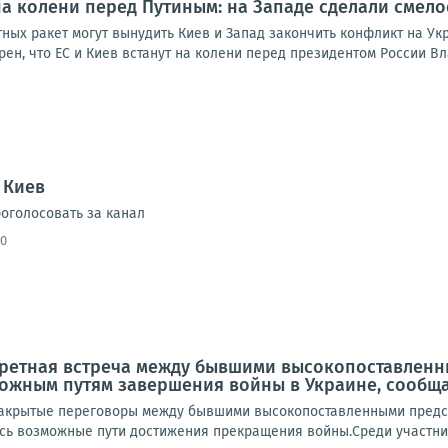
 на колени перед Путиным: на Западе сделали смел
ных ракет могут вынудить Киев и Запад закончить конфликт на Ук
ен, что ЕС и Киев встанут на колени перед президентом России Вл
 Киев
оголосовать за канал
40
кретная встреча между бывшими высокопоставлен
ожным путям завершения войны в Украине, сообща
акрытые переговоры между бывшими высокопоставленными предста
сь возможные пути достижения прекращения войны.Среди участник