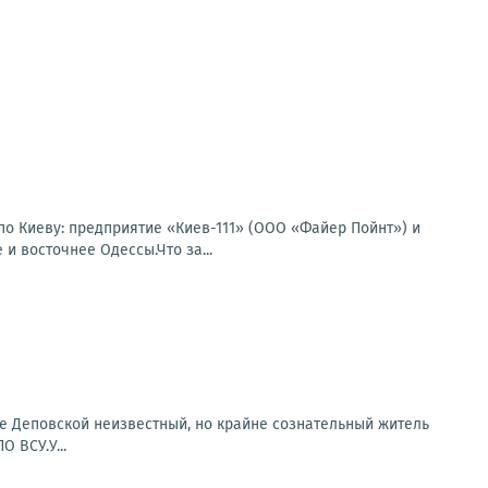
по Киеву: предприятие «Киев-111» (ООО «Файер Пойнт») и
и восточнее Одессы.Что за...
е Деповской неизвестный, но крайне сознательный житель
 ВСУ.У...