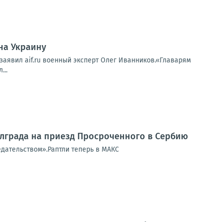
на Украину
 заявил aif.ru военный эксперт Олег Иванников.«Главарям
...
елграда на приезд Просроченного в Сербию
едательством».Раптли теперь в МАКС