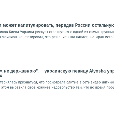
а может капитулировать, передав России остальную
ков Киева Украина рискует столкнуться с одной из самых крупных
к Чемпион, констатировал, что решение США напасть на Иран исто
м не державною", — украинскую певицу Alyosha упр
е»
теснялась признаться, что посмотрела слитые в сеть видео интим
 этом выразила свое крайнее недовольство тем, что во время проце