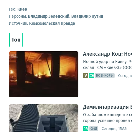
Гео:
Киев
Персоны:
Владимир Зеленский
,
Владимир Путин
Источник:
Комсомольская Правда
Топ
Александр Коц: Но
Ночной удар по Киеву. 
склад ГСМ «Киев-3» (ООО
Сегодня
ВОЕНКОРЫ
Демилитаризация 
О забавном инциденте с
города успешно провел 
Сегодня, 15:36
СМИ