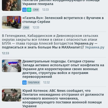
Украине генерала
12:33
СМИ
«Газета.Ru»: Зеленский встретился с Вучичем в
столице Сербии
12:33
СМИ
В Геленджике, Кабардинском и Дивноморском сельских
округах закрыты все пляжи в связи с опасностью атаки
БПЛА — глава города Алексей Богодистов
Украина.ру —
подписаться и знать больше
Мы в MAX
Аналит//
Украина.ру
12:33
Диаметральные подходы. Сегодня страны
Запада активно использует опыт конфликта на
Украине для корректировки своих военных
доктрин, структуры войск и программ
перевооружений
12:32
ПАБЛИКИ
Юрий Котенок: ABC News сообщает, что
Пентагон неожиданно отстранил от должности
ключевого военного чиновника,
координирующего поставки военной помощи
Украине