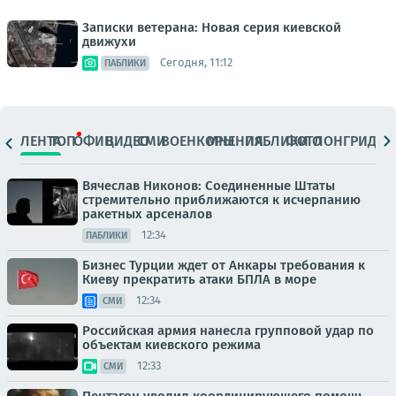
Записки ветерана: Новая серия киевской
движухи
Сегодня, 11:12
ПАБЛИКИ
ЛЕНТА
ТОП
ОФИЦ.
ВИДЕО
СМИ
ВОЕНКОРЫ
МНЕНИЯ
ПАБЛИКИ
ФОТО
ЛОНГРИДЫ
Вячеслав Никонов: Соединенные Штаты
стремительно приближаются к исчерпанию
ракетных арсеналов
12:34
ПАБЛИКИ
Бизнес Турции ждет от Анкары требования к
Киеву прекратить атаки БПЛА в море
12:34
СМИ
Российская армия нанесла групповой удар по
объектам киевского режима
12:33
СМИ
Пентагон уволил координирующего помощь