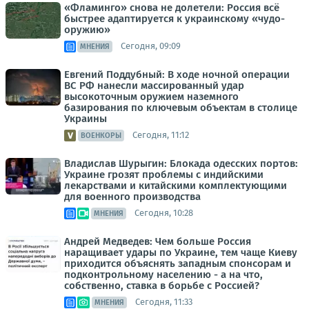
«Фламинго» снова не долетели: Россия всё
быстрее адаптируется к украинскому «чудо-
оружию»
Сегодня, 09:09
МНЕНИЯ
Евгений Поддубный: В ходе ночной операции
ВС РФ нанесли массированный удар
высокоточным оружием наземного
базирования по ключевым объектам в столице
Украины
Сегодня, 11:12
ВОЕНКОРЫ
Владислав Шурыгин: Блокада одесских портов:
Украине грозят проблемы с индийскими
лекарствами и китайскими комплектующими
для военного производства
Сегодня, 10:28
МНЕНИЯ
Андрей Медведев: Чем больше Россия
наращивает удары по Украине, тем чаще Киеву
приходится объяснять западным спонсорам и
подконтрольному населению - а на что,
собственно, ставка в борьбе с Россией?
Сегодня, 11:33
МНЕНИЯ