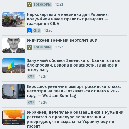
12:32
ВОЕНКОРЫ
Наркокартели и наёмники для Украины.
Колумбией начал править президент —
гражданин США
12:30
СМИ
Уничтожен военный вертолёт ВСУ
12:27
ВОЕНКОРЫ
Залужный обошёл Зеленского, банки готовят
блокировки, Европа в опасности. Главное к
этому часу
12:27
СМИ
Евросоюз увеличил импорт российского газа,
несмотря на планы отказаться от него к 2027
году, — Welt am Sonntag
12:24
СМИ
Украинец, нелегально оказавшийся в Румынии,
рассказал о процедуре легализации и
утверждает, что выдача на Украину ему не
грозит