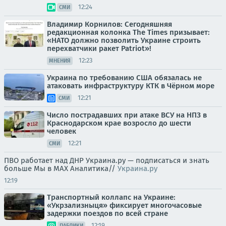
12:24
СМИ
Владимир Корнилов: Сегодняшняя
редакционная колонка The Times призывает:
«НАТО должно позволить Украине строить
перехватчики ракет Patriot»!
12:23
МНЕНИЯ
Украина по требованию США обязалась не
атаковать инфраструктуру КТК в Чёрном море
12:21
СМИ
Число пострадавших при атаке ВСУ на НПЗ в
Краснодарском крае возросло до шести
человек
12:21
СМИ
ПВО работает над ДНР Украина.ру — подписаться и знать
больше Мы в MAX Аналитика//
Украина.ру
12:19
Транспортный коллапс на Украине:
«Укрзализныця» фиксирует многочасовые
задержки поездов по всей стране
12:19
ПАБЛИКИ