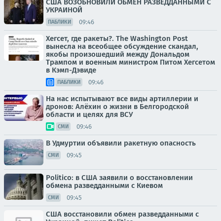
США ВОЗОБНОВИЛИ ОБМЕН РАЗВЕДДАННЫМИ С
УКРАИНОЙ
09:46
ПАБЛИКИ
Хегсет, где ракеты?. The Washington Post
вынесла на всеобщее обсуждение скандал,
якобы произошедший между Дональдом
Трампом и военным министром Питом Хегсетом
в Кэмп-Дэвиде
09:46
ПАБЛИКИ
На нас испытывают все виды артиллерии и
дронов: Алёхин о жизни в Белгородской
области и целях для ВСУ
09:46
СМИ
В Удмуртии объявили ракетную опасность
09:45
СМИ
Politico: в США заявили о восстановлении
обмена разведданными с Киевом
09:45
СМИ
США восстановили обмен разведданными с