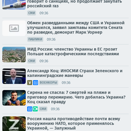
говорит о санкциях, но продолжает закупать
российский газ
09:36
СМИ
Обмен разведданными между США и Украиной
улучшился, заявил замглавы комитета Сената
по разведке, демократ Марк Уорнер
09:36
ПАБЛИКИ
МИД России: членство Украины в ЕС грозит
Польше катастрофическими последствиями
09:36
СМИ
Александр Коц: ИНОСМИ Страхи Зеленского и
калининградские маневры
09:36
ВОЕНКОРЫ
Сирена не спасла: 7 смертей на пляже и
приговор перемирию. Чего добилась Украина?
Коц сказал правду
09:36
СМИ
Россия нашла противодействие почти всему
вооружению НАТО, которое применялось
Украиной, — Залужный