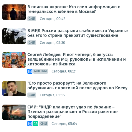
В поисках «крота»: Кто слил информацию о
генеральском юбилее в Москве?
Сегодня, 00:42
СМИ
В МИД России раскрыли слабое место Украины:
без этого страна прекратит существование
Сегодня, 05:30
СМИ
Сергей Лебедев: И вот четверг, 6 августа:
волшебники из МО, рукожопы в исполнении и
хитрожопы из бизнеса
Сегодня, 08:21
МНЕНИЯ
"Его просто разорвут": на Зеленского
обрушились с критикой после ударов по Киеву
Сегодня, 05:15
СМИ
СМИ: "КНДР планирует удар по Украине –
Пхеньян разворачивает в России ракетное
подразделение"
Сегодня, 05:04
СМИ