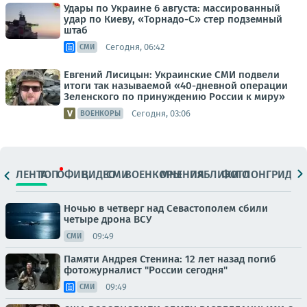
Удары по Украине 6 августа: массированный
удар по Киеву, «Торнадо-С» стер подземный
штаб
Сегодня, 06:42
СМИ
Евгений Лисицын: Украинские СМИ подвели
итоги так называемой «40-дневной операции
Зеленского по принуждению России к миру»
Сегодня, 03:06
ВОЕНКОРЫ
ЛЕНТА
ТОП
ОФИЦ.
ВИДЕО
СМИ
ВОЕНКОРЫ
МНЕНИЯ
ПАБЛИКИ
ФОТО
ЛОНГРИДЫ
Ночью в четверг над Севастополем сбили
четыре дрона ВСУ
09:49
СМИ
Памяти Андрея Стенина: 12 лет назад погиб
фотожурналист "России сегодня"
09:49
СМИ