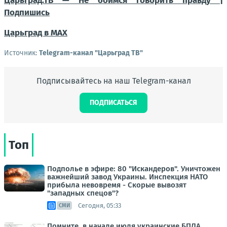
Царьград.ТВ — Не боимся говорить правду |
Подпишись
Царьград в МАХ
Источник:
Telegram-канал "Царьград ТВ"
Подписывайтесь на наш Telegram-канал
ПОДПИСАТЬСЯ
Топ
Подполье в эфире: 80 "Искандеров". Уничтожен
важнейший завод Украины. Инспекция НАТО
прибыла невовремя - Скорые вывозят
"западных спецов"?
Сегодня, 05:33
СМИ
Помните, в начале июля украинские БПЛА