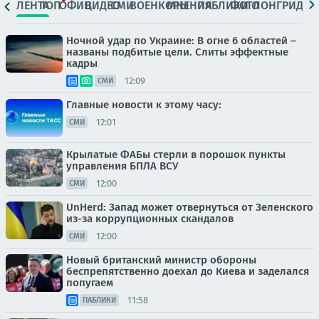
ЛЕНТА
ТОП
ОФИЦ.
ВИДЕО
СМИ
ВОЕНКОРЫ
МНЕНИЯ
ПАБЛИКИ
ФОТО
ЛОНГРИДЫ
Ночной удар по Украине: В огне 6 областей –
названы подбитые цели. Слиты эффектные
кадры
12:09
СМИ
Главные новости к этому часу:
12:01
СМИ
Крылатые ФАБы стерли в порошок пункты
управления БПЛА ВСУ
12:00
СМИ
UnHerd: Запад может отвернуться от Зеленского
из-за коррупционных скандалов
12:00
СМИ
Новый британский министр обороны
беспрепятственно доехал до Киева и заделался
попугаем
11:58
ПАБЛИКИ