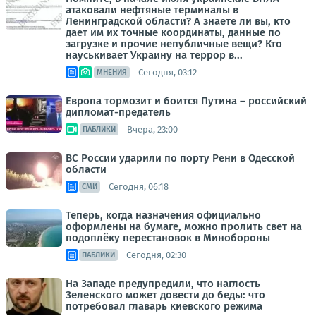
атаковали нефтяные терминалы в
Ленинградской области? А знаете ли вы, кто
дает им их точные координаты, данные по
загрузке и прочие непубличные вещи? Кто
науськивает Украину на террор в...
Сегодня, 03:12
МНЕНИЯ
Европа тормозит и боится Путина – российский
дипломат-предатель
Вчера, 23:00
ПАБЛИКИ
ВС России ударили по порту Рени в Одесской
области
Сегодня, 06:18
СМИ
Теперь, когда назначения официально
оформлены на бумаге, можно пролить свет на
подоплёку перестановок в Минобороны
Сегодня, 02:30
ПАБЛИКИ
На Западе предупредили, что наглость
Зеленского может довести до беды: что
потребовал главарь киевского режима