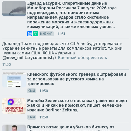
Эдуард Басурин: Оперативные данные
Минобороны России за 7 августа 2026 года
подтверждают, что приоритетным
направлением ударов стало системное
поражение морских и железнодорожных
коммуникаций, а также ключевых узлов...
11:51
МНЕНИЯ
Дональд Трамп подтвердил, что США не будут передавать
Украине зенитные ракеты для комплексов Patriot, т.к они
нужны самим США. #США #Украина
@new_militarycolumnist
//
Военный обозреватель
11:50
Киевского футбольного тренера оштрафовали
за использование русского языка на
тренировках
11:50
СМИ
Мольбы Зеленского о поставках ракет выглядят
жалко и никак не помогают, пишет немецкое
издание Berliner Zeitung
11:50
СМИ
Прямого возмещения убытков бизнесу от