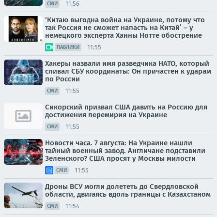
11:56
СМИ
‘Китаю выгодна война на Украине, потому что
так Россия не сможет напасть на Китай’ – у
немецкого эксперта Ханны Нотте обострение
11:55
ПАБЛИКИ
Хакеры назвали имя разведчика НАТО, который
сливал СБУ координаты: Он причастен к ударам
по России
11:55
СМИ
Сикорский призвал США давить на Россию для
достижения перемирия на Украине
11:55
СМИ
Новости часа. 7 августа: На Украине нашли
тайный военный завод. Англичане подставили
Зеленского? США просят у Москвы милости
11:55
СМИ
Дроны ВСУ могли долететь до Свердловской
области, двигаясь вдоль границы с Казахстаном
11:54
СМИ