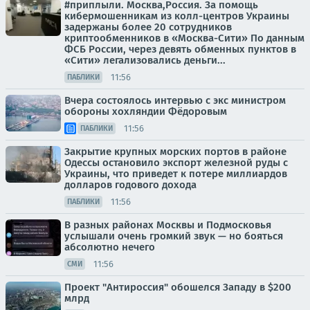
#приплыли. Москва,Россия. За помощь
кибермошенникам из колл-центров Украины
задержаны более 20 сотрудников
криптообменников в «Москва-Сити» По данным
ФСБ России, через девять обменных пунктов в
«Сити» легализовались деньги...
11:56
ПАБЛИКИ
Вчера состоялось интервью с экс министром
обороны хохляндии Фёдоровым
11:56
ПАБЛИКИ
Закрытие крупных морских портов в районе
Одессы остановило экспорт железной руды с
Украины, что приведет к потере миллиардов
долларов годового дохода
11:56
ПАБЛИКИ
В разных районах Москвы и Подмосковья
услышали очень громкий звук — но бояться
абсолютно нечего
11:56
СМИ
Проект "Антироссия" обошелся Западу в $200
млрд