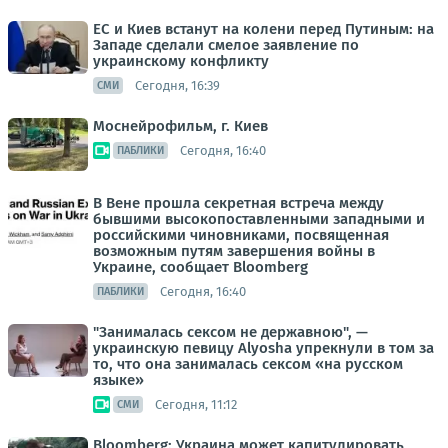
ЕС и Киев встанут на колени перед Путиным: на
Западе сделали смелое заявление по
украинскому конфликту
Сегодня, 16:39
СМИ
Моснейрофильм, г. Киев
Сегодня, 16:40
ПАБЛИКИ
В Вене прошла секретная встреча между
бывшими высокопоставленными западными и
российскими чиновниками, посвященная
возможным путям завершения войны в
Украине, сообщает Bloomberg
Сегодня, 16:40
ПАБЛИКИ
"Занималась сексом не державною", —
украинскую певицу Alyosha упрекнули в том за
то, что она занималась сексом «на русском
языке»
Сегодня, 11:12
СМИ
Bloomberg: Украина может капитулировать,