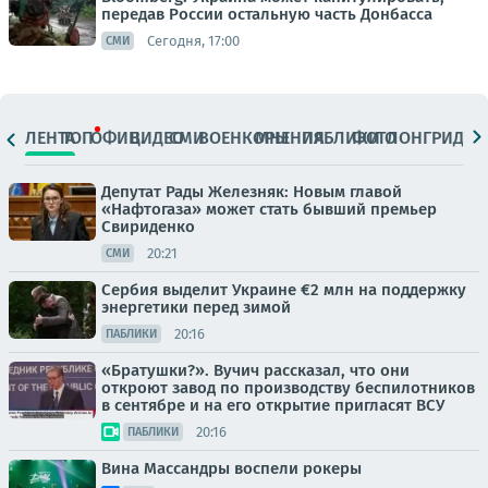
передав России остальную часть Донбасса
Сегодня, 17:00
СМИ
ЛЕНТА
ТОП
ОФИЦ.
ВИДЕО
СМИ
ВОЕНКОРЫ
МНЕНИЯ
ПАБЛИКИ
ФОТО
ЛОНГРИДЫ
Депутат Рады Железняк: Новым главой
«Нафтогаза» может стать бывший премьер
Свириденко
20:21
СМИ
Сербия выделит Украине €2 млн на поддержку
энергетики перед зимой
20:16
ПАБЛИКИ
«Братушки?». Вучич рассказал, что они
откроют завод по производству беспилотников
в сентябре и на его открытие пригласят ВСУ
20:16
ПАБЛИКИ
Вина Массандры воспели рокеры