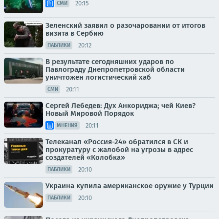
20:15
СМИ
Зеленский заявил о разочаровании от итогов
визита в Сербию
20:12
ПАБЛИКИ
В результате сегодняшних ударов по
Павлограду Днепропетровской области
уничтожен логистический хаб
20:11
СМИ
Сергей Лебедев: Дух Анкориджа; чей Киев?
Новый Мировой Порядок
20:11
МНЕНИЯ
Телеканал «Россия-24» обратился в СК и
прокуратуру с жалобой на угрозы в адрес
создателей «Колобка»
20:10
ПАБЛИКИ
Украина купила американское оружие у Турции
20:10
ПАБЛИКИ