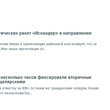
стических ракет «Искандер» в направлении
лении Киева и прилегающих районов.И констатирует, что за
не такая презентация от...
е несколько часов фиксировали вторичные
нцелярскими
«в отместку за WB» по таким же гражданским складам. Наших
 назначения.Так...