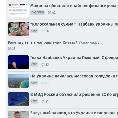
Макрона обвинили в тайном финансирова
01:42
ПАБЛИКИ
"Колоссальная сумма": Нацбанк Украины 
01:36
СМИ
Ракеты летят в направлении Киева//
Украина.ру
01:33
Глава Нацбанка Украины Пышный: С феврал
01:33
СМИ
На Украине началась массовая голодовка 
01:21
СМИ
В МИД России объяснили решение ЕС по о
01:21
СМИ
Залужный заявил, что Украина исчерпала 