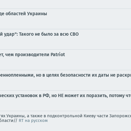
де областей Украины
 удар": Такого не было за всю СВО
т, чем производители Patriot
оеннопленными, но в целях безопасности их даты не раск
еских установок в РФ, но НЕ может их поразить, потому ч
стях Украины, а также в подконтрольной Киеву части Запоро
области//
RT на русском