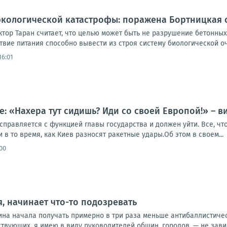
экологической катастрофы: поражена Бортницкая 
ктор Таран считает, что целью может быть не разрушение бетонны
вие питания способно вывести из строя систему биологической очи
16:01
е: «Нахера тут сидишь? Иди со своей Европой!» – 
справляется с функцией главы государства и должен уйти. Все, что
 в то время, как Киев разносят ракетные удары.Об этом в своем...
00
я, начинает что-то подозревать
ина начала получать примерно в три раза меньше антибаллистичес
твующих, я имею в виду руководителей общин, городов, — не зависи