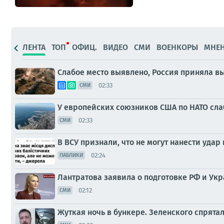
ЛЕНТА
ТОП
ОФИЦ.
ВИДЕО
СМИ
ВОЕНКОРЫ
МНЕ
Слабое место выявлено, Россия приняла вы
02:33
СМИ
У европейских союзников США по НАТО сла
02:33
СМИ
В ВСУ признали, что не могут нанести уда
02:24
ПАБЛИКИ
Лантратова заявила о подготовке РФ и У
02:12
СМИ
Жуткая ночь в бункере. Зеленского спрята