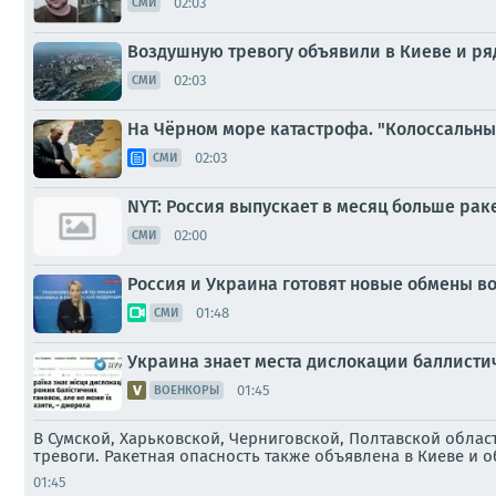
02:03
СМИ
Воздушную тревогу объявили в Киеве и ря
02:03
СМИ
На Чёрном море катастрофа. "Колоссальный
02:03
СМИ
NYT: Россия выпускает в месяц больше раке
02:00
СМИ
Россия и Украина готовят новые обмены в
01:48
СМИ
Украина знает места дислокации баллистич
01:45
ВОЕНКОРЫ
В Сумской, Харьковской, Черниговской, Полтавской обла
тревоги. Ракетная опасность также объявлена в Киеве и 
01:45