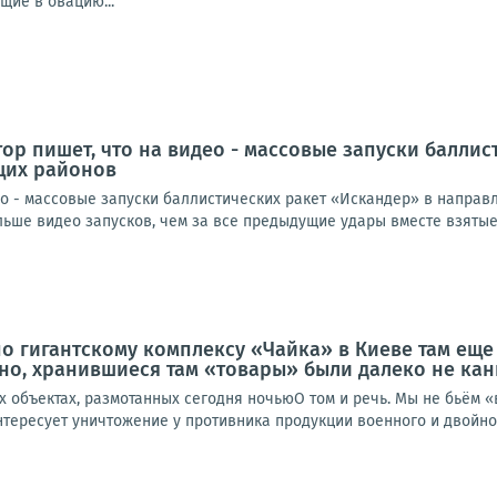
щие в овацию...
тор пишет, что на видео - массовые запуски балли
щих районов
ео - массовые запуски баллистических ракет «Искандер» в направ
ьше видео запусков, чем за все предыдущие удары вместе взятые.М
о гигантскому комплексу «Чайка» в Киеве там ещ
но, хранившиеся там «товары» были далеко не ка
х объектах, размотанных сегодня ночьюО том и речь. Мы не бьём 
ересует уничтожение у противника продукции военного и двойного