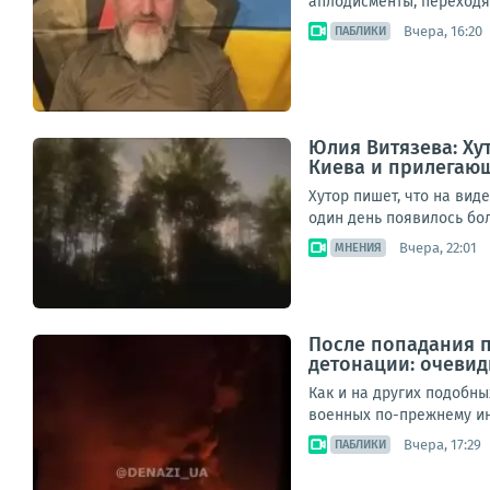
аплодисменты, переходя
Вчера, 16:20
ПАБЛИКИ
Юлия Витязева: Ху
Киева и прилегаю
Хутор пишет, что на вид
один день появилось бол
Вчера, 22:01
МНЕНИЯ
После попадания п
детонации: очевид
Как и на других подобны
военных по-прежнему инт
Вчера, 17:29
ПАБЛИКИ