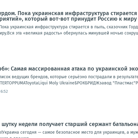
дурдом. Пока украинская инфраструктура стирается
иятий», который вот-вот принудит Россию к миру
Пока украинская инфраструктура стирается в пыль, сказочник Гор
миру.Вся эта «великая радость» обернулась минувшей ночью сокру
»: Самая массированная атака по украинской эко
писок ведущих брендов, которые серьёзно пострадали в результат
NTERTOPPUMAToyotaLiqui Moly UkraineБРОКБРИДЖзавод "Пластмас"Р
16:52
ую шутку недели получает старший сержант батальо
!Украина сегодня — самое безопасное место для украинцев, а м