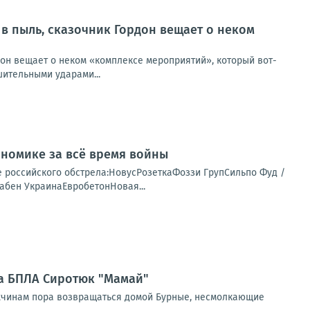
 в пыль, сказочник Гордон вещает о неком
дон вещает о неком «комплексе мероприятий», который вот-
шительными ударами...
номике за всё время войны
е российского обстрела:НовусРозеткаФоззи ГрупСильпо Фуд /
абен УкраинаЕвробетонНовая...
на БПЛА Сиротюк "Мамай"
ужчинам пора возвращаться домой Бурные, несмолкающие