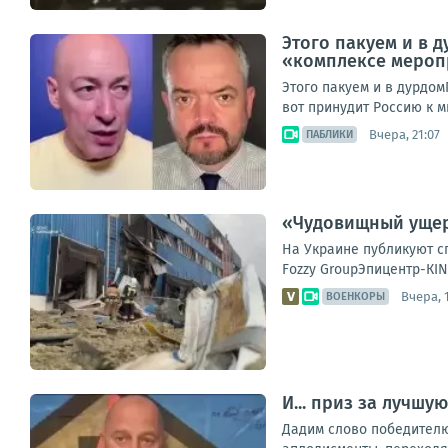
Этого пакуем и в 
«комплексе меропр
Этого пакуем и в дурдом
вот принудит Россию к 
Вчера, 21:07
ПАБЛИКИ
«Чудовищный ущерб
На Украине публикуют с
Fozzy GroupЭпицентр-КI
Вчера, 
ВОЕНКОРЫ
И... приз за лучш
Дадим слово победителю