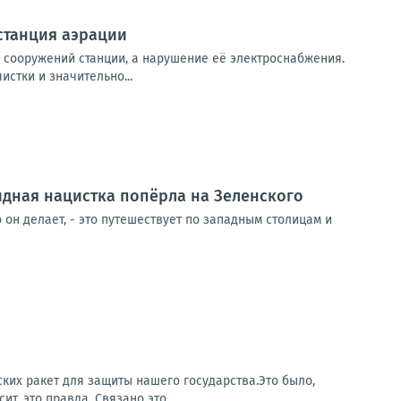
станция аэрации
х сооружений станции, а нарушение её электроснабжения.
стки и значительно...
видная нацистка попёрла на Зеленского
 он делает, - это путешествует по западным столицам и
ких ракет для защиты нашего государства.Это было,
т, это правда. Связано это...