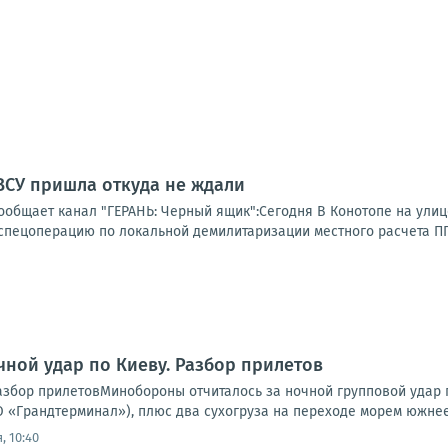
ВСУ пришла откуда не ждали
ообщает канал "ГЕРАНЬ: Черный ящик":Сегодня В Конотопе на улиц
спецоперацию по локальной демилитаризации местного расчета ППО
чной удар по Киеву. Разбор прилетов
Разбор прилетовМинобороны отчиталось за ночной групповой удар 
 «Грандтерминал»), плюс два сухогруза на переходе морем южнее 
, 10:40