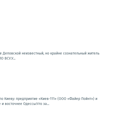
е Деповской неизвестный, но крайне сознательный житель
 ВСУ.У...
по Киеву: предприятие «Киев-111» (ООО «Файер Пойнт») и
и восточнее Одессы.Что за...