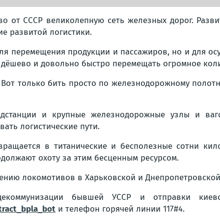
тво от СССР великолепную сеть железных дорог. Разви
ие развитой логистики.
для перемещения продукции и пассажиров, но и для о
 дёшево и довольно быстро перемещать огромное коли
. Вот только бить просто по железнодорожному полот
дстанции и крупные железнодорожные узлы и вагон
ать логистические пути.
вращается в титанические и бесполезные сотни кил
должают охоту за этим бесценным ресурсом.
жению локомотивов в Харьковской и Днепропетровской
декоммунизации бывшей УССР и отправки киевс
tract_bpla_bot
и телефон горячей линии 117#4.