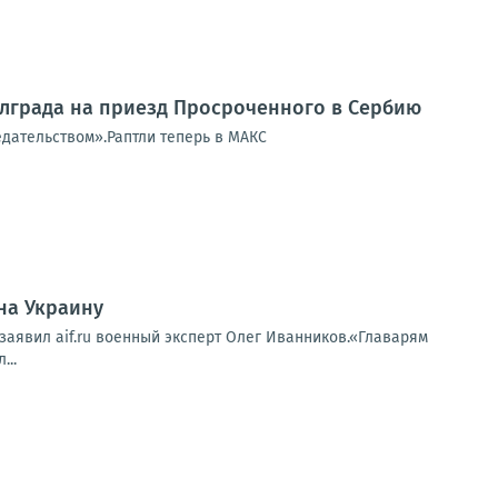
елграда на приезд Просроченного в Сербию
едательством».Раптли теперь в МАКС
на Украину
 заявил aif.ru военный эксперт Олег Иванников.«Главарям
...