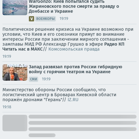
WarGonzo: Киев попытался судить
Жириновского после смерти за правду о
Донбассе и Украине
19:19
ВОЕНКОРЫ
Политическое решение кризиса на Украине возможно при
условии, что Киев и его союзники примут во внимание
интересы России при заключении мирного соглашения -
замглавы МИД РФ Александр Грушко в эфире
Радио КП
Читать нас в МАКС
//
Комсомольская правда
19:19
Запад развязал против России гибридную
войну с горячим театром на Украине
19:19
СМИ
Министерство обороны России сообщило, что
логистический центр в Броварах Киевской области
поражён дронами "Герань"//
IZ.RU
19:18