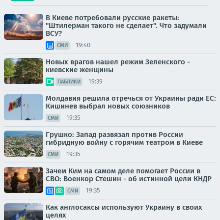
В Киеве потребовали русские ракеты:
"Штилерман такого не сделает". Что задумали
ВСУ?
19:40
СМИ
Новых врагов нашел режим Зеленского -
киевские женщины
19:39
ПАБЛИКИ
Молдавия решила отречься от Украины ради ЕС:
Кишинев выбрал новых союзников
19:35
СМИ
Грушко: Запад развязал против России
гибридную войну с горячим театром в Киеве
19:35
СМИ
Зачем Ким на самом деле помогает России в
СВО: Военкор Стешин - об истинной цели КНДР
19:35
СМИ
Как англосаксы используют Украину в своих
целях