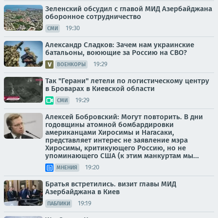
Зеленский обсудил с главой МИД Азербайджана
оборонное сотрудничество
19:30
СМИ
Александр Сладков: Зачем нам украинские
батальоны, воюющие за Россию на СВО?
19:29
ВОЕНКОРЫ
Так "Герани" летели по логистическому центру
в Броварах в Киевской области
19:29
СМИ
Алексей Бобровский: Могут повторить. В дни
годовщины атомной бомбардировки
американцами Хиросимы и Нагасаки,
представляет интерес не заявление мэра
Хиросимы, критикующего Россию, но не
упоминающего США (к этим манкуртам мы...
19:20
МНЕНИЯ
Братья встретились. визит главы МИД
Азербайджана в Киев
19:19
ПАБЛИКИ