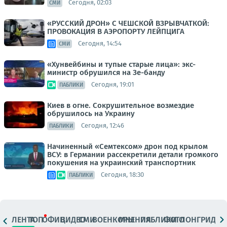
Сегодня, 02:03
СМИ
«РУССКИЙ ДРОН» С ЧЕШСКОЙ ВЗРЫВЧАТКОЙ:
ПРОВОКАЦИЯ В АЭРОПОРТУ ЛЕЙПЦИГА
Сегодня, 14:54
СМИ
«Хунвейбины и тупые старые лица»: экс-
министр обрушился на Зе-банду
Сегодня, 19:01
ПАБЛИКИ
Киев в огне. Сокрушительное возмездие
обрушилось на Украину
Сегодня, 12:46
ПАБЛИКИ
Начиненный «Семтексом» дрон под крылом
ВСУ: в Германии рассекретили детали громкого
покушения на украинский транспортник
Сегодня, 18:30
ПАБЛИКИ
ЛЕНТА
ТОП
ОФИЦ.
ВИДЕО
СМИ
ВОЕНКОРЫ
МНЕНИЯ
ПАБЛИКИ
ФОТО
ЛОНГРИДЫ