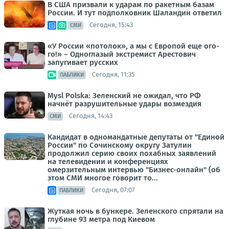
В США призвали к ударам по ракетным базам
России. И тут подполковник Шаландин ответил
Сегодня, 15:43
СМИ
«У России «потолок», а мы с Европой еще ого-
го!» – Одноглазый экстремист Арестович
запугивает русских
Сегодня, 11:35
ПАБЛИКИ
Mysl Polska: Зеленский не ожидал, что РФ
начнёт разрушительные удары возмездия
Сегодня, 14:43
СМИ
Кандидат в одномандатные депутаты от "Единой
России" по Сочинскому округу Затулин
продолжил серию своих похабных заявлений
на телевидении и конференциях
омерзительным интервью "Бизнес-онлайн" (об
этом СМИ многое говорит то...
Сегодня, 07:07
ПАБЛИКИ
Жуткая ночь в бункере. Зеленского спрятали на
глубине 93 метра под Киевом