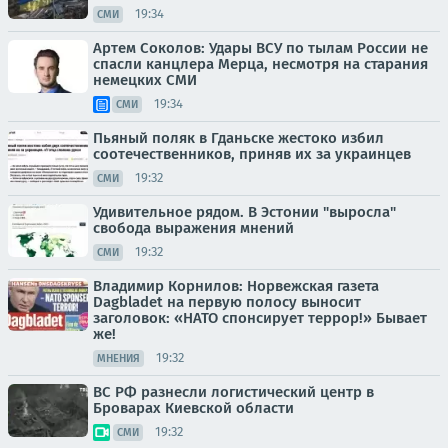
19:34
СМИ
Артем Соколов: Удары ВСУ по тылам России не
спасли канцлера Мерца, несмотря на старания
немецких СМИ
19:34
СМИ
Пьяный поляк в Гданьске жестоко избил
соотечественников, приняв их за украинцев
19:32
СМИ
Удивительное рядом. В Эстонии "выросла"
свобода выражения мнений
19:32
СМИ
Владимир Корнилов: Норвежская газета
Dagbladet на первую полосу выносит
заголовок: «НАТО спонсирует террор!» Бывает
же!
19:32
МНЕНИЯ
ВС РФ разнесли логистический центр в
Броварах Киевской области
19:32
СМИ