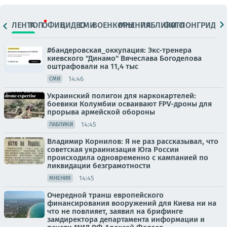
ЛЕНТА
ТОП
ОФИЦ.
ВИДЕО
СМИ
ВОЕНКОРЫ
МНЕНИЯ
ПАБЛИКИ
ФОТО
ЛОНГРИДЫ
#бандеровская_оккупация: Экс-тренера
киевского "Динамо" Вячеслава Богоделова
оштрафовали на 11,4 тыс
14:46
СМИ
Украинский полигон для наркокартелей:
боевики Колумбии осваивают FPV-дроны для
прорыва армейской обороны
14:45
ПАБЛИКИ
Владимир Корнилов: Я не раз рассказывал, что
советская украинизация Юга России
происходила одновременно с кампанией по
ликвидации безграмотности
14:45
МНЕНИЯ
Очередной транш европейского
финансирования вооружений для Киева ни на
что не повлияет, заявил на брифинге
замдиректора департамента информации и