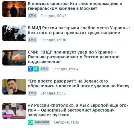
В поисках «крота»: Кто слил информацию о
генеральском юбилее в Москве?
Сегодня, 00:42
СМИ
В МИД России раскрыли слабое место Украины:
без этого страна прекратит существование
Сегодня, 05:30
СМИ
СМИ: "КНДР планирует удар по Украине –
Пхеньян разворачивает в России ракетное
подразделение"
Сегодня, 05:04
СМИ
"Его просто разорвут": на Зеленского
обрушились с критикой после ударов по Киеву
Сегодня, 05:15
СМИ
«У России «потолок», а мы с Европой еще ого-
го!» – Одноглазый экстремист Арестович
запугивает русских
Сегодня, 11:35
ПАБЛИКИ