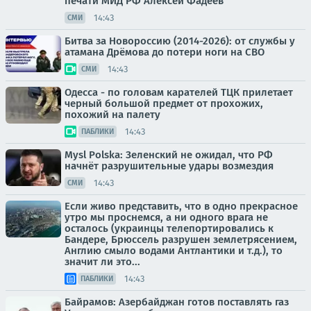
печати МИД РФ Алексей Фадеев
14:43
СМИ
Битва за Новороссию (2014-2026): от службы у
атамана Дрёмова до потери ноги на СВО
14:43
СМИ
Одесса - по головам карателей ТЦК прилетает
черный большой предмет от прохожих,
похожий на палету
14:43
ПАБЛИКИ
Mysl Polska: Зеленский не ожидал, что РФ
начнёт разрушительные удары возмездия
14:43
СМИ
Если живо представить, что в одно прекрасное
утро мы проснемся, а ни одного врага не
осталось (украинцы телепортировались к
Бандере, Брюссель разрушен землетрясением,
Англию смыло водами Антлантики и т.д.), то
значит ли это...
14:43
ПАБЛИКИ
Байрамов: Азербайджан готов поставлять газ