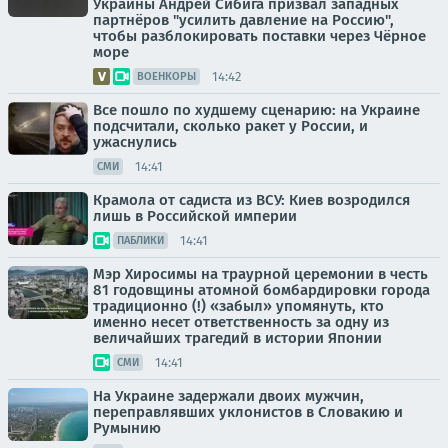
Украины Андрей Сибига призвал западных
партнёров "усилить давление на Россию",
чтобы разблокировать поставки через Чёрное
море
14:42
ВОЕНКОРЫ
Все пошло по худшему сценарию: на Украине
подсчитали, сколько ракет у России, и
ужаснулись
14:41
СМИ
Крамола от садиста из ВСУ: Киев возродился
лишь в Российской империи
14:41
ПАБЛИКИ
Мэр Хиросимы на траурной церемонии в честь
81 годовщины атомной бомбардировки города
традиционно (!) «забыл» упомянуть, кто
именно несет ответственность за одну из
величайших трагедий в истории Японии
14:41
СМИ
На Украине задержали двоих мужчин,
переправлявших уклонистов в Словакию и
Румынию