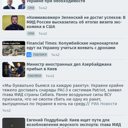
Украине при необходимости
14:42
СМИ
«Коммивояжер» Зеленский не достиг успехов: В
МИД России высказались об итогах визита экс-
комика в США
14:42
СМИ
Financial Times: Колумбийские наркокартели
едут на Украину учиться воевать с дронами
14:42
ПАБЛИКИ
Министр иностранных дел Азербайджана
прибыл в Киев
14:42
ПАБЛИКИ
«Мы буквально бьемся за каждую ракету». Украине крайне
тяжело доставать снаряды PAC-3 к системам Patriot, заявил
глава МИД страны Сибига. Ранее воздушные силы ВСУ
признали, что не смогли сбить ни одну из ракет,
выпущенных по Украине в ночь на среду.//
РИА Новости
14:42
Евгений Поддубный: Киев ищет пути для
возобновления морского экспорта: глава МИД