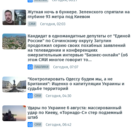
Жуткая ночь в бункере. Зеленского спрятали на
глубине 93 метра под Киевом
Сегодня, 02:03
СМИ
Кандидат в одномандатные депутаты от "Единой
России" по Сочинскому округу Затулин
продолжил серию своих похабных заявлений
на телевидении и конференциях
омерзительным интервью "Бизнес-онлайн" (об
этом СМИ многое говорит то...
Сегодня, 07:07
ПАБЛИКИ
"Контролировать Одессу будем мы, а не
Британия": Ищенко о капитуляции Украины и
судьбе территорий
Сегодня, 04:30
СМИ
Удары по Украине 6 августа: массированный
удар по Киеву, «Торнадо-С» стер подземный
штаб
Сегодня, 06:42
СМИ