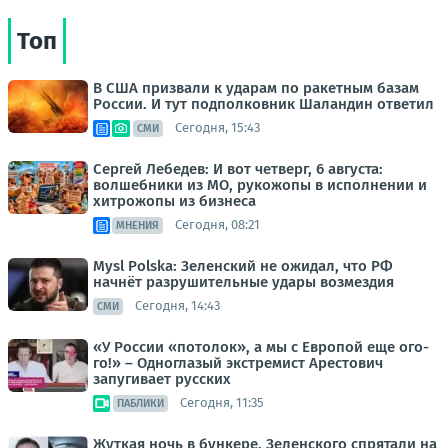
Топ
В США призвали к ударам по ракетным базам
России. И тут подполковник Шаландин ответил
Сегодня, 15:43
СМИ
Сергей Лебедев: И вот четверг, 6 августа:
волшебники из МО, рукожопы в исполнении и
хитрожопы из бизнеса
Сегодня, 08:21
МНЕНИЯ
Mysl Polska: Зеленский не ожидал, что РФ
начнёт разрушительные удары возмездия
Сегодня, 14:43
СМИ
«У России «потолок», а мы с Европой еще ого-
го!» – Одноглазый экстремист Арестович
запугивает русских
Сегодня, 11:35
ПАБЛИКИ
Жуткая ночь в бункере. Зеленского спрятали на