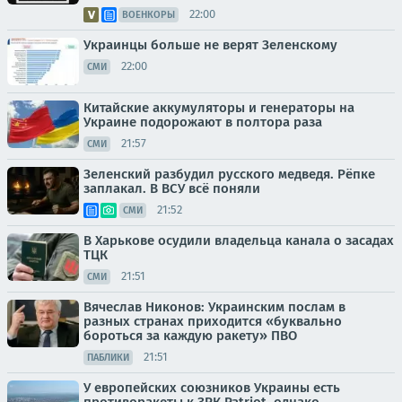
22:00
ВОЕНКОРЫ
Украинцы больше не верят Зеленскому
22:00
СМИ
Китайские аккумуляторы и генераторы на
Украине подорожают в полтора раза
21:57
СМИ
Зеленский разбудил русского медведя. Рёпке
заплакал. В ВСУ всё поняли
21:52
СМИ
В Харькове осудили владельца канала о засадах
ТЦК
21:51
СМИ
Вячеслав Никонов: Украинским послам в
разных странах приходится «буквально
бороться за каждую ракету» ПВО
21:51
ПАБЛИКИ
У европейских союзников Украины есть
противоракеты к ЗРК Patriot, однако