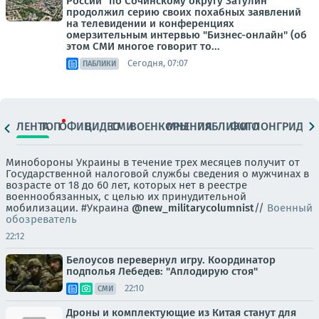
России" по Сочинскому округу Затулин
продолжил серию своих похабных заявлений
на телевидении и конференциях
омерзительным интервью "Бизнес-онлайн" (об
этом СМИ многое говорит то...
Сегодня, 07:07
ПАБЛИКИ
ЛЕНТА
ТОП
ОФИЦ.
ВИДЕО
СМИ
ВОЕНКОРЫ
МНЕНИЯ
ПАБЛИКИ
ФОТО
ЛОНГРИДЫ
Минобороны Украины в течение трех месяцев получит от
Государственной налоговой службы сведения о мужчинах в
возрасте от 18 до 60 лет, которых нет в реестре
военнообязанных, с целью их принудительной
мобилизации. #Украина
@new_militarycolumnist
//
Военный
обозреватель
22:12
Белоусов перевернул игру. Координатор
подполья Лебедев: "Аплодирую стоя"
22:10
СМИ
Дроны и комплектующие из Китая станут для