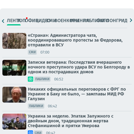
ЛЕНТА
ТОП
ОФИЦ.
ВИДЕО
СМИ
ВОЕНКОРЫ
МНЕНИЯ
ПАБЛИКИ
ФОТО
ЛОНГРИДЫ
«Страна»: Администратора чата,
координировавшего протесты за Федорова,
отправили в ВСУ
07:00
СМИ
Записки ветерана: Последствия вчерашнего
ночного преступного удара ВСУ по Белгороду в
одном из пострадавших домов
06:52
ПАБЛИКИ
Никаких официальных переговоров с ФРГ по
Украине в Баку не было, — замглавы МИД РФ
Галузин
06:42
ПАБЛИКИ
Украина за неделю. Эпатаж Залужного с
двойным дном, традиционная жертва
Стефанишиной и прятки Умерова
06:42
СМИ