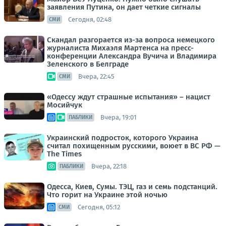
заявления Путина, он дает четкие сигналы
Сегодня, 02:48
СМИ
Скандал разгорается из-за вопроса немецкого
журналиста Михаэля Мартенса на пресс-
конференции Александра Вучича и Владимира
Зеленского в Белграде
Вчера, 22:45
СМИ
«Одессу ждут страшные испытания» – нацист
Мосийчук
Вчера, 19:01
ПАБЛИКИ
Украинский подросток, которого Украина
считал похищенным русскими, воюет в ВС РФ —
The Times
Вчера, 22:18
ПАБЛИКИ
Одесса, Киев, Сумы. ТЭЦ, газ и семь подстанций.
Что горит на Украине этой ночью
Сегодня, 05:12
СМИ