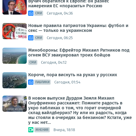
Вучич обратился к Европе: он разнес
намерения ЕС «поразить» Россию
Сегодня, 04:36
СМИ
Новые правила патриотов Украины: футбол и
секс — только на украинском
Сегодня, 06:25
СМИ
Минобороны: Ефрейтор Михаил Ратников под
огнем ВСУ эвакуировал троих бойцов
Сегодня, 04:12
СМИ
Короче, пора виснуть на руках у русских
Сегодня, 01:54
ПАБЛИКИ
В новом выпуске Дурдом Земля Михаил
Онуфриенко расскажет: Помните радость в
укро пабликах о том, что горит очередной
склад вайлдберриз? Ну или их радость, когда
мы стояли в очередях за бензином? Кстати, уже
у нас нет...
Вчера, 18:18
МНЕНИЯ