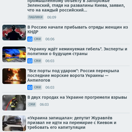
промышленному объекту в Запорожье
Зеленский, глядя на развалины Киева, заявил,
что на каждый российский...
06:09
ПАБЛИКИ
В Россию начали прибывать отряды женщин из
КНДР
06:06
СМИ
"Украину ждёт неминуемая гибель". Эксперты и
политики о будущем страны
06:03
СМИ
"Все порты под ударом": Россия перекрыла
последние морские ворота Украины —
Анпилогов
06:03
СМИ
В двух городах на Украине прогремели взрывы
06:03
СМИ
«Украина запищала»: депутат Журавлёв
призвал не идти на перемирие с Киевом и
требовать его капитуляции