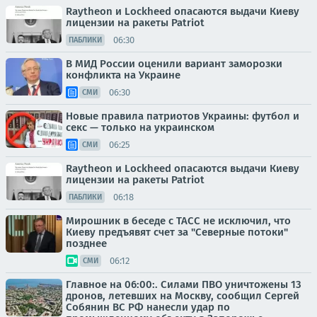
Raytheon и Lockheed опасаются выдачи Киеву
лицензии на ракеты Patriot
06:30
ПАБЛИКИ
В МИД России оценили вариант заморозки
конфликта на Украине
06:30
СМИ
Новые правила патриотов Украины: футбол и
секс — только на украинском
06:25
СМИ
Raytheon и Lockheed опасаются выдачи Киеву
лицензии на ракеты Patriot
06:18
ПАБЛИКИ
Мирошник в беседе с ТАСС не исключил, что
Киеву предъявят счет за "Северные потоки"
позднее
06:12
СМИ
Главное на 06:00:. Силами ПВО уничтожены 13
дронов, летевших на Москву, сообщил Сергей
Собянин ВС РФ нанесли удар по