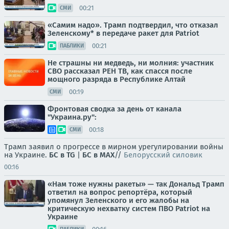
00:21
СМИ
«Самим надо». Трамп подтвердил, что отказал
Зеленскому* в передаче ракет для Patriot
00:21
ПАБЛИКИ
Не страшны ни медведь, ни молния: участник
СВО рассказал РЕН ТВ, как спасся после
мощного разряда в Республике Алтай
00:19
СМИ
Фронтовая сводка за день от канала
"Украина.ру":
00:18
СМИ
Трамп заявил о прогрессе в мирном урегулировании войны
на Украине.
БС в TG
|
БС в МАХ
//
Белорусский силовик
00:16
«Нам тоже нужны ракеты» — так Дональд Трамп
ответил на вопрос репортёра, который
упомянул Зеленского и его жалобы на
критическую нехватку систем ПВО Patriot на
Украине