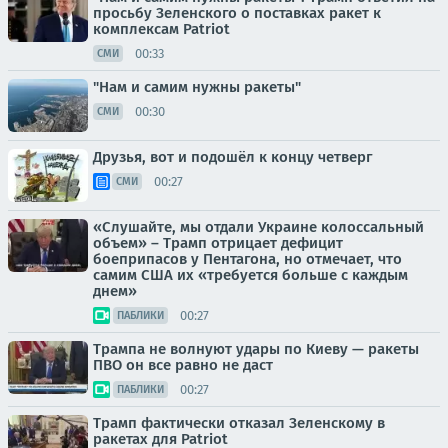
просьбу Зеленского о поставках ракет к
комплексам Patriot
00:33
СМИ
"Нам и самим нужны ракеты"
00:30
СМИ
Друзья, вот и подошёл к концу четверг
00:27
СМИ
«Слушайте, мы отдали Украине колоссальный
объем» – Трамп отрицает дефицит
боеприпасов у Пентагона, но отмечает, что
самим США их «требуется больше с каждым
днем»
00:27
ПАБЛИКИ
Трампа не волнуют удары по Киеву — ракеты
ПВО он все равно не даст
00:27
ПАБЛИКИ
Трамп фактически отказал Зеленскому в
ракетах для Patriot