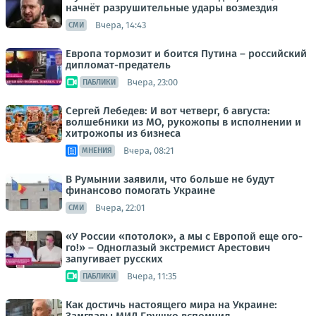
начнёт разрушительные удары возмездия
Вчера, 14:43
СМИ
Европа тормозит и боится Путина – российский
дипломат-предатель
Вчера, 23:00
ПАБЛИКИ
Сергей Лебедев: И вот четверг, 6 августа:
волшебники из МО, рукожопы в исполнении и
хитрожопы из бизнеса
Вчера, 08:21
МНЕНИЯ
В Румынии заявили, что больше не будут
финансово помогать Украине
Вчера, 22:01
СМИ
«У России «потолок», а мы с Европой еще ого-
го!» – Одноглазый экстремист Арестович
запугивает русских
Вчера, 11:35
ПАБЛИКИ
Как достичь настоящего мира на Украине: