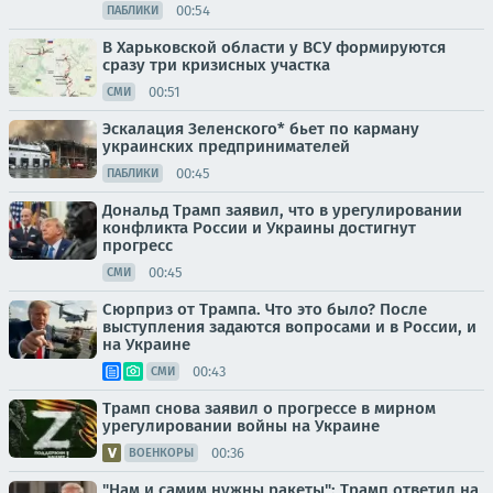
00:54
ПАБЛИКИ
В Харьковской области у ВСУ формируются
сразу три кризисных участка
00:51
СМИ
Эскалация Зеленского* бьет по карману
украинских предпринимателей
00:45
ПАБЛИКИ
Дональд Трамп заявил, что в урегулировании
конфликта России и Украины достигнут
прогресс
00:45
СМИ
Сюрприз от Трампа. Что это было? После
выступления задаются вопросами и в России, и
на Украине
00:43
СМИ
Трамп снова заявил о прогрессе в мирном
урегулировании войны на Украине
00:36
ВОЕНКОРЫ
"Нам и самим нужны ракеты": Трамп ответил на