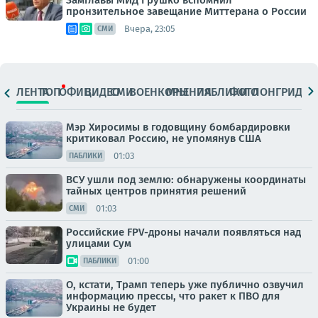
Замглавы МИД Грушко вспомнил
пронзительное завещание Миттерана о России
Вчера, 23:05
СМИ
ЛЕНТА
ТОП
ОФИЦ.
ВИДЕО
СМИ
ВОЕНКОРЫ
МНЕНИЯ
ПАБЛИКИ
ФОТО
ЛОНГРИДЫ
Мэр Хиросимы в годовщину бомбардировки
критиковал Россию, не упомянув США
01:03
ПАБЛИКИ
ВСУ ушли под землю: обнаружены координаты
тайных центров принятия решений
01:03
СМИ
Российские FPV-дроны начали появляться над
улицами Сум
01:00
ПАБЛИКИ
О, кстати, Трамп теперь уже публично озвучил
информацию прессы, что ракет к ПВО для
Украины не будет