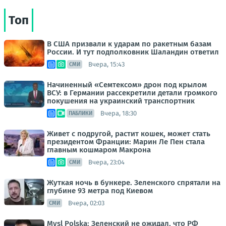
Топ
В США призвали к ударам по ракетным базам
России. И тут подполковник Шаландин ответил
Вчера, 15:43
СМИ
Начиненный «Семтексом» дрон под крылом
ВСУ: в Германии рассекретили детали громкого
покушения на украинский транспортник
Вчера, 18:30
ПАБЛИКИ
Живет с подругой, растит кошек, может стать
президентом Франции: Марин Ле Пен стала
главным кошмаром Макрона
Вчера, 23:04
СМИ
Жуткая ночь в бункере. Зеленского спрятали на
глубине 93 метра под Киевом
Вчера, 02:03
СМИ
Mysl Polska: Зеленский не ожидал, что РФ