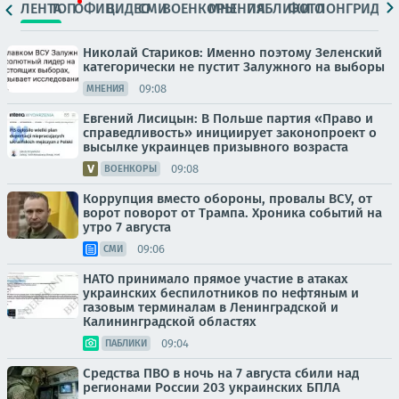
ЛЕНТА
ТОП
ОФИЦ.
ВИДЕО
СМИ
ВОЕНКОРЫ
МНЕНИЯ
ПАБЛИКИ
ФОТО
ЛОНГРИДЫ
Николай Стариков: Именно поэтому Зеленский
категорически не пустит Залужного на выборы
09:08
МНЕНИЯ
Евгений Лисицын: В Польше партия «Право и
справедливость» инициирует законопроект о
высылке украинцев призывного возраста
09:08
ВОЕНКОРЫ
Коррупция вместо обороны, провалы ВСУ, от
ворот поворот от Трампа. Хроника событий на
утро 7 августа
09:06
СМИ
НАТО принимало прямое участие в атаках
украинских беспилотников по нефтяным и
газовым терминалам в Ленинградской и
Калининградской областях
09:04
ПАБЛИКИ
Средства ПВО в ночь на 7 августа сбили над
регионами России 203 украинских БПЛА