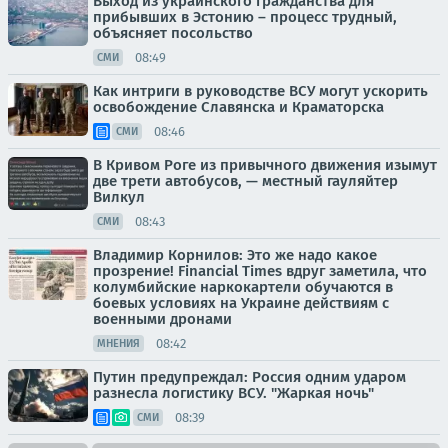
Выход из украинского гражданства для
прибывших в Эстонию – процесс трудный,
объясняет посольство
08:49
СМИ
Как интриги в руководстве ВСУ могут ускорить
освобождение Славянска и Краматорска
08:46
СМИ
В Кривом Роге из привычного движения изымут
две трети автобусов, — местный гауляйтер
Вилкул
08:43
СМИ
Владимир Корнилов: Это же надо какое
прозрение! Financial Times вдруг заметила, что
колумбийские наркокартели обучаются в
боевых условиях на Украине действиям с
военными дронами
08:42
МНЕНИЯ
Путин предупреждал: Россия одним ударом
разнесла логистику ВСУ. "Жаркая ночь"
08:39
СМИ