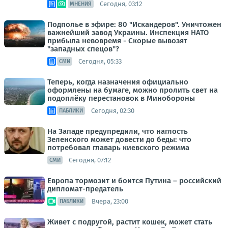
Сегодня, 03:12
МНЕНИЯ
Подполье в эфире: 80 "Искандеров". Уничтожен
важнейший завод Украины. Инспекция НАТО
прибыла невовремя - Скорые вывозят
"западных спецов"?
Сегодня, 05:33
СМИ
Теперь, когда назначения официально
оформлены на бумаге, можно пролить свет на
подоплёку перестановок в Минобороны
Сегодня, 02:30
ПАБЛИКИ
На Западе предупредили, что наглость
Зеленского может довести до беды: что
потребовал главарь киевского режима
Сегодня, 07:12
СМИ
Европа тормозит и боится Путина – российский
дипломат-предатель
Вчера, 23:00
ПАБЛИКИ
Живет с подругой, растит кошек, может стать