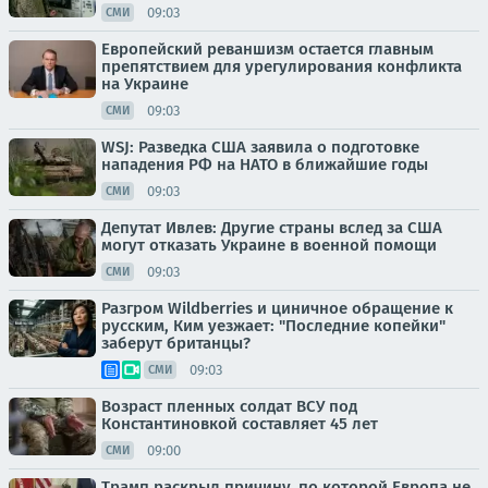
09:03
СМИ
Европейский реваншизм остается главным
препятствием для урегулирования конфликта
на Украине
09:03
СМИ
WSJ: Разведка США заявила о подготовке
нападения РФ на НАТО в ближайшие годы
09:03
СМИ
Депутат Ивлев: Другие страны вслед за США
могут отказать Украине в военной помощи
09:03
СМИ
Разгром Wildberries и циничное обращение к
русским, Ким уезжает: "Последние копейки"
заберут британцы?
09:03
СМИ
Возраст пленных солдат ВСУ под
Константиновкой составляет 45 лет
09:00
СМИ
Трамп раскрыл причину, по которой Европа не