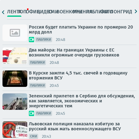
ЛЕНТА
ТОП
ОФИЦ.
ВИДЕО
СМИ
ВОЕНКОРЫ
МНЕНИЯ
ПАБЛИКИ
ФОТО
ЛОНГРИДЫ
Россия будет платить Украине по промерно 20
млрд долл
20:48
ПАБЛИКИ
Два майора: На границах Украины с ЕС
возникли огромные очереди грузовиков
20:48
ПАБЛИКИ
В Курске зажгли 4,5 тыс. свечей в годовщину
вторжения ВСУ
20:45
ПАБЛИКИ
Зеленский прилетел в Сербию для обсуждения,
как заявляется, экономических и
энергетических тем
20:45
ПАБЛИКИ
Львовская полиция наказала избитую за
русский язык мать военнослужащего ВСУ
20:43
СМИ