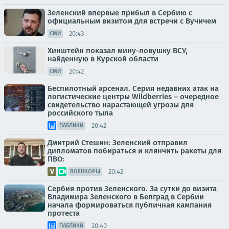
Зеленский впервые прибыл в Сербию с
официальным визитом для встречи с Вучичем
20:43
СМИ
Хинштейн показал мину-ловушку ВСУ,
найденную в Курской области
20:42
СМИ
Беспилотный арсенал. Серия недавних атак на
логистические центры Wildberries – очередное
свидетельство нарастающей угрозы для
российского тыла
20:42
ПАБЛИКИ
Дмитрий Стешин: Зеленский отправил
дипломатов побираться и клянчить ракеты для
ПВО:
20:42
ВОЕНКОРЫ
Сербия против Зеленского. За сутки до визита
Владимира Зеленского в Белград в Сербии
начала формироваться публичная кампания
протеста
20:40
ПАБЛИКИ