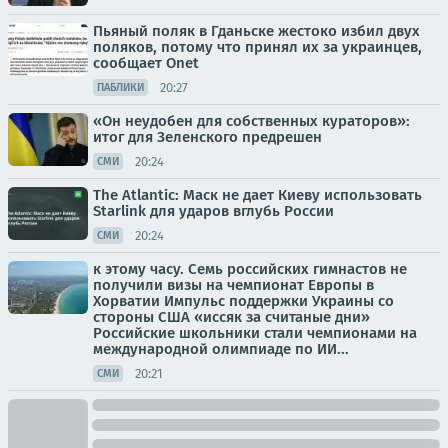
Пьяный поляк в Гданьске жестоко избил двух
поляков, потому что принял их за украинцев,
сообщает Onet
20:27
ПАБЛИКИ
«Он неудобен для собственных кураторов»:
итог для Зеленского предрешен
20:24
СМИ
The Atlantic: Маск не дает Киеву использовать
Starlink для ударов вглубь России
20:24
СМИ
к этому часу. Семь российских гимнастов не
получили визы на чемпионат Европы в
Хорватии Импульс поддержки Украины со
стороны США «иссяк за считаные дни»
Российские школьники стали чемпионами на
международной олимпиаде по ИИ...
20:21
СМИ