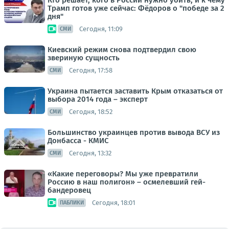
Кто решает, кого в России нужно убить, и к чему
Трамп готов уже сейчас: Фёдоров о "победе за 2
дня"
Сегодня, 11:09
СМИ
Киевский режим снова подтвердил свою
звериную сущность
Сегодня, 17:58
СМИ
Украина пытается заставить Крым отказаться от
выбора 2014 года – эксперт
Сегодня, 18:52
СМИ
Большинство украинцев против вывода ВСУ из
Донбасса - КМИС
Сегодня, 13:32
СМИ
«Какие переговоры? Мы уже превратили
Россию в наш полигон» – осмелевший гей-
бандеровец
Сегодня, 18:01
ПАБЛИКИ