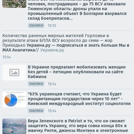
человек, пострадавших – до 75 ВСУ атаковали
Тюменскую область: дроны упали на
промышленный объект В Болгарии взорвался
склад боеприпасов...
15:15
ПАБЛИКИ
Количество раненых мирных жителей Горловки в
результате атаки БПЛА ВСУ возросло до семи — мэр
Приходько
Украина.ру — подписаться и знать больше
Мы в
MAX
Аналитика
//
Украина.ру
15:14
В Украине предлагают мобилизовать женщин
без детей – петицию опубликовали на сайте
Кабмина
15:14
ПАБЛИКИ
"63% украинцев считают, что Украина будет
процветающим государством через 10 лет" -
Киевский международный институт социологии
15:14
ПАБЛИКИ
Вера Зеленского в Patriot и то, что он сможет
защитить Украину, это вера совка конца 80х в
жвачку Ригли, джинсы Монтана и электронные