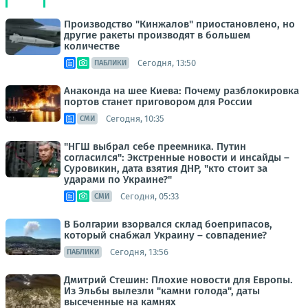
Производство "Кинжалов" приостановлено, но
другие ракеты производят в большем
количестве
Сегодня, 13:50
ПАБЛИКИ
Анаконда на шее Киева: Почему разблокировка
портов станет приговором для России
Сегодня, 10:35
СМИ
"НГШ выбрал себе преемника. Путин
согласился": Экстренные новости и инсайды –
Суровикин, дата взятия ДНР, "кто стоит за
ударами по Украине?"
Сегодня, 05:33
СМИ
В Болгарии взорвался склад боеприпасов,
который снабжал Украину – совпадение?
Сегодня, 13:56
ПАБЛИКИ
Дмитрий Стешин: Плохие новости для Европы.
Из Эльбы вылезли "камни голода", даты
высеченные на камнях