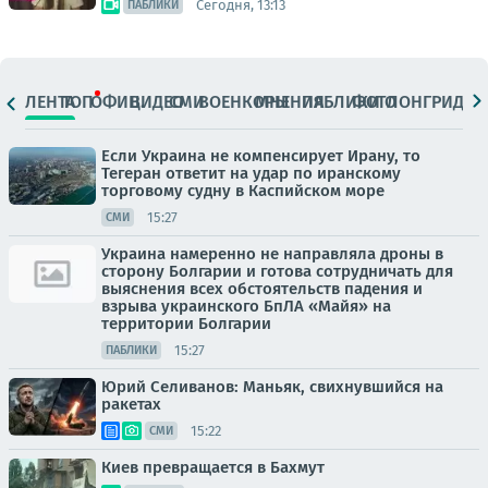
Сегодня, 13:13
ПАБЛИКИ
ЛЕНТА
ТОП
ОФИЦ.
ВИДЕО
СМИ
ВОЕНКОРЫ
МНЕНИЯ
ПАБЛИКИ
ФОТО
ЛОНГРИДЫ
Если Украина не компенсирует Ирану, то
Тегеран ответит на удар по иранскому
торговому судну в Каспийском море
15:27
СМИ
Украина намеренно не направляла дроны в
сторону Болгарии и готова сотрудничать для
выяснения всех обстоятельств падения и
взрыва украинского БпЛА «Майя» на
территории Болгарии
15:27
ПАБЛИКИ
Юрий Селиванов: Маньяк, свихнувшийся на
ракетах
15:22
СМИ
Киев превращается в Бахмут