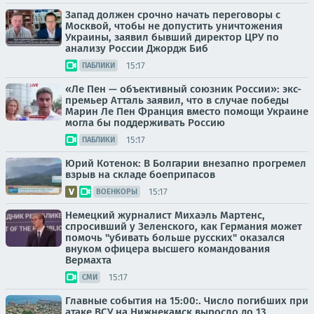
Запад должен срочно начать переговоры с
Москвой, чтобы не допустить уничтожения
Украины, заявил бывший директор ЦРУ по
анализу России Джордж Биб
15:17
ПАБЛИКИ
«Ле Пен — объективный союзник России»: экс-
премьер Атталь заявил, что в случае победы
Марин Ле Пен Франция вместо помощи Украине
могла бы поддерживать Россию
15:17
ПАБЛИКИ
Юрий Котенок: В Болгарии внезапно прогремел
взрыв на складе боеприпасов
15:17
ВОЕНКОРЫ
Немецкий журналист Михаэль Мартенс,
спросивший у Зеленского, как Германия может
помочь "убивать больше русских" оказался
внуком офицера высшего командования
Вермахта
15:17
СМИ
Главные события на 15:00:. Число погибших при
атаке ВСУ на Нижнекамск выросло до 13