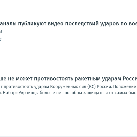
аналы публикуют видео последствий ударов по во
!
7
ьше не может противостоять ракетным ударам Росс
т противостоять ударам Вооруженных сил (ВС) России. Положени
м Набар.«Украинцы больше не способны защищаться от самых быстр