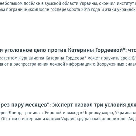
ебольшом посёлке в Сумской области Украины, окончил институт в
м пограничникомПосле госпереворота 2014 года и атаки украинских
и уголовное дело против Катерины Гордеевой*: чт
оагентом журналистка Катерина Гордеева* может получить срок. С
няют в распространении ложной информации о Вооруженных силах 
рез пару месяцев": эксперт назвал три условия дл
рез Днепр, границы с Европой и выход к Черному морю, Украина м
 Об этом в интервью изданию Украина.ру рассказал политолог Анд