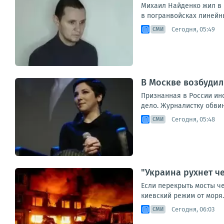
Михаил Найденко жил в н
в погранвойсках линейны
Сегодня, 05:49
СМИ
В Москве возбудил
Признанная в России ин
дело. Журналистку обви
Сегодня, 05:48
СМИ
"Украина рухнет че
Если перекрыть мосты че
киевский режим от моря.
Сегодня, 06:03
СМИ