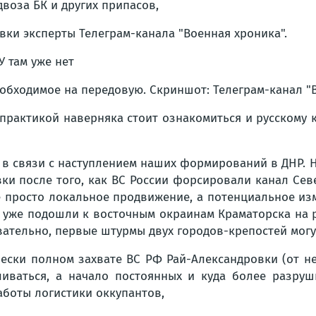
воза БК и других припасов,
ки эксперты Телеграм-канала "Военная хроника".
еобходимое на передовую. Скриншот: Телеграм-канал "
той практикой наверняка стоит ознакомиться и русском
в связи с наступлением наших формирований в ДНР. Н
ки после того, как ВС России форсировали канал Севе
"не просто локальное продвижение, а потенциальное и
 уже подошли к восточным окраинам Краматорска на р
овательно, первые штурмы двух городов-крепостей мог
ски полном захвате ВС РФ Рай-Александровки (от не
ливаться, а начало постоянных и куда более разру
работы логистики оккупантов,