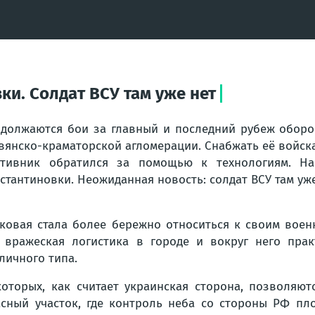
и. Солдат ВСУ там уже нет
должаются бои за главный и последний рубеж оборон
вянско-краматорской агломерации. Снабжать её войск
отивник обратился за помощью к технологиям. Н
стантиновки. Неожиданная новость: солдат ВСУ там уже
ковая стала более бережно относиться к своим воен
 вражеская логистика в городе и вокруг него пра
личного типа.
оторых, как считает украинская сторона, позволяю
сный участок, где контроль неба со стороны РФ пло