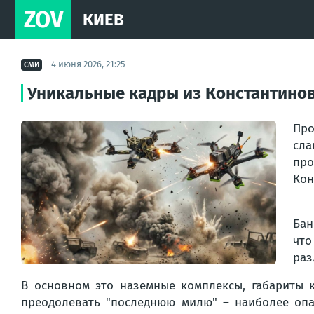
ZOV
КИЕВ
4 июня 2026, 21:25
СМИ
Уникальные кадры из Константиновк
Про
сла
пр
Кон
Бан
что
раз
В основном это наземные комплексы, габариты к
преодолевать "последнюю милю" – наиболее опа