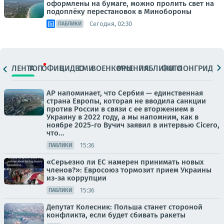
оформлены на бумаге, можно пролить свет на
подоплёку перестановок в Минобороны
Сегодня, 02:30
ПАБЛИКИ
ЛЕНТА
ТОП
ОФИЦ.
ВИДЕО
СМИ
ВОЕНКОРЫ
МНЕНИЯ
ПАБЛИКИ
ФОТО
ЛОНГРИДЫ
АР напоминает, что Сербия — единственная
страна Европы, которая не вводила санкции
против России в связи с ее вторжением в
Украину в 2022 году, а мы напомним, как в
ноябре 2025-го Вучич заявил в интервью Cicero,
что...
15:36
ПАБЛИКИ
«Серьезно ли ЕС намерен принимать новых
членов?»: Евросоюз тормозит прием Украины
из-за коррупции
15:36
ПАБЛИКИ
Депутат Колесник: Польша станет стороной
конфликта, если будет сбивать ракеты