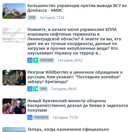
Большинство украинцев против вывода ВСУ из
Донбасса - КМИС
Сегодня, 13:32
СМИ
Помните, в начале июля украинские БПЛА
атаковали нефтяные терминалы в
Ленинградской области? А знаете ли вы, кто
дает им их точные координаты, данные по
загрузке и прочие непубличные вещи? Кто
науськивает Украину на террор в...
Сегодня, 03:12
МНЕНИЯ
Разгром Wildberries и циничное обращение к
русским, Ким уезжает: "Последние копейки"
заберут британцы?
Сегодня, 09:03
СМИ
Новый британский министр обороны
беспрепятственно доехал до Киева и заделался
попугаем
Сегодня, 11:58
ПАБЛИКИ
Теперь, когда назначения официально