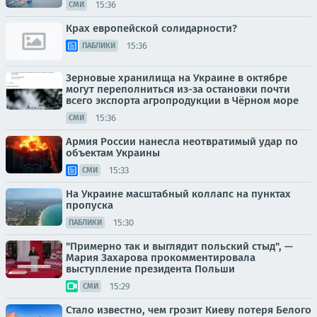
15:36
СМИ
Крах европейской солидарности?
15:36
ПАБЛИКИ
Зерновые хранилища на Украине в октябре
могут переполниться из-за остановки почти
всего экспорта агропродукции в Чёрном море
15:36
СМИ
Армия России нанесла неотвратимый удар по
объектам Украины
15:33
СМИ
На Украине масштабный коллапс на пунктах
пропуска
15:30
ПАБЛИКИ
"Примерно так и выглядит польский стыд", —
Мария Захарова прокомментировала
выступление президента Польши
15:29
СМИ
Стало известно, чем грозит Киеву потеря Белого