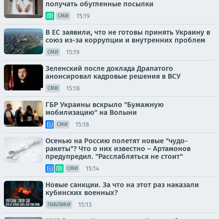
получать обугленные посылки
15:19
СМИ
В ЕС заявили, что не готовы принять Украину в
союз из-за коррупции и внутренних проблем
15:19
СМИ
Зеленский после доклада Драпатого
анонсировал кадровые решения в ВСУ
15:18
СМИ
ГБР Украины вскрыло "Бумажную
мобилизацию" на Волыни
15:18
СМИ
Осенью на Россию полетят новые "чудо-
ракеты"? Что о них известно – Артамонов
предупредил. "Расслабляться не стоит"
15:14
СМИ
Новые санкции. За что на этот раз наказали
кубинских военных?
15:13
ПАБЛИКИ