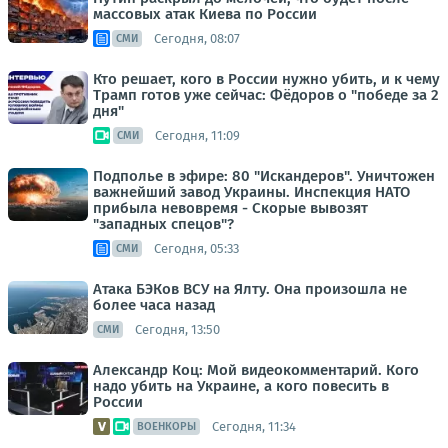
массовых атак Киева по России
Сегодня, 08:07
СМИ
Кто решает, кого в России нужно убить, и к чему
Трамп готов уже сейчас: Фёдоров о "победе за 2
дня"
Сегодня, 11:09
СМИ
Подполье в эфире: 80 "Искандеров". Уничтожен
важнейший завод Украины. Инспекция НАТО
прибыла невовремя - Скорые вывозят
"западных спецов"?
Сегодня, 05:33
СМИ
Атака БЭКов ВСУ на Ялту. Она произошла не
более часа назад
Сегодня, 13:50
СМИ
Александр Коц: Мой видеокомментарий. Кого
надо убить на Украине, а кого повесить в
России
Сегодня, 11:34
ВОЕНКОРЫ