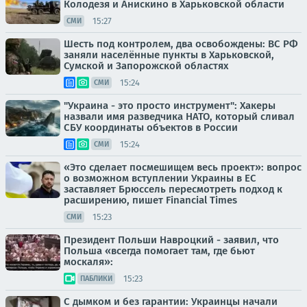
Колодезя и Анискино в Харьковской области
15:27
СМИ
Шесть под контролем, два освобождены: ВС РФ
заняли населённые пункты в Харьковской,
Сумской и Запорожской областях
15:24
СМИ
"Украина - это просто инструмент": Хакеры
назвали имя разведчика НАТО, который сливал
СБУ координаты объектов в России
15:24
СМИ
«Это сделает посмешищем весь проект»: вопрос
о возможном вступлении Украины в ЕС
заставляет Брюссель пересмотреть подход к
расширению, пишет Financial Times
15:23
СМИ
Президент Польши Навроцкий - заявил, что
Польша «всегда помогает там, где бьют
москаля»:
15:23
ПАБЛИКИ
С дымком и без гарантии: Украинцы начали