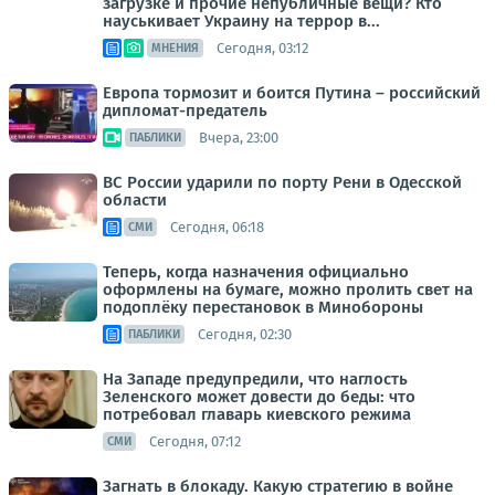
загрузке и прочие непубличные вещи? Кто
науськивает Украину на террор в...
Сегодня, 03:12
МНЕНИЯ
Европа тормозит и боится Путина – российский
дипломат-предатель
Вчера, 23:00
ПАБЛИКИ
ВС России ударили по порту Рени в Одесской
области
Сегодня, 06:18
СМИ
Теперь, когда назначения официально
оформлены на бумаге, можно пролить свет на
подоплёку перестановок в Минобороны
Сегодня, 02:30
ПАБЛИКИ
На Западе предупредили, что наглость
Зеленского может довести до беды: что
потребовал главарь киевского режима
Сегодня, 07:12
СМИ
Загнать в блокаду. Какую стратегию в войне