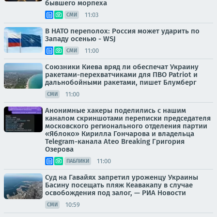
бывшего морпеха
11:03
СМИ
В НАТО переполох: Россия может ударить по
Западу осенью - WSJ
11:00
СМИ
Союзники Киева вряд ли обеспечат Украину
ракетами-перехватчиками для ПВО Patriot и
дальнобойными ракетами, пишет Блумберг
11:00
СМИ
Анонимные хакеры поделились с нашим
каналом скриншотами переписки председателя
московского регионального отделения партии
«Яблоко» Кирилла Гончарова и владельца
Telegram-канала Ateo Breaking Григория
Озерова
11:00
ПАБЛИКИ
Суд на Гавайях запретил уроженцу Украины
Басину посещать пляж Кеавакапу в случае
освобождения под залог, — РИА Новости
10:59
СМИ