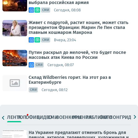
выбрала российская армия
Сегодня, 08:08
СМИ
Живет с подругой, растит кошек, может стать
президентом Франции: Марин Ле Пен стала
главным кошмаром Макрона
Вчера, 23:04
СМИ
Путин раскрыл до мелочей, что будет после
массовых атак Киева по России
Сегодня, 08:07
СМИ
Склад Wildberries горит. На этот раз в
Екатеринбурге
Сегодня, 08:12
СМИ
ЛЕНТА
ТОП
ОФИЦ.
ВИДЕО
СМИ
ВОЕНКОРЫ
МНЕНИЯ
ПАБЛИКИ
ФОТО
ЛОНГРИДЫ
На Украине предлагают отменить бронь для
певцов, актеров, телеведущих, художников и