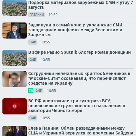
Подборка материалов зарубежных СМИ к утру 7
августа
10:59
ПАБЛИКИ
Задвинули в самый конец: украинские СМИ
заподозрили конфликт между Зеленским и
Залужным
10:55
СМИ
В эфире Радио Sputnik блогер Роман Донецкий
10:55
СМИ
Сотрудники нелегальных криптообменников в
"Москве-Сити" осознавали, что перечисляют
средства на Украину
10:55
СМИ
ВС РФ уничтожили три сухогруза ВСУ,
перевозившие грузы военного назначения в
акватории Черного моря
10:55
СМИ
Елена Панина: Обмен разведданными между
США и Украиной вернулся ко временам Байдена