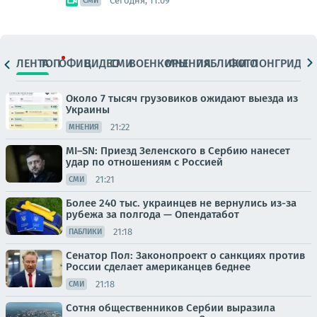
Сегодня, 11:09
СМИ
ЛЕНТА
ТОП
ОФИЦ.
ВИДЕО
СМИ
ВОЕНКОРЫ
МНЕНИЯ
ПАБЛИКИ
ФОТО
ЛОНГРИДЫ
Около 7 тысяч грузовиков ожидают выезда из
Украины
21:22
МНЕНИЯ
MI–SN: Приезд Зеленского в Сербию нанесет
удар по отношениям с Россией
21:21
СМИ
Более 240 тыс. украинцев не вернулись из-за
рубежа за полгода — Опендатабот
21:18
ПАБЛИКИ
Сенатор Пол: Законопроект о санкциях против
России сделает американцев беднее
21:18
СМИ
Сотня общественников Сербии выразила