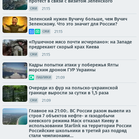
протест в связи с визитом Зеленского
21:15
СМИ
Зеленский нужен Вучичу больше, чем Вучич
Зеленскому. Что это значит для России?
21:15
СМИ
«Пушечное мясо почти исчерпано»: на Западе
предрекают скорый крах Киева
21:15
СМИ
Кадры попытки атаки у побережья Ялты
морским дроном ГУР Украины
21:09
ПАБЛИКИ
Очереди из фур на польско-украинской
границе выросли за сутки в 1,5 раза
21:09
СМИ
Главное на 21:00:. ВС России разом вывели из
строя 7 объектов нефте- и газодобычи
киевского режима Маск отказал Киеву в
использовании Starlink на территории России
Российские школьники в третий раз подряд
стали чемпионами...