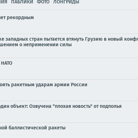
НИЯ
ПАБЛИКИ
ФОТО
ЛОНГРИДЫ
нет рекордным
ке западных стран пытается втянуть Грузию в новый конф
лашением о неприменении силы
 НАТО
стоять ракетным ударам армии России
дин объект: Озвучена "плохая новость" от подполья
одной баллистической ракеты