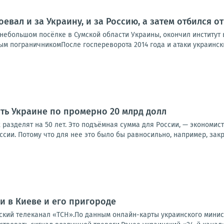
оевал и за Украину, и за Россию, а затем отбился 
ебольшом посёлке в Сумской области Украины, окончил институт в
м пограничникомПосле госпереворота 2014 года и атаки украинских
ить Украине по промерно 20 млрд долл
х разделят на 50 лет. Это подъёмная сумма для России, — экономис
оссии. Потому что для нее это было бы равносильно, например, закр
 в Киеве и его пригороде
ский телеканал «ТСН».По данным онлайн-карты украинского минис