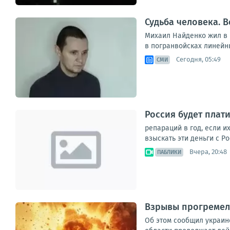
Судьба человека. В
Михаил Найденко жил в н
в погранвойсках линейны
Сегодня, 05:49
СМИ
Россия будет плат
репараций в год, если и
взыскать эти деньги с Р
Вчера, 20:48
ПАБЛИКИ
Взрывы прогремели
Об этом сообщил украин