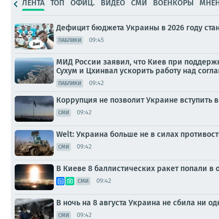
ЛЕНТА
ТОП
ОФИЦ.
ВИДЕО
СМИ
ВОЕНКОРЫ
МНЕ
Дефицит бюджета Украины в 2026 году ста
09:45
ПАБЛИКИ
МИД России заявил, что Киев при поддерж
Сухум и Цхинвал ускорить работу над сог
09:42
ПАБЛИКИ
Коррупция не позволит Украине вступить в
09:42
СМИ
Welt: Украина больше не в силах противо
09:42
СМИ
В Киеве 8 баллистических ракет попали в о
09:42
СМИ
В ночь на 8 августа Украина не сбила ни 
09:42
СМИ