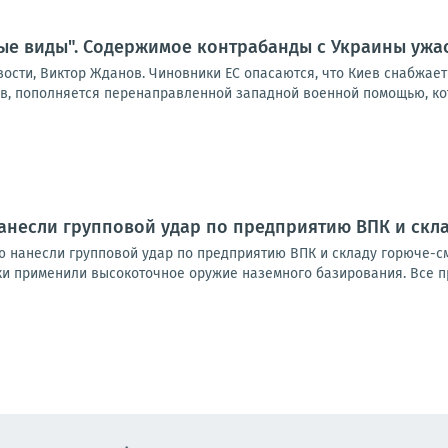
ые виды". Содержимое контрабанды с Украины ужа
вости, Виктор Жданов. Чиновники ЕС опасаются, что Киев снабжа
ов, пополняется перенаправленной западной военной помощью, кот
анесли групповой удар по предприятию ВПК и скла
ю нанесли групповой удар по предприятию ВПК и складу горюче-с
и применили высокоточное оружие наземного базирования. Все прои