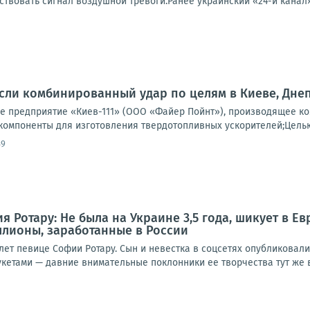
твовать сигнал воздушной тревоги.Ранее украинский «24-й канал» 
ли комбинированный удар по целям в Киеве, Днеп
 предприятие «Киев-111» (ООО «Файер Пойнт»), производящее ко
компоненты для изготовления твердотопливных ускорителей;Целью 
49
 Ротару: Не была на Украине 3,5 года, шикует в Ев
ллионы, заработанные в России
лет певице Софии Ротару. Сын и невестка в соцсетях опубликовал
кетами — давние внимательные поклонники ее творчества тут же в