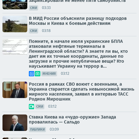
зафиксировали не менее пяти самоубийств
03:33
СМИ
В МИД России объяснили разницу подходов
Москвы и Киева к боевым действиям
03:18
СМИ
Помните, в начале июля украинские БПЛА
атаковали нефтяные терминалы в
Ленинградской области? А знаете ли вы, кто
дает им их точные координаты, данные по
загрузке и прочие непубличные вещи? Кто
науськивает Украину на террор в...
03:12
МНЕНИЯ
Россия в рамках СВО воюет с военными, а
Украина старается сделать невыносимой жизнь
мирного населения, заявил в интервью ТАСС
Родион Мирошник
03:12
СМИ
Ставка Киева на «чудо-оружие» Запада
провалилась — Сальдо
03:09
ПАБЛИКИ