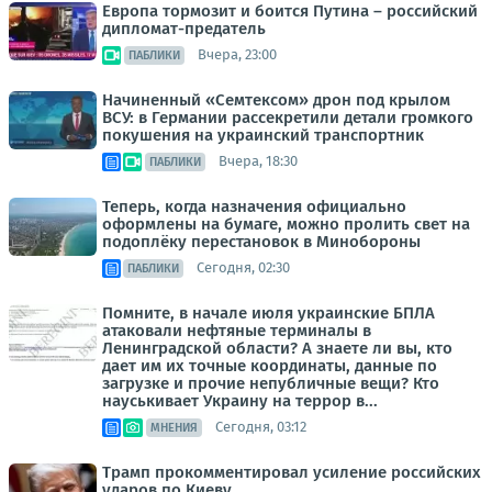
Европа тормозит и боится Путина – российский
дипломат-предатель
Вчера, 23:00
ПАБЛИКИ
Начиненный «Семтексом» дрон под крылом
ВСУ: в Германии рассекретили детали громкого
покушения на украинский транспортник
Вчера, 18:30
ПАБЛИКИ
Теперь, когда назначения официально
оформлены на бумаге, можно пролить свет на
подоплёку перестановок в Минобороны
Сегодня, 02:30
ПАБЛИКИ
Помните, в начале июля украинские БПЛА
атаковали нефтяные терминалы в
Ленинградской области? А знаете ли вы, кто
дает им их точные координаты, данные по
загрузке и прочие непубличные вещи? Кто
науськивает Украину на террор в...
Сегодня, 03:12
МНЕНИЯ
Трамп прокомментировал усиление российских
ударов по Киеву