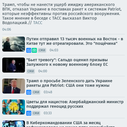
Трамп, чтобы не нанести ущерб имиджу американского
ВПК, отказал Украине в поставках ракет к системам Patriot,
которые неэффективны против российского вооружения.
Такое мнение в беседе с ТАСС высказал Виктор
Водолацкий.//
ТАСС
04:06
Путин отправил 13 тысяч военных на Восток - в
Китае тут же отреагировали. Это "пощёчина"
04:03
СМИ
"Бьет тревогу": Сальдо оценил призывы
Залужного к новому военному блоку ЕС
04:00
СМИ
Трамп о просьбе Зеленского дать Украине
ракеты для Patriot: США они тоже нужны
03:48
СМИ
Цветы для нацистов: Азербайджанский министр
поддержал геноцид русских
03:33
СМИ
В Киберкомандовании США за месяц