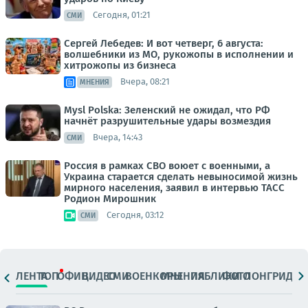
Сегодня, 01:21
СМИ
Сергей Лебедев: И вот четверг, 6 августа:
волшебники из МО, рукожопы в исполнении и
хитрожопы из бизнеса
Вчера, 08:21
МНЕНИЯ
Mysl Polska: Зеленский не ожидал, что РФ
начнёт разрушительные удары возмездия
Вчера, 14:43
СМИ
Россия в рамках СВО воюет с военными, а
Украина старается сделать невыносимой жизнь
мирного населения, заявил в интервью ТАСС
Родион Мирошник
Сегодня, 03:12
СМИ
ЛЕНТА
ТОП
ОФИЦ.
ВИДЕО
СМИ
ВОЕНКОРЫ
МНЕНИЯ
ПАБЛИКИ
ФОТО
ЛОНГРИДЫ