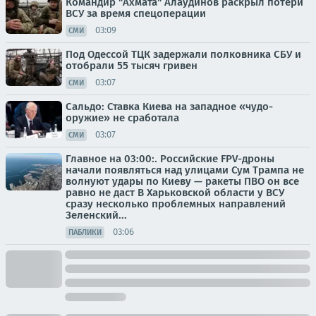
Командир "Ахмата" Алаудинов раскрыл потери
ВСУ за время спецоперации
03:09
СМИ
Под Одессой ТЦК задержали полковника СБУ и
отобрали 55 тысяч гривен
03:07
СМИ
Сальдо: Ставка Киева на западное «чудо-
оружие» не сработала
03:07
СМИ
Главное на 03:00:. Российские FPV-дроны
начали появляться над улицами Сум Трампа не
волнуют удары по Киеву — ракеты ПВО он все
равно не даст В Харьковской области у ВСУ
сразу несколько проблемных направлений
Зеленский...
03:06
ПАБЛИКИ