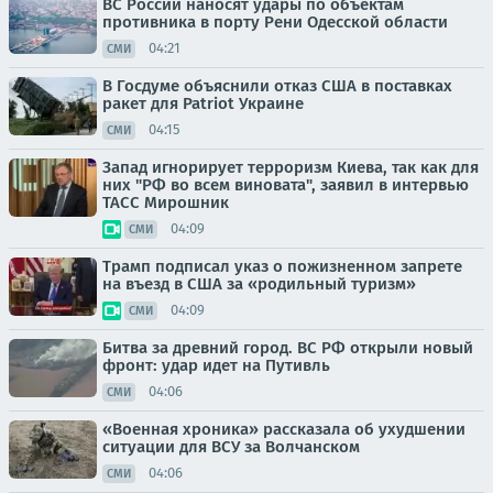
ВС России наносят удары по объектам
противника в порту Рени Одесской области
04:21
СМИ
В Госдуме объяснили отказ США в поставках
ракет для Patriot Украине
04:15
СМИ
Запад игнорирует терроризм Киева, так как для
них "РФ во всем виновата", заявил в интервью
ТАСС Мирошник
04:09
СМИ
Трамп подписал указ о пожизненном запрете
на въезд в США за «родильный туризм»
04:09
СМИ
Битва за древний город. ВС РФ открыли новый
фронт: удар идет на Путивль
04:06
СМИ
«Военная хроника» рассказала об ухудшении
ситуации для ВСУ за Волчанском
04:06
СМИ