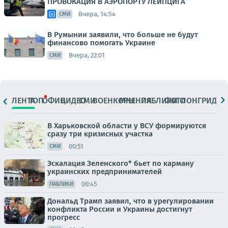
ПРОВОКАЦИЯ В АЭРОПОРТУ ЛЕЙПЦИГА
Вчера, 14:54
СМИ
В Румынии заявили, что больше не будут
финансово помогать Украине
Вчера, 22:01
СМИ
ЛЕНТА
ТОП
ОФИЦ.
ВИДЕО
СМИ
ВОЕНКОРЫ
МНЕНИЯ
ПАБЛИКИ
ФОТО
ЛОНГРИДЫ
В Харьковской области у ВСУ формируются
сразу три кризисных участка
00:51
СМИ
Эскалация Зеленского* бьет по карману
украинских предпринимателей
00:45
ПАБЛИКИ
Дональд Трамп заявил, что в урегулировании
конфликта России и Украины достигнут
прогресс