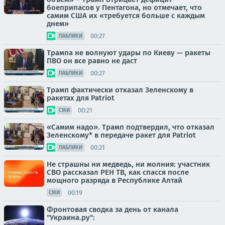
боеприпасов у Пентагона, но отмечает, что
самим США их «требуется больше с каждым
днем»
00:27
ПАБЛИКИ
Трампа не волнуют удары по Киеву — ракеты
ПВО он все равно не даст
00:27
ПАБЛИКИ
Трамп фактически отказал Зеленскому в
ракетах для Patriot
00:21
СМИ
«Самим надо». Трамп подтвердил, что отказал
Зеленскому* в передаче ракет для Patriot
00:21
ПАБЛИКИ
Не страшны ни медведь, ни молния: участник
СВО рассказал РЕН ТВ, как спасся после
мощного разряда в Республике Алтай
00:19
СМИ
Фронтовая сводка за день от канала
"Украина.ру":