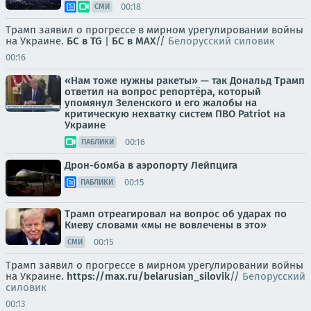
00:18
СМИ
Трамп заявил о прогрессе в мирном урегулировании войны
на Украине.
БС в TG
|
БС в МАХ
//
Белорусский силовик
00:16
«Нам тоже нужны ракеты» — так Дональд Трамп
ответил на вопрос репортёра, который
упомянул Зеленского и его жалобы на
критическую нехватку систем ПВО Patriot на
Украине
00:16
ПАБЛИКИ
Дрон-бомба в аэропорту Лейпцига
00:15
ПАБЛИКИ
Трамп отреагировал на вопрос об ударах по
Киеву словами «мы не вовлечены в это»
00:15
СМИ
Трамп заявил о прогрессе в мирном урегулировании войны
на Украине.
https://max.ru/belarusian_silovik
//
Белорусский
силовик
00:13