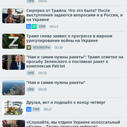
00:45
СМИ
Сюрприз от Трампа. Что это было? После
выступления задаются вопросами и в России, и
на Украине
00:43
СМИ
Трамп снова заявил о прогрессе в мирном
урегулировании войны на Украине
00:36
ВОЕНКОРЫ
"Нам и самим нужны ракеты": Трамп ответил на
просьбу Зеленского о поставках ракет к
комплексам Patriot
00:33
СМИ
"Нам и самим нужны ракеты"
00:30
СМИ
Друзья, вот и подошёл к концу четверг
00:27
СМИ
«Слушайте, мы отдали Украине колоссальный
объем» – Трамп отрицает дефицит