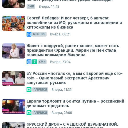
Вчера, 14:43
СМИ
Сергей Лебедев: И вот четверг, 6 августа:
волшебники из МО, рукожопы в исполнении и
хитрожопы из бизнеса
Вчера, 08:21
МНЕНИЯ
Живет с подругой, растит кошек, может стать
президентом Франции: Марин Ле Пен стала
главным кошмаром Макрона
Вчера, 23:04
СМИ
«У России «потолок», а мы с Европой еще ого-
го!» – Одноглазый экстремист Арестович
запугивает русских
Вчера, 11:35
ПАБЛИКИ
Европа тормозит и боится Путина – российский
дипломат-предатель
Вчера, 23:00
ПАБЛИКИ
«РУССКИЙ ДРОН» С ЧЕШСКОЙ ВЗРЫВЧАТКОЙ: