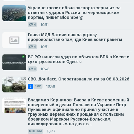
Украине грозит обвал экспорта зерна из-за
ответных ударов России по черноморским
портам, пишет Bloomberg
10:51
СМИ
Глава МИД Латвии нашла угрозу
продовольствию там, где Киев возит ракеты
10:51
СМИ
ВС РФ нанесли удар по объектам ВПК в Киеве и
сухогрузам возле Одессы
10:48
СМИ
СВО. Донбасс. Оперативная лента за 08.08.2026
10:48
СМИ
Владимир Корнилов: Вчера в Киеве временный
поверенный в делах Польши на Украине Петр
Лукашевич официально принял участие в
траурных церемониях прощания с польским
боевиком Мареком Русеком-Вольским,
ликвидированным на днях в...
10:47
МНЕНИЯ