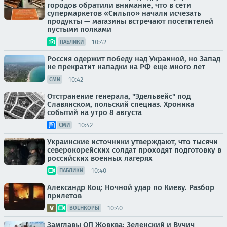
городов обратили внимание, что в сети
супермаркетов «Сильпо» начали исчезать
продукты — магазины встречают посетителей
пустыми полками
10:42
ПАБЛИКИ
Россия одержит победу над Украиной, но Запад
не прекратит нападки на РФ еще много лет
10:42
СМИ
Отстранение генерала, "Эдельвейс" под
Славянском, польский спецназ. Хроника
событий на утро 8 августа
10:42
СМИ
Украинские источники утверждают, что тысячи
северокорейских солдат проходят подготовку в
российских военных лагерях
10:40
ПАБЛИКИ
Александр Коц: Ночной удар по Киеву. Разбор
прилетов
10:40
ВОЕНКОРЫ
Замглавы ОП Жовква: Зеленский и Вучич