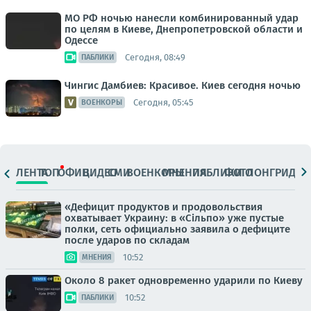
МО РФ ночью нанесли комбинированный удар
по целям в Киеве, Днепропетровской области и
Одессе
Сегодня, 08:49
ПАБЛИКИ
Чингис Дамбиев: Красивое. Киев сегодня ночью
Сегодня, 05:45
ВОЕНКОРЫ
ЛЕНТА
ТОП
ОФИЦ.
ВИДЕО
СМИ
ВОЕНКОРЫ
МНЕНИЯ
ПАБЛИКИ
ФОТО
ЛОНГРИДЫ
«Дефицит продуктов и продовольствия
охватывает Украину: в «Сільпо» уже пустые
полки, сеть официально заявила о дефиците
после ударов по складам
10:52
МНЕНИЯ
Около 8 ракет одновременно ударили по Киеву
10:52
ПАБЛИКИ