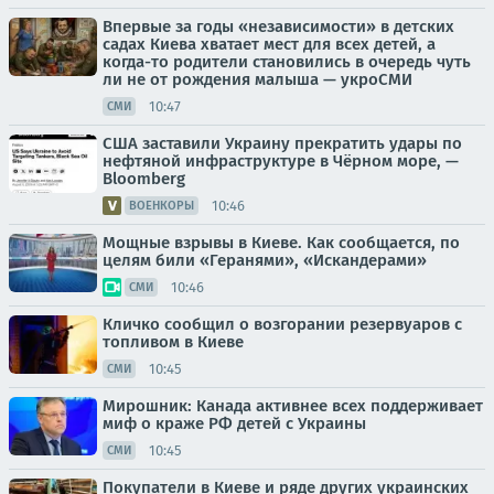
Впервые за годы «независимости» в детских
садах Киева хватает мест для всех детей, а
когда-то родители становились в очередь чуть
ли не от рождения малыша — укроСМИ
10:47
СМИ
США заставили Украину прекратить удары по
нефтяной инфраструктуре в Чёрном море, —
Bloomberg
10:46
ВОЕНКОРЫ
Мощные взрывы в Киеве. Как сообщается, по
целям били «Геранями», «Искандерами»
10:46
СМИ
Кличко сообщил о возгорании резервуаров с
топливом в Киеве
10:45
СМИ
Мирошник: Канада активнее всех поддерживает
миф о краже РФ детей с Украины
10:45
СМИ
Покупатели в Киеве и ряде других украинских