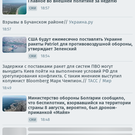
Главное во внешней политике за неделю
18:57
СМИ
Взрывы в Бучанском районе//
Украина.ру
18:57
США будут ежемесячно поставлять Украине
ракеты Patriot для противовоздушной обороны,
утверждает Зеленский
18:54
СМИ
Задержки с поставками ракет для систем ПВО могут
вынудить Киев пойти на выполнение условий РФ для
урегулирования конфликта. С таким мнением выступил
колумнист Bloomberg Марк Чемпион.//
ТАСС / Мир
18:49
Министерство обороны Болгарии сообщило,
что беспилотник, взорвавшийся на территории
страны 8 августа, вероятно, был дроном-
приманкой «Майя»
18:48
СМИ