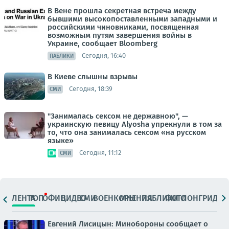
В Вене прошла секретная встреча между
бывшими высокопоставленными западными и
российскими чиновниками, посвященная
возможным путям завершения войны в
Украине, сообщает Bloomberg
Сегодня, 16:40
ПАБЛИКИ
В Киеве слышны взрывы
Сегодня, 18:39
СМИ
"Занималась сексом не державною", —
украинскую певицу Alyosha упрекнули в том за
то, что она занималась сексом «на русском
языке»
Сегодня, 11:12
СМИ
ЛЕНТА
ТОП
ОФИЦ.
ВИДЕО
СМИ
ВОЕНКОРЫ
МНЕНИЯ
ПАБЛИКИ
ФОТО
ЛОНГРИДЫ
Евгений Лисицын: Минобороны сообщает о