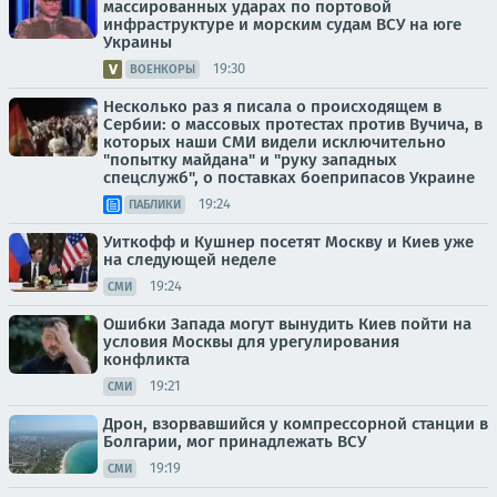
массированных ударах по портовой
инфраструктуре и морским судам ВСУ на юге
Украины
19:30
ВОЕНКОРЫ
Несколько раз я писала о происходящем в
Сербии: о массовых протестах против Вучича, в
которых наши СМИ видели исключительно
"попытку майдана" и "руку западных
спецслужб", о поставках боеприпасов Украине
19:24
ПАБЛИКИ
Уиткофф и Кушнер посетят Москву и Киев уже
на следующей неделе
19:24
СМИ
Ошибки Запада могут вынудить Киев пойти на
условия Москвы для урегулирования
конфликта
19:21
СМИ
Дрон, взорвавшийся у компрессорной станции в
Болгарии, мог принадлежать ВСУ
19:19
СМИ