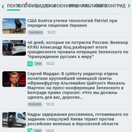
ЛЕНТА
ТОП
ОФИЦ.
ВИДЕО
СМИ
ВОЕНКОРЫ
МНЕНИЯ
ПАБЛИКИ
ФОТО
ЛОНГРИДЫ
США боятся утечки технологий Patriot при
передаче лицензии Украине
10:22
ПАБЛИКИ
40 дней, которые не потрясли Россию: Военкор
KP.RU Александр Коц разбирает итоги
грандиозного провала операции Зеленского по
"принуждению русских к миру"
10:22
СМИ
Сергей Мардан: В субботу редактор отдела
политики крупнейшей немецкой газеты
«Франкфуртер Альгемайне Цайтунг» Михаэль
Мартенс на пресс-конференции Зеленского в
Белграде прямо спросил: «Что мы должны
сделать для вас, дорогие...
10:22
МНЕНИЯ
Кадры задержания россиянина, готовившего по
заданию спецслужб Киева теракт против
российских военных в Херсонской области
10:22
СМИ