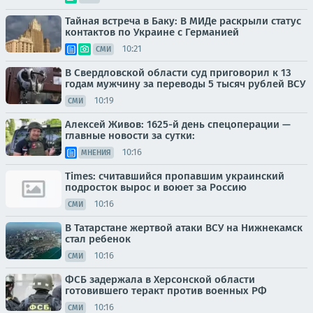
Тайная встреча в Баку: В МИДе раскрыли статус
контактов по Украине с Германией
10:21
СМИ
В Свердловской области суд приговорил к 13
годам мужчину за переводы 5 тысяч рублей ВСУ
10:19
СМИ
Алексей Живов: 1625-й день спецоперации —
главные новости за сутки:
10:16
МНЕНИЯ
Times: считавшийся пропавшим украинский
подросток вырос и воюет за Россию
10:16
СМИ
В Татарстане жертвой атаки ВСУ на Нижнекамск
стал ребенок
10:16
СМИ
ФСБ задержала в Херсонской области
готовившего теракт против военных РФ
10:16
СМИ