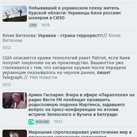
Побывавший в украинском плену житель
Курской области: Украинцы били россиян
шокером в СИЗО
10:16
СМИ
Юлия Витязева:
Украина - страна-террорист
!!!//
Юлия
Витязева
10:12
США опасаются кражи технологий ракет Patriot, если Киев
получит лицензию на их производство. Вашингтон уже
сталкивался с тем, что западное оружие после передачи
украинцам оказывалось на черном рынке,
пишет
Telegraph.//
РИА Новости
10:12
Армен Гаспарян: Вчера в эфире «Параллели» на
радио Вести FM пообещал проверить
родословную подонка Мартенса, задавшего
вопрос на пресс-конференции по итогам
встречи Зеленского и Вучича в Белграде:
10:12
МНЕНИЯ
Мирошник спрогнозировал ужесточение мер в
отношении украинских уклонистов