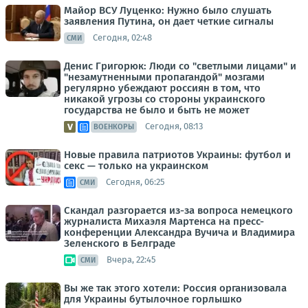
Майор ВСУ Луценко: Нужно было слушать
заявления Путина, он дает четкие сигналы
Сегодня, 02:48
СМИ
Денис Григорюк: Люди со "светлыми лицами" и
"незамутненными пропагандой" мозгами
регулярно убеждают россиян в том, что
никакой угрозы со стороны украинского
государства не было и быть не может
Сегодня, 08:13
ВОЕНКОРЫ
Новые правила патриотов Украины: футбол и
секс — только на украинском
Сегодня, 06:25
СМИ
Скандал разгорается из-за вопроса немецкого
журналиста Михаэля Мартенса на пресс-
конференции Александра Вучича и Владимира
Зеленского в Белграде
Вчера, 22:45
СМИ
Вы же так этого хотели: Россия организовала
для Украины бутылочное горлышко