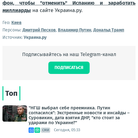
фон, чтобы "отменить" Испанию и заработать
миллиарды
на сайте Украина.ру.
Гео:
Киев
Персоны:
Дмитрий Песков
,
Владимир Путин
,
Дональд Трамп
Источник:
Украина.ру
Подписывайтесь на наш Telegram-канал
ПОДПИСАТЬСЯ
Топ
"НГШ выбрал себе преемника. Путин
согласился": Экстренные новости и инсайды –
Суровикин, дата взятия ДНР, "кто стоит за
ударами по Украине?"
Сегодня, 05:33
СМИ